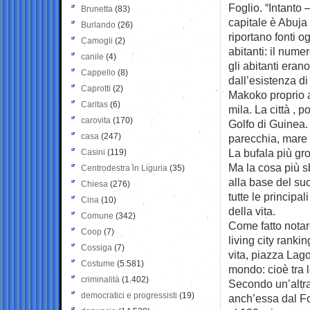
Foglio. “Intanto 
Brunetta
(83)
capitale è Abuja
Burlando
(26)
riportano fonti o
Camogli
(2)
abitanti: il num
canile
(4)
gli abitanti eran
Cappello
(8)
dall’esistenza di
Caprotti
(2)
Makoko proprio a
Caritas
(6)
mila. La città , p
carovita
(170)
Golfo di Guinea.
casa
(247)
parecchia, mare 
La bufala più gr
Casini
(119)
Ma la cosa più sb
Centrodestra in Liguria
(35)
alla base del su
Chiesa
(276)
tutte le principa
Cina
(10)
della vita.
Comune
(342)
Come fatto notare
Coop
(7)
living city ranki
Cossiga
(7)
vita, piazza Lago
Costume
(5.581)
mondo: cioè tra l
criminalità
(1.402)
Secondo un’altra 
democratici e progressisti
(19)
anch’essa dal Fog