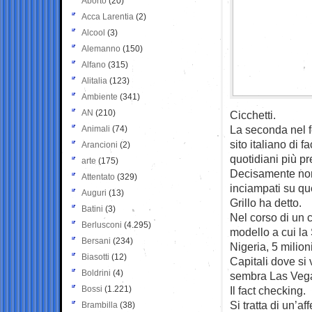
Aborto
(20)
Acca Larentia
(2)
Alcool
(3)
Alemanno
(150)
Alfano
(315)
Alitalia
(123)
Ambiente
(341)
AN
(210)
Cicchetti.
La seconda nel f
Animali
(74)
sito italiano di 
Arancioni
(2)
quotidiani più p
arte
(175)
Decisamente non 
Attentato
(329)
inciampati su qu
Auguri
(13)
Grillo ha detto.
Batini
(3)
Nel corso di un c
Berlusconi
(4.295)
modello a cui la 
Bersani
(234)
Nigeria, 5 milion
Biasotti
(12)
Capitali dove si
Boldrini
(4)
sembra Las Vega
Bossi
(1.221)
Il fact checking.
Si tratta di un’a
Brambilla
(38)