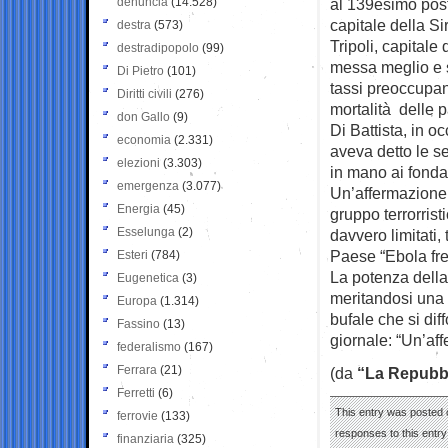
denuncia
(14.528)
al 139esimo post
capitale della Si
destra
(573)
Tripoli, capitale
destradipopolo
(99)
messa meglio e s
Di Pietro
(101)
tassi preoccupant
Diritti civili
(276)
mortalità delle pa
don Gallo
(9)
Di Battista, in o
economia
(2.331)
aveva detto le se
elezioni
(3.303)
in mano ai fonda
emergenza
(3.077)
Un’affermazione c
Energia
(45)
gruppo terrorrist
Esselunga
(2)
davvero limitati
Paese “Ebola fre
Esteri
(784)
La potenza della 
Eugenetica
(3)
meritandosi una 
Europa
(1.314)
bufale che si dif
Fassino
(13)
giornale: “Un’aff
federalismo
(167)
Ferrara
(21)
(da
“La Repubb
Ferretti
(6)
This entry was posted 
ferrovie
(133)
responses to this entr
finanziaria
(325)