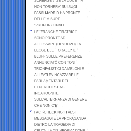
SCHENGEN. SE LA DUCETTA
NON TORNERA’ SUI SUOI
PASSI MADRID HA PRONTE
DELLE MISURE
“PROPORZIONALI
LE “FRANCHE TIRATRICI”
SONO PRONTE AD
AFFOSSARE (DI NUOVO) LA
LEGGE ELETTORALE? IL
BLUFF SULLE PREFERENZE
ANNUNCIATO CON TONI
TRIONFALISTICI DA MELONI E
ALLEATI FA INCAZZARE LE
PARLAMENTARI DEL
CENTRODESTRA,
INCAROGNITE
SULL’ALTERNANZA DI GENERE
CHE NON C’E’
FACT-CHECKING: I FALSI
MESSAGGI E LA PROPAGANDA
DIETRO LA TRAGEDIA DI
CEUTA: LA DISINFORMAZIONE