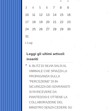
1
2
3
4
5
6
7
8
9
10
11
12
13
14
15
16
17
18
19
20
21
22
23
24
25
26
27
28
29
30
31
« Lug
Leggi gli ultimi articoli
inseriti
IL BLITZ DI SILVIA SALIS AL
VIMINALE CHE SPIAZZA LA
PROPAGANDA SULLA
“PERCEZIONE” DI IN-
SICUREZZA DEI SOVRANISTI:
SI FA RICEVERE DA
PIANTEDOSI E OTTIENE LA
COLLABORAZIONE DEL
MINISTRO SENZA CEDERE SU