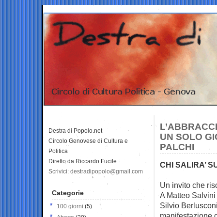
L’ABBRACCI
Destra di Popolo.net
UN SOLO GIO
Circolo Genovese di Cultura e
PALCHI
Politica
Diretto da Riccardo Fucile
CHI SALIRA’ S
Scrivici: destradipopolo@gmail.com
Un invito che ris
Categorie
A Matteo Salvini
Silvio Berluscon
100 giorni
(5)
manifestazione c