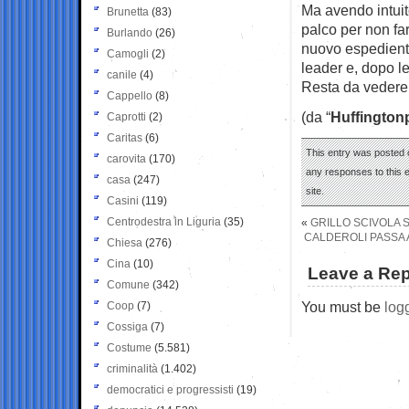
Ma avendo intuito
Brunetta
(83)
palco per non far
Burlando
(26)
nuovo espediente,
Camogli
(2)
leader e, dopo le
canile
(4)
Resta da vedere 
Cappello
(8)
(da “
Huffington
Caprotti
(2)
Caritas
(6)
This entry was posted 
carovita
(170)
any responses to this 
casa
(247)
site.
Casini
(119)
Centrodestra in Liguria
(35)
«
GRILLO SCIVOLA S
CALDEROLI PASSA 
Chiesa
(276)
Cina
(10)
Leave a Rep
Comune
(342)
You must be
log
Coop
(7)
Cossiga
(7)
Costume
(5.581)
criminalità
(1.402)
democratici e progressisti
(19)