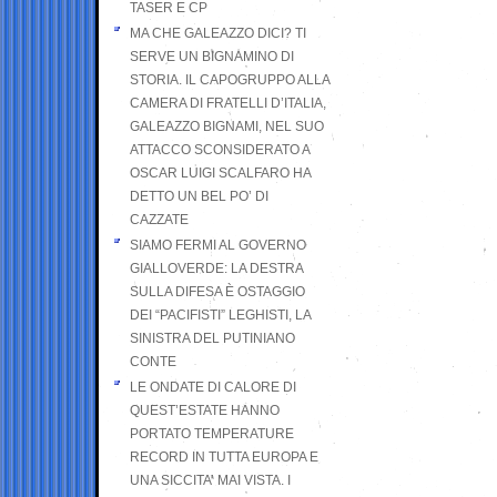
TASER E CP
MA CHE GALEAZZO DICI? TI
SERVE UN BIGNAMINO DI
STORIA. IL CAPOGRUPPO ALLA
CAMERA DI FRATELLI D’ITALIA,
GALEAZZO BIGNAMI, NEL SUO
ATTACCO SCONSIDERATO A
OSCAR LUIGI SCALFARO HA
DETTO UN BEL PO’ DI
CAZZATE
SIAMO FERMI AL GOVERNO
GIALLOVERDE: LA DESTRA
SULLA DIFESA È OSTAGGIO
DEI “PACIFISTI” LEGHISTI, LA
SINISTRA DEL PUTINIANO
CONTE
LE ONDATE DI CALORE DI
QUEST’ESTATE HANNO
PORTATO TEMPERATURE
RECORD IN TUTTA EUROPA E
UNA SICCITA’ MAI VISTA. I