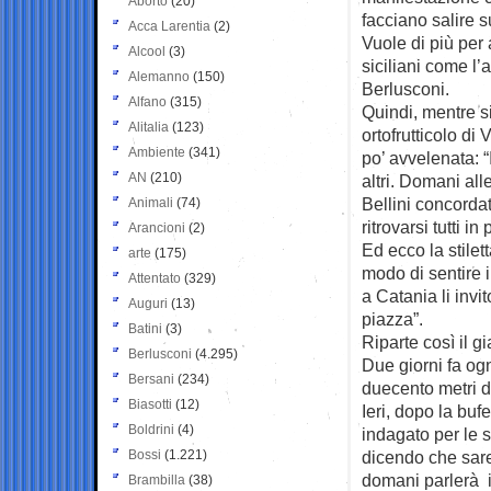
Aborto
(20)
facciano salire s
Acca Larentia
(2)
Vuole di più per 
Alcool
(3)
siciliani come l’
Alemanno
(150)
Berlusconi.
Alfano
(315)
Quindi, mentre si
Alitalia
(123)
ortofrutticolo di
Ambiente
(341)
po’ avvelenata: “
AN
(210)
altri. Domani al
Bellini concorda
Animali
(74)
ritrovarsi tutti i
Arancioni
(2)
Ed ecco la stilett
arte
(175)
modo di sentire 
Attentato
(329)
a Catania li inv
Auguri
(13)
piazza”.
Batini
(3)
Riparte così il gi
Berlusconi
(4.295)
Due giorni fa og
Bersani
(234)
duecento metri d
Biasotti
(12)
Ieri, dopo la buf
Boldrini
(4)
indagato per le 
Bossi
(1.221)
dicendo che sare
domani parlerà il
Brambilla
(38)