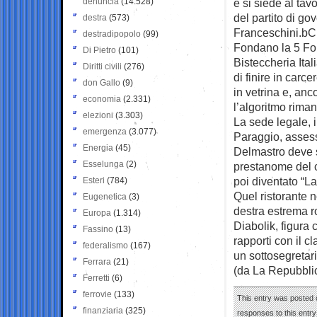
denuncia
(14.528)
e si siede al tav
del partito di g
destra
(573)
Franceschini.bC’
destradipopolo
(99)
Fondano la 5 For
Di Pietro
(101)
Bisteccheria Ita
Diritti civili
(276)
di finire in carc
don Gallo
(9)
in vetrina e, anc
economia
(2.331)
l’algoritmo riman
elezioni
(3.303)
La sede legale, 
emergenza
(3.077)
Paraggio, assess
Energia
(45)
Delmastro deve s
Esselunga
(2)
prestanome del c
poi diventato “L
Esteri
(784)
Quel ristorante 
Eugenetica
(3)
destra estrema r
Europa
(1.314)
Diabolik, figura 
Fassino
(13)
rapporti con il c
federalismo
(167)
un sottosegretari
Ferrara
(21)
(da La Repubbli
Ferretti
(6)
ferrovie
(133)
This entry was posted 
finanziaria
(325)
responses to this entr