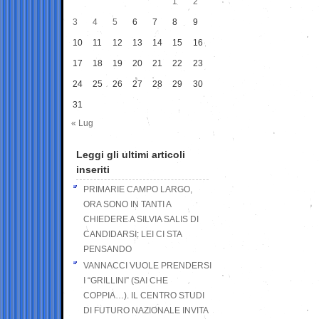
1
2
3
4
5
6
7
8
9
10
11
12
13
14
15
16
17
18
19
20
21
22
23
24
25
26
27
28
29
30
31
« Lug
Leggi gli ultimi articoli
inseriti
PRIMARIE CAMPO LARGO,
ORA SONO IN TANTI A
CHIEDERE A SILVIA SALIS DI
CANDIDARSI: LEI CI STA
PENSANDO
VANNACCI VUOLE PRENDERSI
I “GRILLINI” (SAI CHE
COPPIA…). IL CENTRO STUDI
DI FUTURO NAZIONALE INVITA