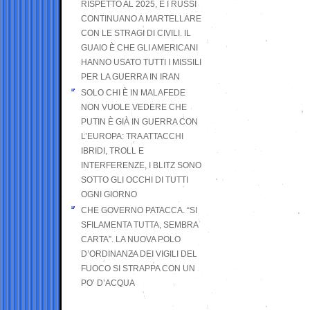
RISPETTO AL 2025, E I RUSSI
CONTINUANO A MARTELLARE
CON LE STRAGI DI CIVILI. IL
GUAIO È CHE GLI AMERICANI
HANNO USATO TUTTI I MISSILI
PER LA GUERRA IN IRAN
SOLO CHI È IN MALAFEDE
NON VUOLE VEDERE CHE
PUTIN È GIÀ IN GUERRA CON
L’EUROPA: TRA ATTACCHI
IBRIDI, TROLL E
INTERFERENZE, I BLITZ SONO
SOTTO GLI OCCHI DI TUTTI
OGNI GIORNO
CHE GOVERNO PATACCA. “SI
SFILAMENTA TUTTA, SEMBRA
CARTA”. LA NUOVA POLO
D’ORDINANZA DEI VIGILI DEL
FUOCO SI STRAPPA CON UN
PO’ D’ACQUA