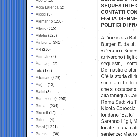
Aborto
(20)
SEQUESTRI E G
Acca Larentia
(2)
CONTATTI CON
Alcool
(3)
FIGLIA 18ENN
Alemanno
(150)
POLITICI DI FR
Alfano
(315)
Alitalia
(123)
All’inizio era Ba
Ambiente
(341)
Burger. E, da ult
AN
(210)
«c’erano i Senes
arrivarono i figli
Animali
(74)
sequestri, il sot
Arancioni
(2)
Delmastro e altri p
arte
(175)
C’è la storia di r
Attentato
(329)
societari che li 
Auguri
(13)
che si occupano 
Batini
(3)
alla famiglia Car
Berlusconi
(4.295)
Roma Sud: via Tu
Bersani
(234)
Nicola Caroccia 
Biasotti
(12)
fondano “Baffo”.
Boldrini
(4)
Saranno i figli,
Bossi
(1.221)
locale in una ca
sentenze: Mauro 
Brambilla
(38)