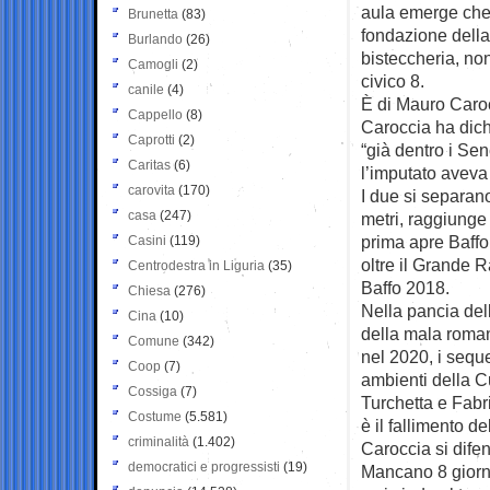
aula emerge che i
Brunetta
(83)
fondazione della
Burlando
(26)
bisteccheria, non
Camogli
(2)
civico 8.
canile
(4)
È di Mauro Caro
Cappello
(8)
Caroccia ha dich
Caprotti
(2)
“già dentro i Sen
Caritas
(6)
l’imputato aveva 
carovita
(170)
I due si separan
casa
(247)
metri, raggiunge
prima apre Baffo 
Casini
(119)
oltre il Grande 
Centrodestra in Liguria
(35)
Baffo 2018.
Chiesa
(276)
Nella pancia dell
Cina
(10)
della mala roma
Comune
(342)
nel 2020, i seques
Coop
(7)
ambienti della C
Cossiga
(7)
Turchetta e Fabri
Costume
(5.581)
è il fallimento 
criminalità
(1.402)
Caroccia si difend
democratici e progressisti
(19)
Mancano 8 giorni 