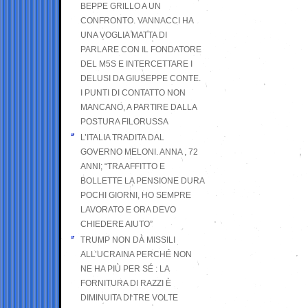
BEPPE GRILLO A UN
CONFRONTO. VANNACCI HA
UNA VOGLIA MATTA DI
PARLARE CON IL FONDATORE
DEL M5S E INTERCETTARE I
DELUSI DA GIUSEPPE CONTE.
I PUNTI DI CONTATTO NON
MANCANO, A PARTIRE DALLA
POSTURA FILORUSSA
L’ITALIA TRADITA DAL
GOVERNO MELONI. ANNA , 72
ANNI; “TRA AFFITTO E
BOLLETTE LA PENSIONE DURA
POCHI GIORNI, HO SEMPRE
LAVORATO E ORA DEVO
CHIEDERE AIUTO”
TRUMP NON DÀ MISSILI
ALL’UCRAINA PERCHÉ NON
NE HA PIÙ PER SÉ : LA
FORNITURA DI RAZZI È
DIMINUITA DI TRE VOLTE