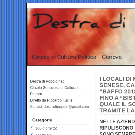
I LOCALI D
Destra di Popolo.net
SENESE, CA
Circolo Genovese di Cultura e
“BAFFO 201
Politica
FINO A “BIS
Diretto da Riccardo Fucile
QUALE IL 
Scrivici: destradipopolo@gmail.com
TRAMITE LA
Categorie
NELLE AZIENDE
RIPULISCONO 
100 giorni
(5)
SONO SEMPRE 