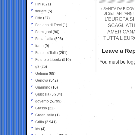
Fini
(821)
«
SANITÀ DA RICOV
fioriere
(5)
DI SETTANT’ANNI.
Fitto
(27)
L’EUROPA SI
SCAGLIATI
Fontana di Trevi
(1)
AMERICANA 
Formigoni
(90)
TUTTA L’EURO
Forza Italia
(596)
frana
(9)
Leave a Rep
Fratelli d'Italia
(291)
Futuro e Libertà
(510)
You must be
log
g8
(25)
Gelmini
(68)
Genova
(542)
Giannino
(10)
Giustizia
(5.784)
governo
(5.799)
Grasso
(22)
Green Italia
(1)
Grillo
(2.941)
Idv
(4)