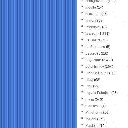
Immigrazione
(734)
indulto
(14)
inflazione
(26)
Ingroia
(15)
Interviste
(16)
la casta
(1.394)
La Destra
(45)
La Sapienza
(5)
Lavoro
(1.316)
LegaNord
(2.411)
Letta Enrico
(154)
Liberi e Uguali
(10)
Libia
(68)
Libri
(33)
Liguria Futurista
(25)
mafia
(543)
manifesto
(7)
Margherita
(16)
Maroni
(171)
Mastella
(16)