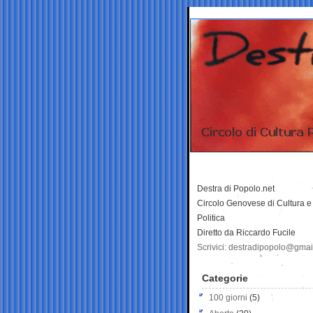
Destra di Popolo.net
Circolo Genovese di Cultura e
Politica
Diretto da Riccardo Fucile
Scrivici: destradipopolo@gma
Categorie
100 giorni
(5)