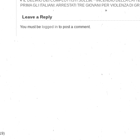
«
IL DELIRIO DEI COMPLOTTISTI SULLâ€™INCENDIO DELLA CAT
PRIMA GLI ITALIANI: ARRESTATI TRE GIOVANI PER VIOLENZA DI 
»
Leave a Reply
You must be
logged in
to post a comment.
)
19)