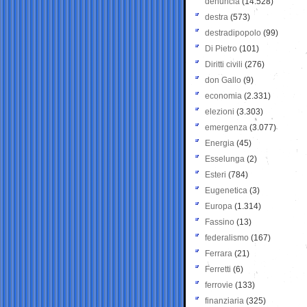
denuncia
(14.528)
destra
(573)
destradipopolo
(99)
Di Pietro
(101)
Diritti civili
(276)
don Gallo
(9)
economia
(2.331)
elezioni
(3.303)
emergenza
(3.077)
Energia
(45)
Esselunga
(2)
Esteri
(784)
Eugenetica
(3)
Europa
(1.314)
Fassino
(13)
federalismo
(167)
Ferrara
(21)
Ferretti
(6)
ferrovie
(133)
finanziaria
(325)