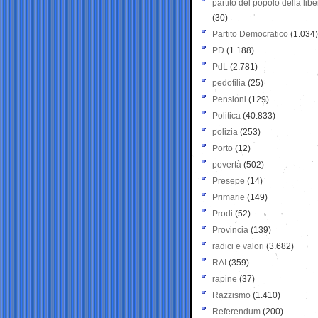
partito del popolo della libe
(30)
Partito Democratico
(1.034)
PD
(1.188)
PdL
(2.781)
pedofilia
(25)
Pensioni
(129)
Politica
(40.833)
polizia
(253)
Porto
(12)
povertà
(502)
Presepe
(14)
Primarie
(149)
Prodi
(52)
Provincia
(139)
radici e valori
(3.682)
RAI
(359)
rapine
(37)
Razzismo
(1.410)
Referendum
(200)