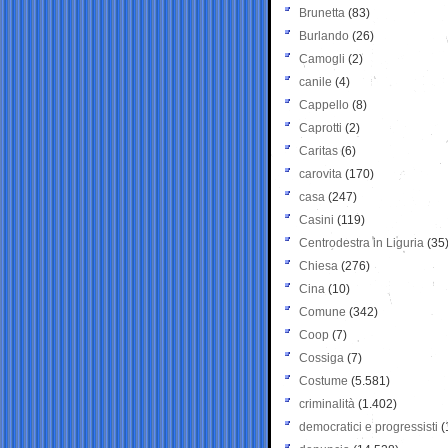
Brunetta
(83)
Burlando
(26)
Camogli
(2)
canile
(4)
Cappello
(8)
Caprotti
(2)
Caritas
(6)
carovita
(170)
casa
(247)
Casini
(119)
Centrodestra in Liguria
(35
Chiesa
(276)
Cina
(10)
Comune
(342)
Coop
(7)
Cossiga
(7)
Costume
(5.581)
criminalità
(1.402)
democratici e progressisti
(