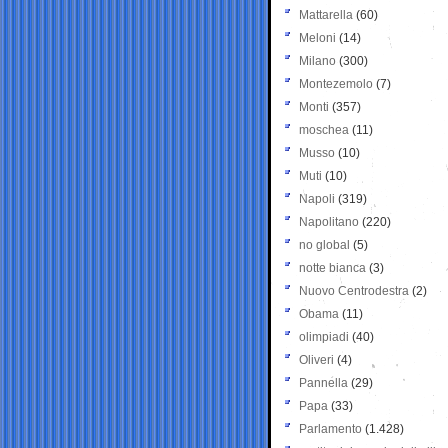
Mattarella
(60)
Meloni
(14)
Milano
(300)
Montezemolo
(7)
Monti
(357)
moschea
(11)
Musso
(10)
Muti
(10)
Napoli
(319)
Napolitano
(220)
no global
(5)
notte bianca
(3)
Nuovo Centrodestra
(2)
Obama
(11)
olimpiadi
(40)
Oliveri
(4)
Pannella
(29)
Papa
(33)
Parlamento
(1.428)