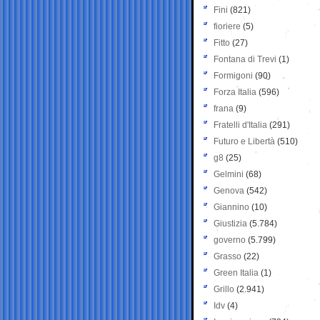
Fini
(821)
fioriere
(5)
Fitto
(27)
Fontana di Trevi
(1)
Formigoni
(90)
Forza Italia
(596)
frana
(9)
Fratelli d'Italia
(291)
Futuro e Libertà
(510)
g8
(25)
Gelmini
(68)
Genova
(542)
Giannino
(10)
Giustizia
(5.784)
governo
(5.799)
Grasso
(22)
Green Italia
(1)
Grillo
(2.941)
Idv
(4)