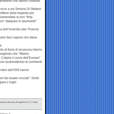
 i problemi che stanno creando
, ecco a voi Simone Di Stefano
ittare della tragedia per
clamerebbe la loro “finta
ero “stappare lo spumante”
 dell’incendio alla “Francia
sario farci sapere che stava
è.
to di forze di sicurezza intorno
iungendo che “Stiamo
 Colpire il cuore dell’Europa”
zioni (automatiche) di commenti
enitori dell’ISIS hanno
i dei leader crociati”. Simili
gani o roghi.
onses to this entry through the
RSS 2.0
feed.