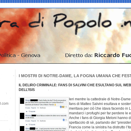
I MOSTRI DI NOTRE-DAME, LA FOGNA UMANA CHE FES
IL DELIRO CRIMINALE: FANS DI SALVINI CHE ESULTANO SUL WEB
DELL’ISIS
Ieri mentre la cattedrale di Notre-Dame
il.com
fans di Matteo Salvini esultava e sost
meritava per ciò che stava facendo in L
mandarci i profughi per far perdere le e
Anche i fans di Giorgia Meloni hanno d
spettacolo di sè, parlando del “preside
Francia come la sinistra ha distrutto l’It