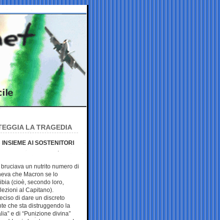
TEGGIA LA TRAGEDIA
 INSIEME AI SOSTENITORI
 bruciava un nutrito numero di
eneva che Macron se lo
ibia (cioè, secondo loro,
lezioni al Capitano).
eciso di dare un discreto
nte che sta distruggendo la
alia” e di “Punizione divina”