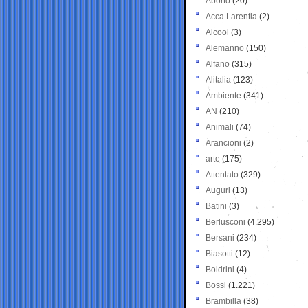
Aborto
(20)
Acca Larentia
(2)
Alcool
(3)
Alemanno
(150)
Alfano
(315)
Alitalia
(123)
Ambiente
(341)
AN
(210)
Animali
(74)
Arancioni
(2)
arte
(175)
Attentato
(329)
Auguri
(13)
Batini
(3)
Berlusconi
(4.295)
Bersani
(234)
Biasotti
(12)
Boldrini
(4)
Bossi
(1.221)
Brambilla
(38)