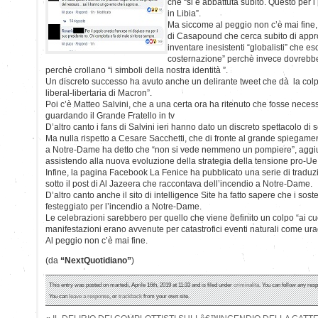
che “si è abbattuta subito. Questo per
in Libia”.
Ma siccome al peggio non c’è mai fine
di Casapound che cerca subito di approf
inventare inesistenti “globalisti” che es
costernazione” perchè invece dovrebb
perchè crollano “i simboli della nostra identità ”.
Un discreto successo ha avuto anche un delirante tweet che dà la colpa
liberal-libertaria di Macron”.
Poi c’è Matteo Salvini, che a una certa ora ha ritenuto che fosse neces
guardando il Grande Fratello in tv
D’altro canto i fans di Salvini ieri hanno dato un discreto spettacolo di s
Ma nulla rispetto a Cesare Sacchetti, che di fronte al grande spiegamen
a Notre-Dame ha detto che “non si vede nemmeno un pompiere”, agg
assistendo alla nuova evoluzione della strategia della tensione pro-Ue.
Infine, la pagina Facebook La Fenice ha pubblicato una serie di tradu
sotto il post di Al Jazeera che raccontava dell’incendio a Notre-Dame.
D’altro canto anche il sito di intelligence Site ha fatto sapere che i sost
festeggiato per l’incendio a Notre-Dame.
Le celebrazioni sarebbero per quello che viene definito un colpo “ai cuor
manifestazioni erano avvenute per catastrofici eventi naturali come ura
Al peggio non c’è mai fine.
(da
“NextQuotidiano”
)
This entry was posted on martedì, Aprile 16th, 2019 at 11:33 and is filed under
criminalità
. You can follow any resp
You can
leave a response
, or
trackback
from your own site.