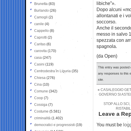
libiche”».
Brunetta
(83)
Dopo alcuni «mom
Burlando
(26)
allontanati e i v
Camogli
(2)
soccorso.
canile
(4)
Anche il secondo
Cappello
(8)
messo in salvo 10
Caprotti
(2)
spezzata con arr
Caritas
(6)
spagnola.
carovita
(170)
(da Open)
casa
(247)
Casini
(119)
This entry was posted o
Centrodestra in Liguria
(35)
any responses to this 
Chiesa
(276)
site.
Cina
(10)
«
CASALEGGIO GETT
Comune
(342)
GOVERNO SI ASTE
Coop
(7)
STOP ALLO SCI,
Cossiga
(7)
RISTABI
Costume
(5.581)
Leave a Rep
criminalità
(1.402)
You must be
log
democratici e progressisti
(19)