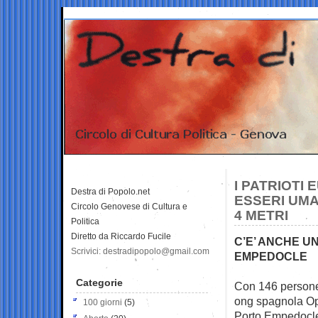
I PATRIOTI
Destra di Popolo.net
ESSERI UMA
Circolo Genovese di Cultura e
4 METRI
Politica
Diretto da Riccardo Fucile
C’E’ ANCHE U
Scrivici: destradipopolo@gmail.com
EMPEDOCLE
Categorie
Con 146 persone 
ong spagnola O
100 giorni
(5)
Porto Empedocle,