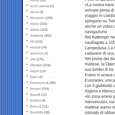
Aborto
(20)
«La nostra nave 
Acca Larentia
(2)
arrivare prima di
Alcool
(3)
viaggio in condi
Alemanno
(150)
spiegano su Twit
Alfano
(315)
anche un video de
Alitalia
(123)
navigazione.
Ambiente
(341)
Nel frattempo ne
AN
(210)
naufragato a 100
Lampedusa. La Ma
Animali
(74)
cadavere di una 
Arancioni
(2)
Nel primo dei du
arte
(175)
maltese, la Open
Attentato
(329)
suo bimbo di tre
Auguri
(13)
Erano in acqua d
Batini
(3)
Euronews, unica
Berlusconi
(4.295)
con il giubbotto 
Bersani
(234)
Algeria e Maroc
Biasotti
(12)
«In zona erano p
Boldrini
(4)
intervenuta», ra
Bossi
(1.221)
maltese siamo st
intimato di abba
Brambilla
(38)