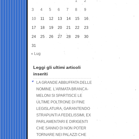
1
2
3
4
5
6
7
8
9
10
11
12
13
14
15
16
17
18
19
20
21
22
23
24
25
26
27
28
29
30
31
« Lug
Leggi gli ultimi articoli
inseriti
LA GRANDE ABBUFFATA DELLE
NOMINE. L’ARMATA BRANCA-
MELONI SI SPARTISCE LE
ULTIME POLTRONE DI FINE
LEGISLATURA, GARANTENDO
STRAPUNTI A FEDELISSIMI, EX
PARLAMENTARI E DIRIGENTI
CHE SANNO DI NON POTER
TORNARE NEI PALAZZI CHE