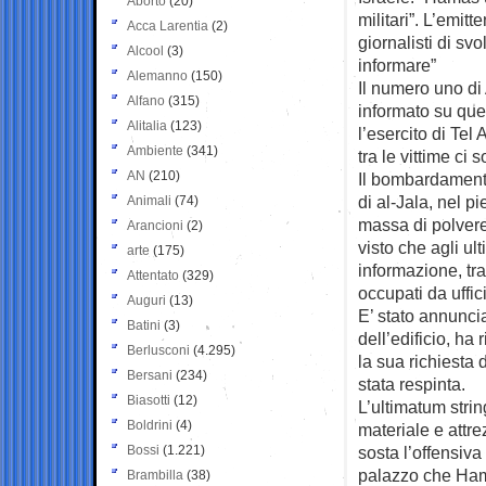
Aborto
(20)
militari”. L’emitt
Acca Larentia
(2)
giornalisti di svo
Alcool
(3)
informare”
Alemanno
(150)
Il numero uno di
Alfano
(315)
informato su que
Alitalia
(123)
l’esercito di Tel
Ambiente
(341)
tra le vittime ci
AN
(210)
Il bombardamento 
di al-Jala, nel p
Animali
(74)
massa di polvere
Arancioni
(2)
visto che agli ul
arte
(175)
informazione, tra
Attentato
(329)
occupati da uffic
Auguri
(13)
E’ stato annunci
Batini
(3)
dell’edificio, ha
Berlusconi
(4.295)
la sua richiesta
Bersani
(234)
stata respinta.
Biasotti
(12)
L’ultimatum strin
Boldrini
(4)
materiale e attr
Bossi
(1.221)
sosta l’offensiva 
palazzo che Hama
Brambilla
(38)