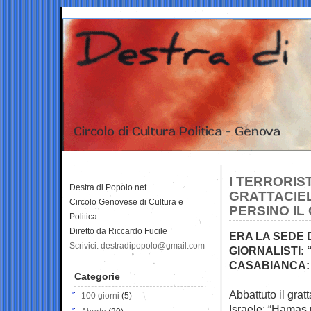
I TERRORIS
Destra di Popolo.net
GRATTACIEL
Circolo Genovese di Cultura e
PERSINO IL
Politica
Diretto da Riccardo Fucile
ERA LA SEDE 
Scrivici: destradipopolo@gmail.com
GIORNALISTI:
CASABIANCA: 
Categorie
Abbattuto il grat
100 giorni
(5)
Israele:
“Hamas u