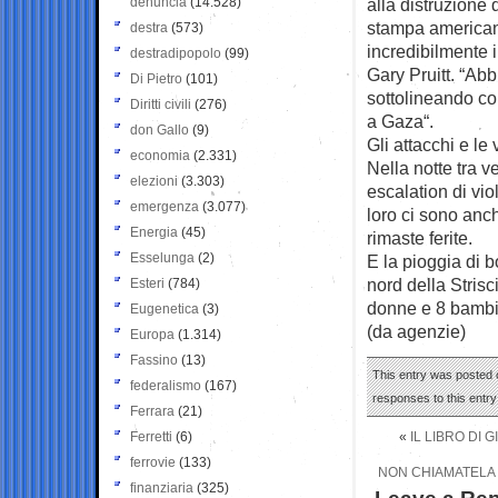
denuncia
(14.528)
alla distruzione 
stampa american
destra
(573)
incredibilmente i
destradipopolo
(99)
Gary Pruitt. “Abb
Di Pietro
(101)
sottolineando c
Diritti civili
(276)
a Gaza“.
don Gallo
(9)
Gli attacchi e le 
economia
(2.331)
Nella notte tra 
elezioni
(3.303)
escalation di vio
emergenza
(3.077)
loro ci sono anc
Energia
(45)
rimaste ferite.
Esselunga
(2)
E la pioggia di 
nord della Strisc
Esteri
(784)
donne e 8 bambi
Eugenetica
(3)
(da agenzie)
Europa
(1.314)
Fassino
(13)
This entry was posted o
federalismo
(167)
responses to this entr
Ferrara
(21)
Ferretti
(6)
«
IL LIBRO DI
ferrovie
(133)
NON CHIAMATELA 
finanziaria
(325)