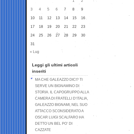
1
2
3
4
5
6
7
8
9
10
11
12
13
14
15
16
17
18
19
20
21
22
23
24
25
26
27
28
29
30
31
« Lug
Leggi gli ultimi articoli
inseriti
MA CHE GALEAZZO DICI? TI
SERVE UN BIGNAMINO DI
STORIA. IL CAPOGRUPPO ALLA
CAMERA DI FRATELLI D’ITALIA,
GALEAZZO BIGNAMI, NEL SUO
ATTACCO SCONSIDERATO A
OSCAR LUIGI SCALFARO HA
DETTO UN BEL PO’ DI
CAZZATE