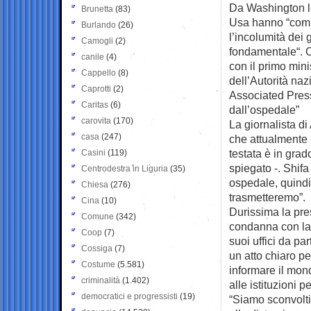
Da Washington la
Brunetta
(83)
Usa hanno “comun
Burlando
(26)
l’incolumità dei 
Camogli
(2)
fondamentale“. O
canile
(4)
con il primo min
Cappello
(8)
dell’Autorità na
Caprotti
(2)
Associated Press:
Caritas
(6)
dall’ospedale”
carovita
(170)
La giornalista di
casa
(247)
che attualmente l
testata è in grad
Casini
(119)
spiegato -. Shif
Centrodestra in Liguria
(35)
ospedale, quindi
Chiesa
(276)
trasmetteremo”.
Cina
(10)
Durissima la pre
Comune
(342)
condanna con la
Coop
(7)
suoi uffici da p
Cossiga
(7)
un atto chiaro pe
Costume
(5.581)
informare il mond
criminalità
(1.402)
alle istituzioni 
democratici e progressisti
(19)
“Siamo sconvolti 