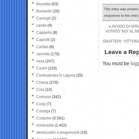
Brunetta
(83)
This entry was posted o
Burlando
(26)
responses to this entr
Camogli
(2)
canile
(4)
«
AVVISO DI SFR
VOTATO “NO” AL 
Cappello
(8)
Caprotti
(2)
GRATTERI: “VITTORI
Caritas
(6)
Leave a Rep
carovita
(170)
casa
(247)
You must be
log
Casini
(119)
Centrodestra in Liguria
(35)
Chiesa
(276)
Cina
(10)
Comune
(342)
Coop
(7)
Cossiga
(7)
Costume
(5.581)
criminalità
(1.402)
democratici e progressisti
(19)