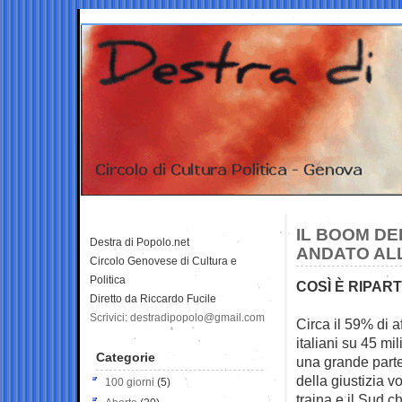
IL BOOM DEL
Destra di Popolo.net
ANDATO ALLE
Circolo Genovese di Cultura e
Politica
COSÌ È RIPAR
Diretto da Riccardo Fucile
Scrivici: destradipopolo@gmail.com
Circa il 59% di a
italiani su 45 mi
Categorie
una grande parte
della giustizia 
100 giorni
(5)
traina e il Sud c