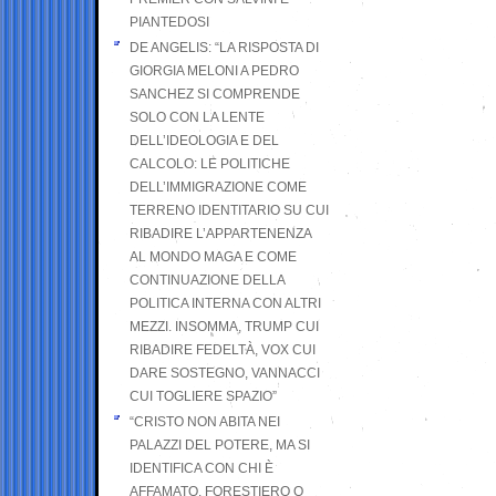
PIANTEDOSI
DE ANGELIS: “LA RISPOSTA DI
GIORGIA MELONI A PEDRO
SANCHEZ SI COMPRENDE
SOLO CON LA LENTE
DELL’IDEOLOGIA E DEL
CALCOLO: LE POLITICHE
DELL’IMMIGRAZIONE COME
TERRENO IDENTITARIO SU CUI
RIBADIRE L’APPARTENENZA
AL MONDO MAGA E COME
CONTINUAZIONE DELLA
POLITICA INTERNA CON ALTRI
MEZZI. INSOMMA, TRUMP CUI
RIBADIRE FEDELTÀ, VOX CUI
DARE SOSTEGNO, VANNACCI
CUI TOGLIERE SPAZIO”
“CRISTO NON ABITA NEI
PALAZZI DEL POTERE, MA SI
IDENTIFICA CON CHI È
AFFAMATO, FORESTIERO O