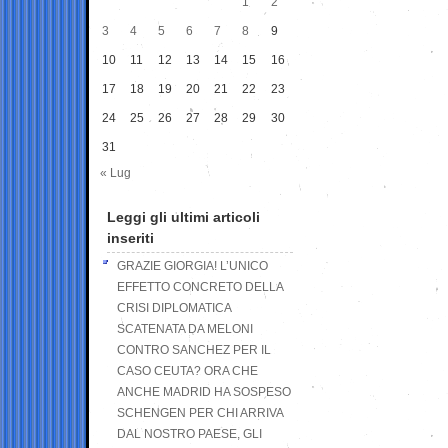
1
2
3
4
5
6
7
8
9
10
11
12
13
14
15
16
17
18
19
20
21
22
23
24
25
26
27
28
29
30
31
« Lug
Leggi gli ultimi articoli
inseriti
GRAZIE GIORGIA! L’UNICO
EFFETTO CONCRETO DELLA
CRISI DIPLOMATICA
SCATENATA DA MELONI
CONTRO SANCHEZ PER IL
CASO CEUTA? ORA CHE
ANCHE MADRID HA SOSPESO
SCHENGEN PER CHI ARRIVA
DAL NOSTRO PAESE, GLI