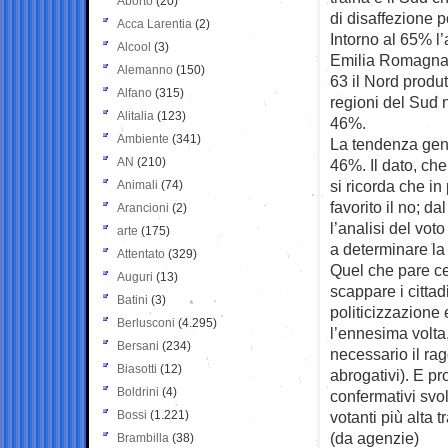
Aborto
(20)
di disaffezione po
Acca Larentia
(2)
Intorno al 65% l’
Alcool
(3)
Emilia Romagna (
Alemanno
(150)
63 il Nord produ
Alfano
(315)
regioni del Sud n
Alitalia
(123)
46%.
Ambiente
(341)
La tendenza gener
AN
(210)
46%. Il dato, che
si ricorda che in
Animali
(74)
favorito il no; da
Arancioni
(2)
l’analisi del vot
arte
(175)
a determinare la 
Attentato
(329)
Quel che pare cer
Auguri
(13)
scappare i cittad
Batini
(3)
politicizzazione 
Berlusconi
(4.295)
l’ennesima volta
Bersani
(234)
necessario il ra
Biasotti
(12)
abrogativi). E p
Boldrini
(4)
confermativi svol
Bossi
(1.221)
votanti più alta t
(da agenzie)
Brambilla
(38)