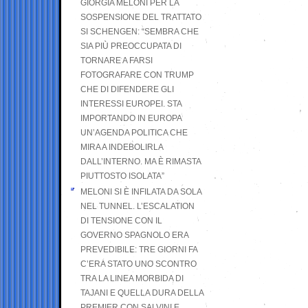
GIORGIA MELONI PER LA
SOSPENSIONE DEL TRATTATO
SI SCHENGEN: “SEMBRA CHE
SIA PIÙ PREOCCUPATA DI
TORNARE A FARSI
FOTOGRAFARE CON TRUMP
CHE DI DIFENDERE GLI
INTERESSI EUROPEI. STA
IMPORTANDO IN EUROPA
UN’AGENDA POLITICA CHE
MIRA A INDEBOLIRLA
DALL’INTERNO. MA È RIMASTA
PIUTTOSTO ISOLATA”
MELONI SI È INFILATA DA SOLA
NEL TUNNEL. L’ESCALATION
DI TENSIONE CON IL
GOVERNO SPAGNOLO ERA
PREVEDIBILE: TRE GIORNI FA
C’ERA STATO UNO SCONTRO
TRA LA LINEA MORBIDA DI
TAJANI E QUELLA DURA DELLA
PREMIER CON SALVINI E