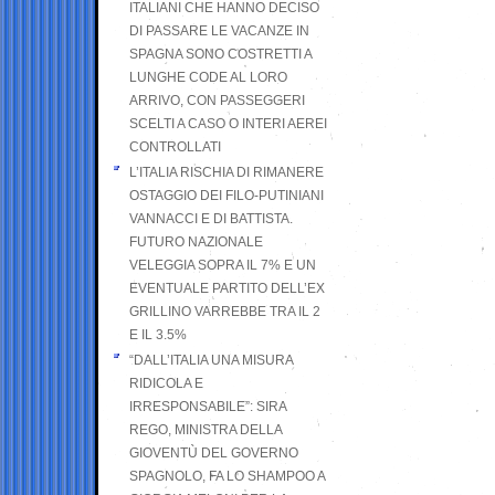
ITALIANI CHE HANNO DECISO
DI PASSARE LE VACANZE IN
SPAGNA SONO COSTRETTI A
LUNGHE CODE AL LORO
ARRIVO, CON PASSEGGERI
SCELTI A CASO O INTERI AEREI
CONTROLLATI
L’ITALIA RISCHIA DI RIMANERE
OSTAGGIO DEI FILO-PUTINIANI
VANNACCI E DI BATTISTA.
FUTURO NAZIONALE
VELEGGIA SOPRA IL 7% E UN
EVENTUALE PARTITO DELL’EX
GRILLINO VARREBBE TRA IL 2
E IL 3.5%
“DALL’ITALIA UNA MISURA
RIDICOLA E
IRRESPONSABILE”: SIRA
REGO, MINISTRA DELLA
GIOVENTÙ DEL GOVERNO
SPAGNOLO, FA LO SHAMPOO A