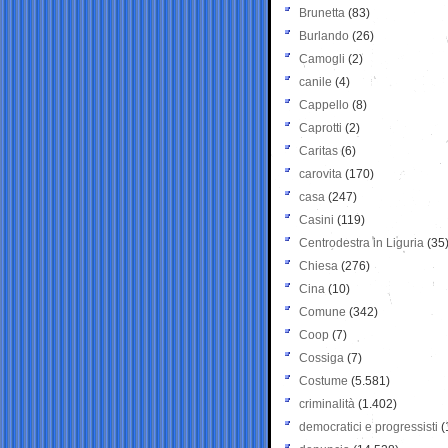
Brunetta
(83)
Burlando
(26)
Camogli
(2)
canile
(4)
Cappello
(8)
Caprotti
(2)
Caritas
(6)
carovita
(170)
casa
(247)
Casini
(119)
Centrodestra in Liguria
(35
Chiesa
(276)
Cina
(10)
Comune
(342)
Coop
(7)
Cossiga
(7)
Costume
(5.581)
criminalità
(1.402)
democratici e progressisti
(