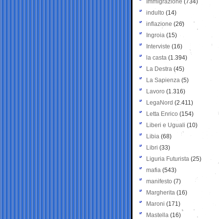
Immigrazione
(734)
indulto
(14)
inflazione
(26)
Ingroia
(15)
Interviste
(16)
la casta
(1.394)
La Destra
(45)
La Sapienza
(5)
Lavoro
(1.316)
LegaNord
(2.411)
Letta Enrico
(154)
Liberi e Uguali
(10)
Libia
(68)
Libri
(33)
Liguria Futurista
(25)
mafia
(543)
manifesto
(7)
Margherita
(16)
Maroni
(171)
Mastella
(16)