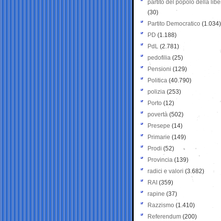
partito del popolo della libe
(30)
Partito Democratico
(1.034)
PD
(1.188)
PdL
(2.781)
pedofilia
(25)
Pensioni
(129)
Politica
(40.790)
polizia
(253)
Porto
(12)
povertà
(502)
Presepe
(14)
Primarie
(149)
Prodi
(52)
Provincia
(139)
radici e valori
(3.682)
RAI
(359)
rapine
(37)
Razzismo
(1.410)
Referendum
(200)