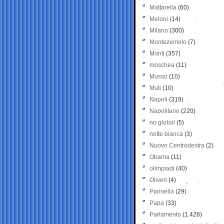
Mattarella
(60)
Meloni
(14)
Milano
(300)
Montezemolo
(7)
Monti
(357)
moschea
(11)
Musso
(10)
Muti
(10)
Napoli
(319)
Napolitano
(220)
no global
(5)
notte bianca
(3)
Nuovo Centrodestra
(2)
Obama
(11)
olimpiadi
(40)
Oliveri
(4)
Pannella
(29)
Papa
(33)
Parlamento
(1.428)