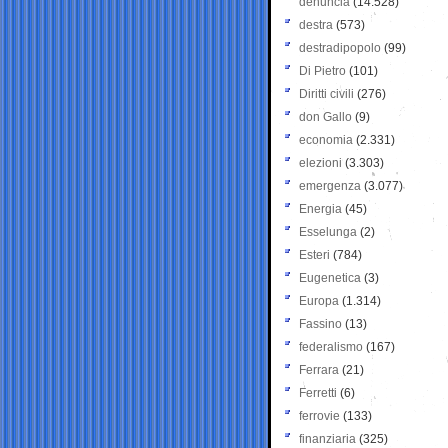
denuncia
(14.528)
destra
(573)
destradipopolo
(99)
Di Pietro
(101)
Diritti civili
(276)
don Gallo
(9)
economia
(2.331)
elezioni
(3.303)
emergenza
(3.077)
Energia
(45)
Esselunga
(2)
Esteri
(784)
Eugenetica
(3)
Europa
(1.314)
Fassino
(13)
federalismo
(167)
Ferrara
(21)
Ferretti
(6)
ferrovie
(133)
finanziaria
(325)