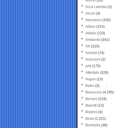
Aborto
(20)
Acca Larentia
(2)
Alcool
(3)
Alemanno
(150)
Alfano
(315)
Alitalia
(123)
Ambiente
(341)
AN
(210)
Animali
(74)
Arancioni
(2)
arte
(175)
Attentato
(329)
Auguri
(13)
Batini
(3)
Berlusconi
(4.295)
Bersani
(234)
Biasotti
(12)
Boldrini
(4)
Bossi
(1.221)
Brambilla
(38)