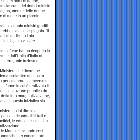
schili dei nomi di donne,
 che ciascuno dei dodici ministri
 pagina, mentre delle donne
 di morte in un piccolo
onato soltanto ministri graditi
arebbe stato così spiegato: “il
ti di dodici tra i più
i lo sfoglia a visitare
torica” che hanno ricoperto la
dute dall’Unità d’Italia al
’interrogante faziosa e
n Ministero che dovrebbe
stema scolastico del nostro
a per celebrare, attraverso un
lle forme in cui è realizzato il
o della istruzione pubblica da
 della loro marginalizzazione;
base di questa iniziativa sia
istero da lui diretto a
 passato riconducibili tutti e
ttrici, le educatrici solo con
alizzazione;
 le Maestre’ evitando così
economiche per concentrare