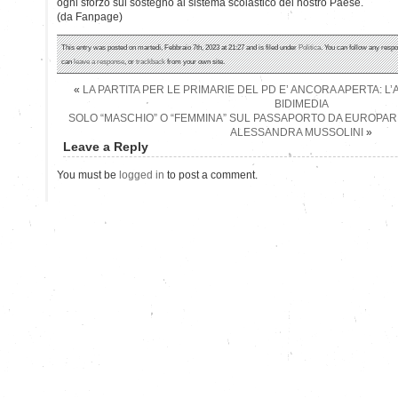
ogni sforzo sul sostegno al sistema scolastico del nostro Paese.
(da Fanpage)
This entry was posted on martedì, Febbraio 7th, 2023 at 21:27 and is filed under
Politica
. You can follow any respo
can
leave a response
, or
trackback
from your own site.
«
LA PARTITA PER LE PRIMARIE DEL PD E’ ANCORA APERTA: L’
BIDIMEDIA
SOLO “MASCHIO” O “FEMMINA” SUL PASSAPORTO DA EUROPARL
ALESSANDRA MUSSOLINI
»
Leave a Reply
You must be
logged in
to post a comment.