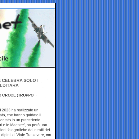
E CELEBRA SOLO I
ALDITARA
O CROCE (TROPPO
 il 2023 ha realizzato un
sato, che hanno guidato il
ontato in un precedente
stri e le Maestre’, ha però una
oni fotografiche dei ritratti dei
 dipinti di Viale Trastevere, ma