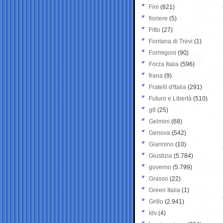
Fini
(821)
fioriere
(5)
Fitto
(27)
Fontana di Trevi
(1)
Formigoni
(90)
Forza Italia
(596)
frana
(9)
Fratelli d'Italia
(291)
Futuro e Libertà
(510)
g8
(25)
Gelmini
(68)
Genova
(542)
Giannino
(10)
Giustizia
(5.784)
governo
(5.799)
Grasso
(22)
Green Italia
(1)
Grillo
(2.941)
Idv
(4)