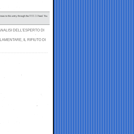
nses to this entry through the
RSS 2.0
feed. You
ANALISI DELL’ESPERTO DI
AMENTARE, IL RIFIUTO DI