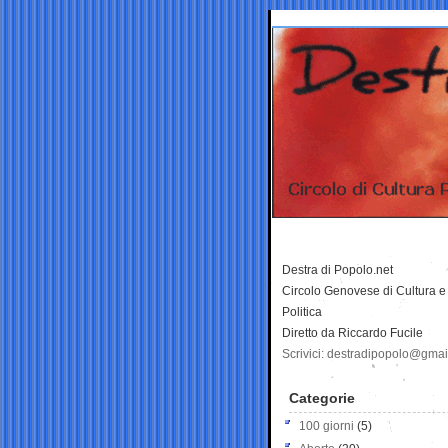
Destra di Popolo.net
Circolo Genovese di Cultura e
Politica
Diretto da Riccardo Fucile
Scrivici: destradipopolo@gma
Categorie
100 giorni
(5)