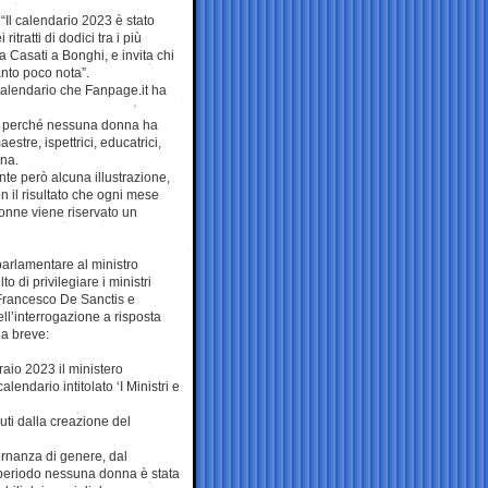
 “Il calendario 2023 è stato
itratti di dodici tra i più
 da Casati a Bonghi, e invita chi
anto poco nota”.
calendario che Fanpage.it ha
omini perché nessuna donna ha
estre, ispettrici, educatrici,
ana.
te però alcuna illustrazione,
 il risultato che ogni mese
 donne viene riservato un
parlamentare al ministro
o di privilegiare i ministri
e Francesco De Sanctis e
ll’interrogazione a risposta
 a breve:
raio 2023 il ministero
lendario intitolato ‘I Ministri e
duti dalla creazione del
ernanza di genere, dal
l periodo nessuna donna è stata