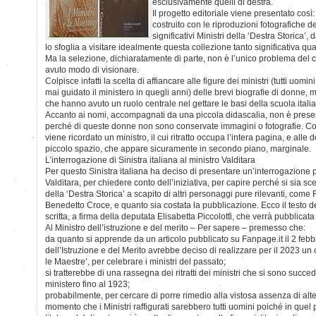
esclusivamente quelli di destra.
Il progetto editoriale viene presentato così:
costruito con le riproduzioni fotografiche dei r
significativi Ministri della ‘Destra Storica’,
lo sfoglia a visitare idealmente questa collezione tanto significativa qu
Ma la selezione, dichiaratamente di parte, non è l’unico problema del 
avuto modo di visionare.
Colpisce infatti la scelta di affiancare alle figure dei ministri (tutti u
mai guidato il ministero in quegli anni) delle brevi biografie di donne, ma
che hanno avuto un ruolo centrale nel gettare le basi della scuola itali
Accanto ai nomi, accompagnati da una piccola didascalia, non è presen
perché di queste donne non sono conservate immagini o fotografie. Con
viene ricordato un ministro, il cui ritratto occupa l’intera pagina, e alle
piccolo spazio, che appare sicuramente in secondo piano, marginale.
L’interrogazione di Sinistra italiana al ministro Valditara
Per questo Sinistra italiana ha deciso di presentare un’interrogazione 
Valditara, per chiedere conto dell’iniziativa, per capire perché si sia scelt
della ‘Destra Storica’ a scapito di altri personaggi pure rilevanti, com
Benedetto Croce, e quanto sia costata la pubblicazione. Ecco il testo de
scritta, a firma della deputata Elisabetta Piccolotti, che verrà pubblicata
Al Ministro dell’istruzione e del merito – Per sapere – premesso che:
da quanto si apprende da un articolo pubblicato su Fanpage.it il 2 febb
dell’Istruzione e del Merito avrebbe deciso di realizzare per il 2023 un ca
le Maestre’, per celebrare i ministri del passato;
si tratterebbe di una rassegna dei ritratti dei ministri che si sono succe
ministero fino al 1923;
probabilmente, per cercare di porre rimedio alla vistosa assenza di alt
momento che i Ministri raffigurati sarebbero tutti uomini poiché in que