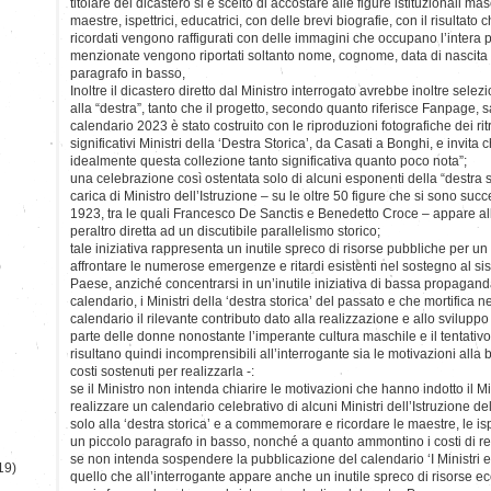
titolare del dicastero si è scelto di accostare alle figure istituzionali ma
maestre, ispettrici, educatrici, con delle brevi biografie, con il risultato
ricordati vengono raffigurati con delle immagini che occupano l’intera
menzionate vengono riportati soltanto nome, cognome, data di nascita e
paragrafo in basso,
Inoltre il dicastero diretto dal Ministro interrogato avrebbe inoltre selezi
alla “destra”, tanto che il progetto, secondo quanto riferisce Fanpage, s
calendario 2023 è stato costruito con le riproduzioni fotografiche dei ritrat
significativi Ministri della ‘Destra Storica’, da Casati a Bonghi, e invita ch
idealmente questa collezione tanto significativa quanto poco nota”;
una celebrazione così ostentata solo di alcuni esponenti della “destra s
carica di Ministro dell’Istruzione – su le oltre 50 figure che si sono succe
1923, tra le quali Francesco De Sanctis e Benedetto Croce – appare all
peraltro diretta ad un discutibile parallelismo storico;
tale iniziativa rappresenta un inutile spreco di risorse pubbliche per u
)
affrontare le numerose emergenze e ritardi esistenti nel sostegno al si
Paese, anziché concentrarsi in un’inutile iniziativa di bassa propagand
calendario, i Ministri della ‘destra storica’ del passato e che mortifica ne
calendario il rilevante contributo dato alla realizzazione e allo svilupp
parte delle donne nonostante l’imperante cultura maschile e il tentativo
risultano quindi incomprensibili all’interrogante sia le motivazioni alla 
costi sostenuti per realizzarla -:
se il Ministro non intenda chiarire le motivazioni che hanno indotto il Min
realizzare un calendario celebrativo di alcuni Ministri dell’Istruzione del
solo alla ‘destra storica’ e a commemorare e ricordare le maestre, le ispe
un piccolo paragrafo in basso, nonché a quanto ammontino i costi di re
se non intenda sospendere la pubblicazione del calendario ‘I Ministri e
19)
quello che all’interrogante appare anche un inutile spreco di risorse 