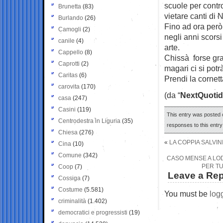
scuole per contr
Brunetta
(83)
vietare canti di N
Burlando
(26)
Fino ad ora però
Camogli
(2)
negli anni scors
canile
(4)
arte.
Cappello
(8)
Chissà forse graz
Caprotti
(2)
magari ci si potr
Caritas
(6)
Prendi la cornett
carovita
(170)
(da “
NextQuotid
casa
(247)
Casini
(119)
This entry was posted 
Centrodestra in Liguria
(35)
responses to this entr
Chiesa
(276)
«
LA COPPIA SALVIN
Cina
(10)
Comune
(342)
CASO MENSE A LOD
PER TU
Coop
(7)
Leave a Rep
Cossiga
(7)
Costume
(5.581)
You must be
log
criminalità
(1.402)
democratici e progressisti
(19)