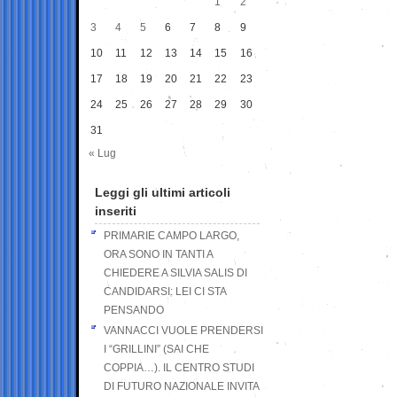
1
2
3
4
5
6
7
8
9
10
11
12
13
14
15
16
17
18
19
20
21
22
23
24
25
26
27
28
29
30
31
« Lug
Leggi gli ultimi articoli
inseriti
PRIMARIE CAMPO LARGO,
ORA SONO IN TANTI A
CHIEDERE A SILVIA SALIS DI
CANDIDARSI: LEI CI STA
PENSANDO
VANNACCI VUOLE PRENDERSI
I “GRILLINI” (SAI CHE
COPPIA…). IL CENTRO STUDI
DI FUTURO NAZIONALE INVITA