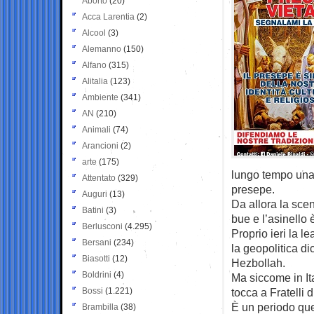
Aborto
(20)
Acca Larentia
(2)
Alcool
(3)
Alemanno
(150)
Alfano
(315)
Alitalia
(123)
Ambiente
(341)
AN
(210)
Animali
(74)
Arancioni
(2)
arte
(175)
lungo tempo una 
Attentato
(329)
presepe.
Auguri
(13)
Da allora la sc
Batini
(3)
bue e l’asinello 
Berlusconi
(4.295)
Proprio ieri la l
Bersani
(234)
la geopolitica di
Biasotti
(12)
Hezbollah.
Boldrini
(4)
Ma siccome in Ita
Bossi
(1.221)
tocca a Fratelli d
È un periodo ques
Brambilla
(38)