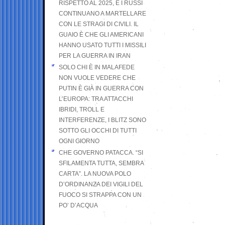
RISPETTO AL 2025, E I RUSSI
CONTINUANO A MARTELLARE
CON LE STRAGI DI CIVILI. IL
GUAIO È CHE GLI AMERICANI
HANNO USATO TUTTI I MISSILI
PER LA GUERRA IN IRAN
SOLO CHI È IN MALAFEDE
NON VUOLE VEDERE CHE
PUTIN È GIÀ IN GUERRA CON
L’EUROPA: TRA ATTACCHI
IBRIDI, TROLL E
INTERFERENZE, I BLITZ SONO
SOTTO GLI OCCHI DI TUTTI
OGNI GIORNO
CHE GOVERNO PATACCA. “SI
SFILAMENTA TUTTA, SEMBRA
CARTA”. LA NUOVA POLO
D’ORDINANZA DEI VIGILI DEL
FUOCO SI STRAPPA CON UN
PO’ D’ACQUA