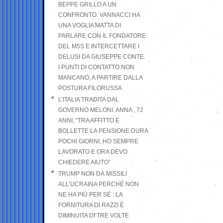
BEPPE GRILLO A UN
CONFRONTO. VANNACCI HA
UNA VOGLIA MATTA DI
PARLARE CON IL FONDATORE
DEL M5S E INTERCETTARE I
DELUSI DA GIUSEPPE CONTE.
I PUNTI DI CONTATTO NON
MANCANO, A PARTIRE DALLA
POSTURA FILORUSSA
L’ITALIA TRADITA DAL
GOVERNO MELONI. ANNA , 72
ANNI; “TRA AFFITTO E
BOLLETTE LA PENSIONE DURA
POCHI GIORNI, HO SEMPRE
LAVORATO E ORA DEVO
CHIEDERE AIUTO”
TRUMP NON DÀ MISSILI
ALL’UCRAINA PERCHÉ NON
NE HA PIÙ PER SÉ : LA
FORNITURA DI RAZZI È
DIMINUITA DI TRE VOLTE