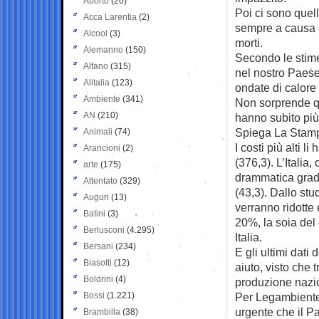
Aborto
(20)
Poi ci sono quelli
Acca Larentia
(2)
sempre a causa di 
Alcool
(3)
morti.
Alemanno
(150)
Secondo le stim
Alfano
(315)
nel nostro Paese 
Alitalia
(123)
ondate di calore 
Ambiente
(341)
Non sorprende qu
AN
(210)
hanno subito più 
Spiega La Stam
Animali
(74)
I costi più alti 
Arancioni
(2)
(376,3). L’Italia
arte
(175)
drammatica gradu
Attentato
(329)
(43,3). Dallo stu
Auguri
(13)
verranno ridotte 
Batini
(3)
20%, la soia del
Berlusconi
(4.295)
Italia.
Bersani
(234)
E gli ultimi dati
Biasotti
(12)
aiuto, visto che 
Boldrini
(4)
produzione nazio
Bossi
(1.221)
Per Legambiente 
urgente che il P
Brambilla
(38)