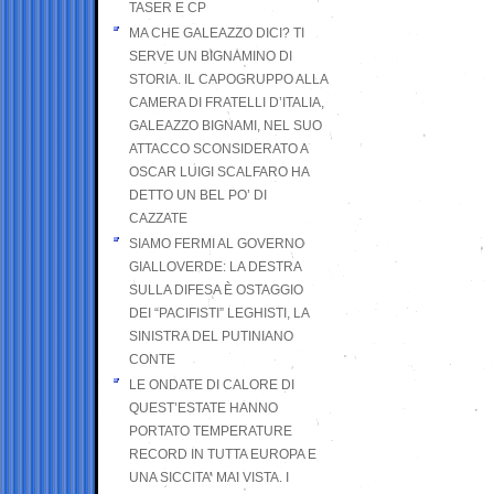
TASER E CP
MA CHE GALEAZZO DICI? TI
SERVE UN BIGNAMINO DI
STORIA. IL CAPOGRUPPO ALLA
CAMERA DI FRATELLI D’ITALIA,
GALEAZZO BIGNAMI, NEL SUO
ATTACCO SCONSIDERATO A
OSCAR LUIGI SCALFARO HA
DETTO UN BEL PO’ DI
CAZZATE
SIAMO FERMI AL GOVERNO
GIALLOVERDE: LA DESTRA
SULLA DIFESA È OSTAGGIO
DEI “PACIFISTI” LEGHISTI, LA
SINISTRA DEL PUTINIANO
CONTE
LE ONDATE DI CALORE DI
QUEST’ESTATE HANNO
PORTATO TEMPERATURE
RECORD IN TUTTA EUROPA E
UNA SICCITA’ MAI VISTA. I