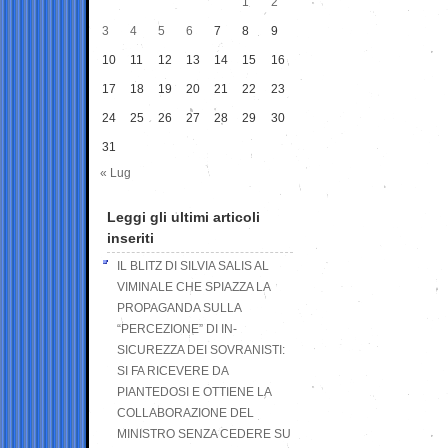
1
2
3
4
5
6
7
8
9
10
11
12
13
14
15
16
17
18
19
20
21
22
23
24
25
26
27
28
29
30
31
« Lug
Leggi gli ultimi articoli
inseriti
IL BLITZ DI SILVIA SALIS AL
VIMINALE CHE SPIAZZA LA
PROPAGANDA SULLA
“PERCEZIONE” DI IN-
SICUREZZA DEI SOVRANISTI:
SI FA RICEVERE DA
PIANTEDOSI E OTTIENE LA
COLLABORAZIONE DEL
MINISTRO SENZA CEDERE SU