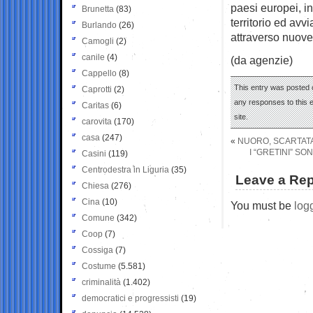
paesi europei, in
Brunetta
(83)
territorio ed avvi
Burlando
(26)
attraverso nuove
Camogli
(2)
canile
(4)
(da agenzie)
Cappello
(8)
This entry was posted o
Caprotti
(2)
any responses to this 
Caritas
(6)
site.
carovita
(170)
casa
(247)
«
NUORO, SCARTATA
I “GRETINI” S
Casini
(119)
Centrodestra in Liguria
(35)
Leave a Rep
Chiesa
(276)
Cina
(10)
You must be
log
Comune
(342)
Coop
(7)
Cossiga
(7)
Costume
(5.581)
criminalità
(1.402)
democratici e progressisti
(19)