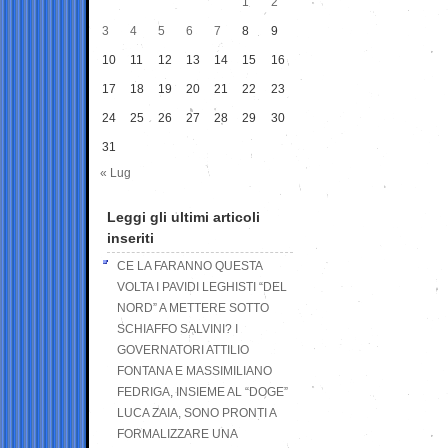
1
2
3
4
5
6
7
8
9
10
11
12
13
14
15
16
17
18
19
20
21
22
23
24
25
26
27
28
29
30
31
« Lug
Leggi gli ultimi articoli
inseriti
CE LA FARANNO QUESTA
VOLTA I PAVIDI LEGHISTI “DEL
NORD” A METTERE SOTTO
SCHIAFFO SALVINI? I
GOVERNATORI ATTILIO
FONTANA E MASSIMILIANO
FEDRIGA, INSIEME AL “DOGE”
LUCA ZAIA, SONO PRONTI A
FORMALIZZARE UNA