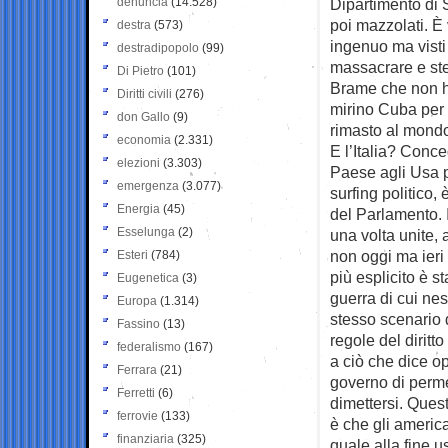
denuncia
(14.528)
Dipartimento di 
poi mazzolati. È 
destra
(573)
ingenuo ma visti 
destradipopolo
(99)
massacrare e ste
Di Pietro
(101)
Brame che non h
Diritti civili
(276)
mirino Cuba per f
don Gallo
(9)
rimasto al mondo
economia
(2.331)
E l’Italia? Conc
elezioni
(3.303)
Paese agli Usa pe
emergenza
(3.077)
surfing politico,
Energia
(45)
del Parlamento. 
Esselunga
(2)
una volta unite,
non oggi ma ieri o 
Esteri
(784)
più esplicito è s
Eugenetica
(3)
guerra di cui ne
Europa
(1.314)
stesso scenario d
Fassino
(13)
regole del diritt
federalismo
(167)
a ciò che dice op
Ferrara
(21)
governo di permet
Ferretti
(6)
dimettersi. Ques
ferrovie
(133)
è che gli americ
finanziaria
(325)
quale alla fine u