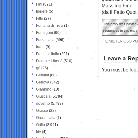
Fini
(821)
Massimo Fini
fioriere
(5)
(da il Fatto Quot
Fitto
(27)
This entry was posted 
Fontana di Trevi
(1)
responses to this entr
Formigoni
(90)
Forza Italia
(596)
«
IL MISTERIOSO P
frana
(9)
Fratelli d'Italia
(291)
Leave a Rep
Futuro e Libertà
(510)
g8
(25)
You must be
log
Gelmini
(68)
Genova
(542)
Giannino
(10)
Giustizia
(5.784)
governo
(5.799)
Grasso
(22)
Green Italia
(1)
Grillo
(2.941)
Idv
(4)