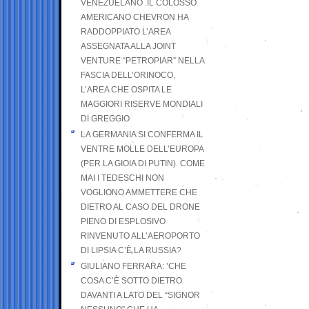
VENEZUELANO .IL COLOSSO
AMERICANO CHEVRON HA
RADDOPPIATO L’AREA
ASSEGNATA ALLA JOINT
VENTURE “PETROPIAR” NELLA
FASCIA DELL’ORINOCO,
L’AREA CHE OSPITA LE
MAGGIORI RISERVE MONDIALI
DI GREGGIO
LA GERMANIA SI CONFERMA IL
VENTRE MOLLE DELL’EUROPA
(PER LA GIOIA DI PUTIN). COME
MAI I TEDESCHI NON
VOGLIONO AMMETTERE CHE
DIETRO AL CASO DEL DRONE
PIENO DI ESPLOSIVO
RINVENUTO ALL’AEROPORTO
DI LIPSIA C’È LA RUSSIA?
GIULIANO FERRARA: ’CHE
COSA C’È SOTTO DIETRO
DAVANTI A LATO DEL “SIGNOR