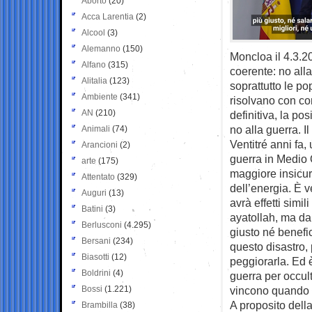
Aborto
(20)
Acca Larentia
(2)
Alcool
(3)
Alemanno
(150)
Moncloa il 4.3.2
Alfano
(315)
coerente: no alla
Alitalia
(123)
soprattutto le po
Ambiente
(341)
risolvano con con
AN
(210)
definitiva, la po
no alla guerra. I
Animali
(74)
Ventitré anni fa,
Arancioni
(2)
guerra in Medio 
arte
(175)
maggiore insicur
Attentato
(329)
dell’energia. È v
Auguri
(13)
avrà effetti simil
Batini
(3)
ayatollah, ma da
Berlusconi
(4.295)
giusto né benefi
Bersani
(234)
questo disastro,
Biasotti
(12)
peggiorarla. Ed è
Boldrini
(4)
guerra per occult
Bossi
(1.221)
vincono quando i
A proposito della
Brambilla
(38)