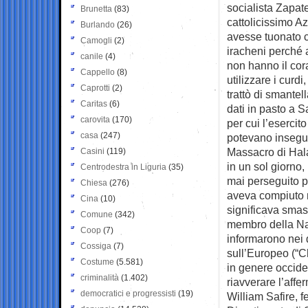
socialista Zapate
Brunetta
(83)
cattolicissimo A
Burlando
(26)
avesse tuonato c
Camogli
(2)
iracheni perché 
canile
(4)
non hanno il cor
Cappello
(8)
utilizzare i cur
Caprotti
(2)
trattò di smante
Caritas
(6)
dati in pasto a 
carovita
(170)
per cui l’esercit
casa
(247)
potevano insegui
Massacro di Hala
Casini
(119)
in un sol giorno,
Centrodestra in Liguria
(35)
mai perseguito p
Chiesa
(276)
aveva compiuto 
Cina
(10)
significava smas
Comune
(342)
membro della Nat
Coop
(7)
informarono nei 
Cossiga
(7)
sull’Europeo (“C
Costume
(5.581)
in genere occiden
criminalità
(1.402)
riavverare l’affe
democratici e progressisti
(19)
William Safire, f