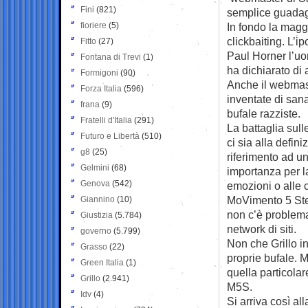
Fini
(821)
semplice guada
fioriere
(5)
In fondo la maggi
clickbaiting. L’i
Fitto
(27)
Paul Horner l’uo
Fontana di Trevi
(1)
ha dichiarato di 
Formigoni
(90)
Anche il webmast
Forza Italia
(596)
inventate di sana
frana
(9)
bufale razziste.
Fratelli d'Italia
(291)
La battaglia sul
Futuro e Libertà
(510)
ci sia alla defin
g8
(25)
riferimento ad un
Gelmini
(68)
importanza per l
Genova
(542)
emozioni o alle c
MoVimento 5 Stel
Giannino
(10)
non c’è problema
Giustizia
(5.784)
network di siti.
governo
(5.799)
Non che Grillo i
Grasso
(22)
proprie bufale. 
Green Italia
(1)
quella particolar
Grillo
(2.941)
M5S.
Idv
(4)
Si arriva così a