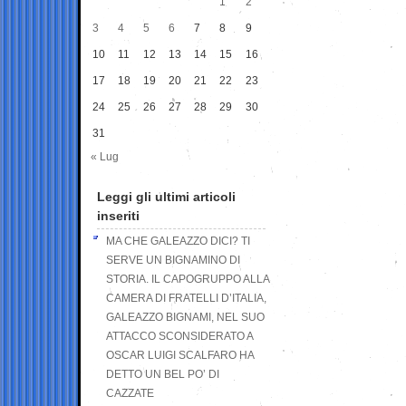
1
2
3
4
5
6
7
8
9
10
11
12
13
14
15
16
17
18
19
20
21
22
23
24
25
26
27
28
29
30
31
« Lug
Leggi gli ultimi articoli
inseriti
MA CHE GALEAZZO DICI? TI
SERVE UN BIGNAMINO DI
STORIA. IL CAPOGRUPPO ALLA
CAMERA DI FRATELLI D’ITALIA,
GALEAZZO BIGNAMI, NEL SUO
ATTACCO SCONSIDERATO A
OSCAR LUIGI SCALFARO HA
DETTO UN BEL PO’ DI
CAZZATE