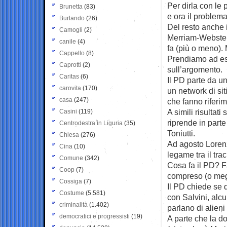
Per dirla con le 
Brunetta
(83)
e ora il problem
Burlando
(26)
Del resto anche i
Camogli
(2)
Merriam-Webster n
canile
(4)
fa (più o meno).
Cappello
(8)
Prendiamo ad es
Caprotti
(2)
sull’argomento.
Caritas
(6)
Il PD parte da u
carovita
(170)
un network di si
casa
(247)
che fanno riferi
A simili risulta
Casini
(119)
riprende in parte
Centrodestra in Liguria
(35)
Toniutti.
Chiesa
(276)
Ad agosto Lorenzo
Cina
(10)
legame tra il tra
Comune
(342)
Cosa fa il PD? 
Coop
(7)
compreso (o megli
Cossiga
(7)
Il PD chiede se qu
Costume
(5.581)
con Salvini, alcun
criminalità
(1.402)
parlano di alieni
democratici e progressisti
(19)
A parte che la d