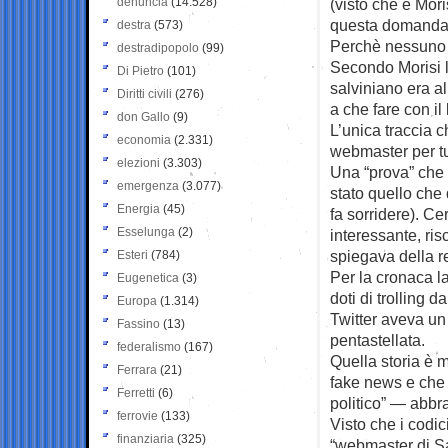
denuncia
(14.528)
(visto che è Mori
questa domanda
destra
(573)
Perchè nessuno p
destradipopolo
(99)
Secondo Morisi la
Di Pietro
(101)
salviniano era a
Diritti civili
(276)
a che fare con il
don Gallo
(9)
L’unica traccia c
economia
(2.331)
webmaster per tutt
elezioni
(3.303)
Una “prova” che p
emergenza
(3.077)
stato quello che 
Energia
(45)
fa sorridere). Ce
Esselunga
(2)
interessante, ri
spiegava della re
Esteri
(784)
Per la cronaca la
Eugenetica
(3)
doti di trolling 
Europa
(1.314)
Twitter aveva un
Fassino
(13)
pentastellata.
federalismo
(167)
Quella storia è m
Ferrara
(21)
fake news e che
Ferretti
(6)
politico” — abbr
ferrovie
(133)
Visto che i codici
finanziaria
(325)
“webmaster di Sa