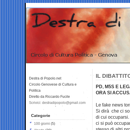
IL DIBATTI
Destra di Popolo.net
Circolo Genovese di Cultura e
PD, M5S E LE
Politica
ORA SI ACCUS
Diretto da Riccardo Fucile
Scrivici: destradipopolo@gmail.com
Le fake news torn
Si dirà che ci so
Categorie
di cui occuparsi.
ci si può occupa
100 giorni
(5)
stesso di altri pr