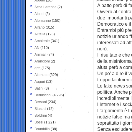
Aborto
(20)
A patto però di f
Acca Larentia
(2)
Ovvero al contra
Alcool
(3)
due importanti part
Alemanno
(150)
Democratico e il
Alfano
(315)
Entrambi più pre
Alitalia
(123)
notizie urlando 
Ambiente
(341)
interessati ad af
AN
(210)
non).
Il risultato è c
Animali
(74)
della misinforma
Arancioni
(2)
aiuta però a com
arte
(175)
Un po’ a dire il 
Attentato
(329)
troppo facilment
Auguri
(13)
Le fake news so
Batini
(3)
politica. Anche 
Berlusconi
(4.295)
incredibilmente 
Bersani
(234)
l’Internet e i s
Biasotti
(12)
L’argomento è tutt
Boldrini
(4)
notizie false ma
Bossi
(1.221)
soprattutto i gior
Senza escludere 
Brambilla
(38)