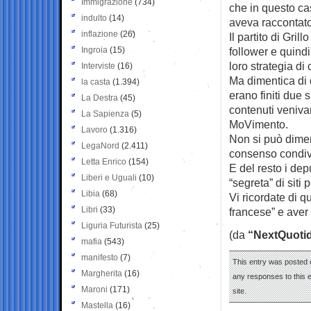
Immigrazione
(734)
che in questo cas
indulto
(14)
aveva raccontato
inflazione
(26)
Il partito di Gri
Ingroia
(15)
follower e quindi
loro strategia d
Interviste
(16)
Ma dimentica di 
la casta
(1.394)
erano finiti due
La Destra
(45)
contenuti veniva
La Sapienza
(5)
MoVimento.
Lavoro
(1.316)
Non si può dimen
LegaNord
(2.411)
consenso condivi
Letta Enrico
(154)
E del resto i dep
Liberi e Uguali
(10)
“segreta” di siti
Libia
(68)
Vi ricordate di 
Libri
(33)
francese” e aver 
Liguria Futurista
(25)
(da
“NextQuotid
mafia
(543)
manifesto
(7)
This entry was posted 
Margherita
(16)
any responses to this 
Maroni
(171)
site.
Mastella
(16)