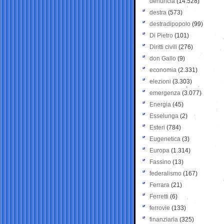
denuncia
(14.528)
destra
(573)
destradipopolo
(99)
Di Pietro
(101)
Diritti civili
(276)
don Gallo
(9)
economia
(2.331)
elezioni
(3.303)
emergenza
(3.077)
Energia
(45)
Esselunga
(2)
Esteri
(784)
Eugenetica
(3)
Europa
(1.314)
Fassino
(13)
federalismo
(167)
Ferrara
(21)
Ferretti
(6)
ferrovie
(133)
finanziaria
(325)