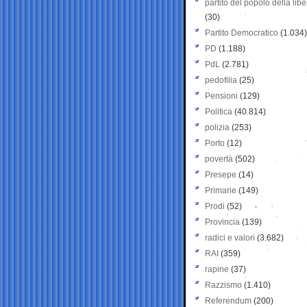
partito del popolo della libe
(30)
Partito Democratico
(1.034)
PD
(1.188)
PdL
(2.781)
pedofilia
(25)
Pensioni
(129)
Politica
(40.814)
polizia
(253)
Porto
(12)
povertà
(502)
Presepe
(14)
Primarie
(149)
Prodi
(52)
Provincia
(139)
radici e valori
(3.682)
RAI
(359)
rapine
(37)
Razzismo
(1.410)
Referendum
(200)