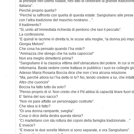
al presepe nell’ultimo Natale, nell’atto di celebrare la grande tradizion
italiana”.
Perché proprio quella?
“Perché la raffronto con quella di questa estate: Sangiuliano alle prese
con l’altra tradizione del maschio nostrano…”.
Il tradimento?
“Sì, unito all’immediata richiesta di perdono che lavi il peccato”.
La confessione.
“E quindi le lacrime in diretta tv, le scuse alla moglie, ‘la donna più impo
Giorgia Meloni”.
Che cosa ha pensato quando l’ha visto?
“Ammazza che sbrego che ha sulla capoccia!”
Non era meglio dimettersi prima?
“Sangiuliano è la classica vittima dell’ubriacatura del potere. In cui s
mitomania. Basta vedere come trattava in pubblico i suoi ex colleghi gior
Adesso Maria Rosaria Boccia dice che non c’era alcuna relazione.
“Ma, perché allora lui l’ha detto in tv? No, tendo credere a lui, che infa
Altro che cuoricini”
Boccia ha fatto tutto da solo?
“Penso proprio di sì. Non credo che il Pd abbia la capacità tirare fuori d
E’ farina del suo sacco?
“Non mi pare affatto un personaggio costruito”.
Che idea si è fatto?
“Di una donna rampante, sveglia”.
Cosa ci dice della destra questa storia?
“Ci martellano con sta rottura dei cojoni della famiglia tradizionale…”
E invece?
“E invece le due sorelle Meloni si sono separate, e ora Sangiuliano”.