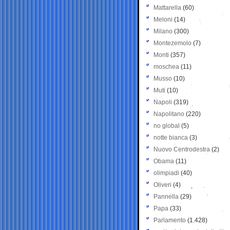
Mattarella
(60)
Meloni
(14)
Milano
(300)
Montezemolo
(7)
Monti
(357)
moschea
(11)
Musso
(10)
Muti
(10)
Napoli
(319)
Napolitano
(220)
no global
(5)
notte bianca
(3)
Nuovo Centrodestra
(2)
Obama
(11)
olimpiadi
(40)
Oliveri
(4)
Pannella
(29)
Papa
(33)
Parlamento
(1.428)