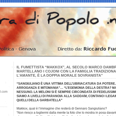
IL FUMETTISTA “MAKKOX”, AL SECOLO MARCO DAMBR
MARTELLANO I COJONI CON LA FAMIGLIA TRADIZIONA
L’AMANTE, È LA DOPPIA MORALE SOVRANISTA”
“SANGIULIANO È UNA VITTIMA DELL’UBRIACATURA DA POTERE.
ARROGANZA E MITOMANIA”… “L’EGEMONIA DELLA DESTRA? M
il.com
NESSUNO. LA MELONI SI È SEMPRE CIRCONDATA DI FEDELISSIMI
SIAMO A LIVELLI DI PARANOIA ALLA SADDAM, CONTANO I LEGAMI
QUELLI DELLA GARBATELLA”
Makkox, qual è l’immagine che resterà di Gennaro Sangiuliano?
“Non riesco a togliermi dalla mente la foto che lo mostra in posa davant