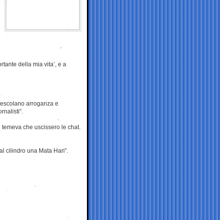
e
rtante della mia vita’, e a
i mescolano arroganza e
nalisti”.
tti temeva che uscissero le chat.
al cilindro una Mata Hari”.