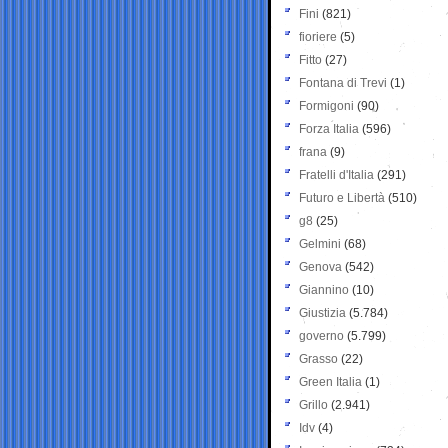
Fini
(821)
fioriere
(5)
Fitto
(27)
Fontana di Trevi
(1)
Formigoni
(90)
Forza Italia
(596)
frana
(9)
Fratelli d'Italia
(291)
Futuro e Libertà
(510)
g8
(25)
Gelmini
(68)
Genova
(542)
Giannino
(10)
Giustizia
(5.784)
governo
(5.799)
Grasso
(22)
Green Italia
(1)
Grillo
(2.941)
Idv
(4)