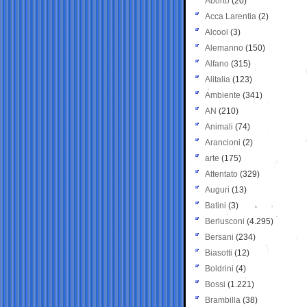
Aborto
(20)
Acca Larentia
(2)
Alcool
(3)
Alemanno
(150)
Alfano
(315)
Alitalia
(123)
Ambiente
(341)
AN
(210)
Animali
(74)
Arancioni
(2)
arte
(175)
Attentato
(329)
Auguri
(13)
Batini
(3)
Berlusconi
(4.295)
Bersani
(234)
Biasotti
(12)
Boldrini
(4)
Bossi
(1.221)
Brambilla
(38)