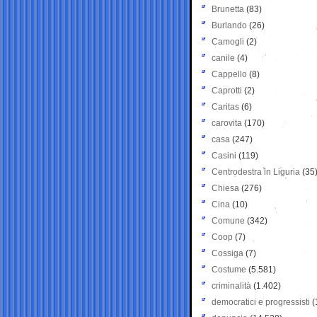
Brunetta
(83)
Burlando
(26)
Camogli
(2)
canile
(4)
Cappello
(8)
Caprotti
(2)
Caritas
(6)
carovita
(170)
casa
(247)
Casini
(119)
Centrodestra in Liguria
(35
Chiesa
(276)
Cina
(10)
Comune
(342)
Coop
(7)
Cossiga
(7)
Costume
(5.581)
criminalità
(1.402)
democratici e progressisti
(