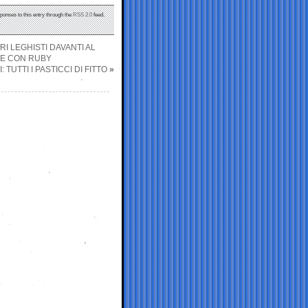
sponses to this entry through the
RSS 2.0
feed.
I LEGHISTI DAVANTI AL
CE CON RUBY
 TUTTI I PASTICCI DI FITTO
»