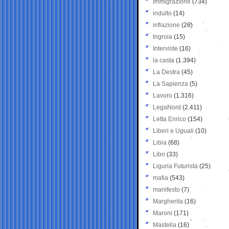
Immigrazione
(734)
indulto
(14)
inflazione
(26)
Ingroia
(15)
Interviste
(16)
la casta
(1.394)
La Destra
(45)
La Sapienza
(5)
Lavoro
(1.316)
LegaNord
(2.411)
Letta Enrico
(154)
Liberi e Uguali
(10)
Libia
(68)
Libri
(33)
Liguria Futurista
(25)
mafia
(543)
manifesto
(7)
Margherita
(16)
Maroni
(171)
Mastella
(16)