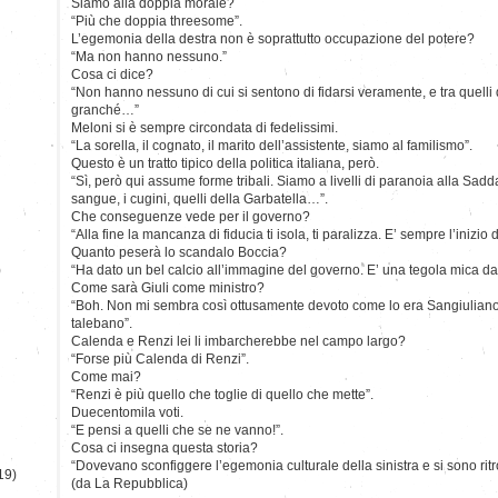
Siamo alla doppia morale?
“Più che doppia threesome”.
L’egemonia della destra non è soprattutto occupazione del potere?
“Ma non hanno nessuno.”
Cosa ci dice?
“Non hanno nessuno di cui si sentono di fidarsi veramente, e tra quelli d
granché…”
Meloni si è sempre circondata di fedelissimi.
“La sorella, il cognato, il marito dell’assistente, siamo al familismo”.
Questo è un tratto tipico della politica italiana, però.
“Sì, però qui assume forme tribali. Siamo a livelli di paranoia alla Sad
sangue, i cugini, quelli della Garbatella…”.
Che conseguenze vede per il governo?
“Alla fine la mancanza di fiducia ti isola, ti paralizza. E’ sempre l’inizio d
Quanto peserà lo scandalo Boccia?
)
“Ha dato un bel calcio all’immagine del governo. E’ una tegola mica da
Come sarà Giuli come ministro?
“Boh. Non mi sembra così ottusamente devoto come lo era Sangiuliano,
talebano”.
Calenda e Renzi lei li imbarcherebbe nel campo largo?
“Forse più Calenda di Renzi”.
Come mai?
“Renzi è più quello che toglie di quello che mette”.
Duecentomila voti.
“E pensi a quelli che se ne vanno!”.
Cosa ci insegna questa storia?
“Dovevano sconfiggere l’egemonia culturale della sinistra e si sono ritro
19)
(da La Repubblica)