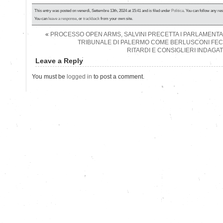
This entry was posted on venerdì, Settembre 13th, 2024 at 15:41 and is filed under
Politica
. You can follow any re
You can
leave a response
, or
trackback
from your own site.
«
PROCESSO OPEN ARMS, SALVINI PRECETTA I PARLAMENTAR
TRIBUNALE DI PALERMO COME BERLUSCONI FE
RITARDI E CONSIGLIERI INDAGATI:
Leave a Reply
You must be
logged in
to post a comment.