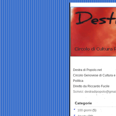
Destra di Popolo.net
Circolo Genovese di Cultura e
Politica
Diretto da Riccardo Fucile
Scrivici: destradipopolo@gma
Categorie
100 giorni
(5)