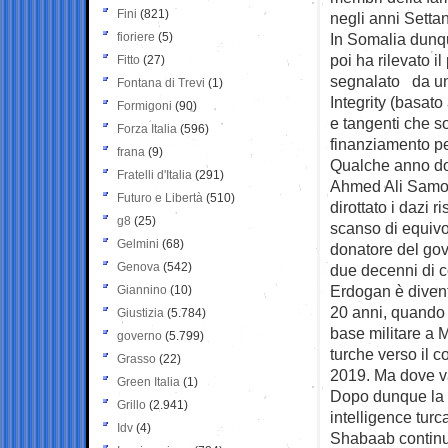
Fini
(821)
negli anni Setta
fioriere
(5)
In Somalia dunqu
poi ha rilevato i
Fitto
(27)
segnalato da un 
Fontana di Trevi
(1)
Integrity (basato
Formigoni
(90)
e tangenti che so
Forza Italia
(596)
finanziamento pe
frana
(9)
Qualche anno dop
Fratelli d'Italia
(291)
Ahmed Ali Samow, 
Futuro e Libertà
(510)
dirottato i dazi r
g8
(25)
scanso di equivo
Gelmini
(68)
donatore del gove
Genova
(542)
due decenni di con
Erdogan è diventa
Giannino
(10)
20 anni, quando 
Giustizia
(5.784)
base militare a 
governo
(5.799)
turche verso il c
Grasso
(22)
2019. Ma dove va
Green Italia
(1)
Dopo dunque la p
Grillo
(2.941)
intelligence tur
Idv
(4)
Shabaab continua