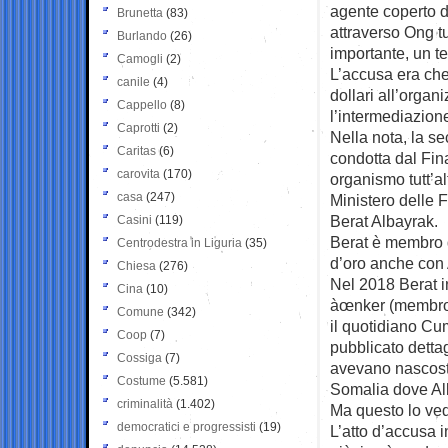
agente coperto de
Brunetta
(83)
attraverso Ong 
Burlando
(26)
importante, un t
Camogli
(2)
L’accusa era che
canile
(4)
dollari all’organ
Cappello
(8)
l’intermediazion
Caprotti
(2)
Nella nota, la s
Caritas
(6)
condotta dal Fin
carovita
(170)
organismo tutt’a
casa
(247)
Ministero delle 
Berat Albayrak.
Casini
(119)
Berat è membro d
Centrodestra in Liguria
(35)
d’oro anche con
Chiesa
(276)
Nel 2018 Berat i
Cina
(10)
àœnker (membro d
Comune
(342)
il quotidiano C
Coop
(7)
pubblicato dettagl
Cossiga
(7)
avevano nascost
Costume
(5.581)
Somalia dove Al
criminalità
(1.402)
Ma questo lo ve
democratici e progressisti
(19)
L’atto d’accusa i