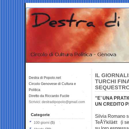
IL GIORNAL
Destra di Popolo.net
TURCHI FIN
Circolo Genovese di Cultura e
SEQUESTRO 
Politica
Diretto da Riccardo Fucile
“E’ UNA PRATI
Scrivici: destradipopolo@gmail.com
UN CREDITO 
Categorie
Silvia Romano se
TeÅŸkilà¢t (i se
100 giorni
(5)
su loro espress