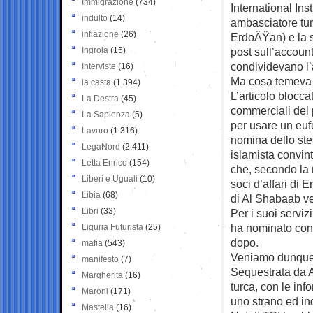
Immigrazione
(734)
International Ins
indulto
(14)
ambasciatore tur
inflazione
(26)
ErdoÄŸan) e la s
Ingroia
(15)
post sull’account
condividevano l’a
Interviste
(16)
Ma cosa temeva 
la casta
(1.394)
L’articolo bloccat
La Destra
(45)
commerciali del 
La Sapienza
(5)
per usare un euf
Lavoro
(1.316)
nomina dello ste
LegaNord
(2.411)
islamista convin
Letta Enrico
(154)
che, secondo la r
Liberi e Uguali
(10)
soci d’affari di 
Libia
(68)
di Al Shabaab ve
Libri
(33)
Per i suoi servi
ha nominato cons
Liguria Futurista
(25)
dopo.
mafia
(543)
Veniamo dunque
manifesto
(7)
Sequestrata da A
Margherita
(16)
turca, con le inf
Maroni
(171)
uno strano ed in
Mastella
(16)