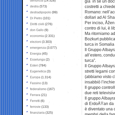
denuncia
(14.528)
già in sè un docu
costretti a chied
destra
(573)
Romano: nell’acc
destradipopolo
(99)
dollari ad Al Sh
Di Pietro
(101)
Per inciso, Åžen
Diritti civili
(276)
contro di lui, è 
don Gallo
(9)
Ma ritorniamo ad
economia
(2.331)
Bozkurt pubblica
elezioni
(3.303)
turca in Somalia
emergenza
(3.077)
Il Gruppo Albayra
Energia
(45)
all’estero, condu
Esselunga
(2)
turca”.
Il Gruppo Albayra
Esteri
(784)
stretti legami co
Eugenetica
(3)
(abbiamo visto 
Europa
(1.314)
insabbiò l’inchi
Fassino
(13)
Il gruppo control
federalismo
(167)
due reti televisi
Ferrara
(21)
Il gruppo Albayra
Ferretti
(6)
di ErdoÄŸan da q
ferrovie
(133)
è diventato una 
finanziaria
(325)
membri della fa