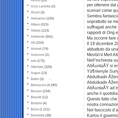
Aborto
(20)
per ottenere dal g
Acca Larentia
(2)
scenari come que
Alcool
(3)
Sembra fantasci
Alemanno
(150)
soprattutto se me
Alfano
(315)
suffragati anche 
Alitalia
(123)
rapporti di Ong e
Ambiente
(341)
Ma occorre fare 
AN
(210)
Il 19 dicembre 2
abbattuto da una 
Animali
(74)
Mevlà¼t Mert AltÄ
Arancioni
(2)
Nell’inchiesta s
arte
(175)
AltÄ±ntaÅŸ si era
Attentato
(329)
Yà¶nleriyle Suriye
Auguri
(13)
Abdulkadir Åžen,
Batini
(3)
Abdulkadir Åžen
Berlusconi
(4.295)
AltÄ±ntaÅŸ ad Is
Bersani
(234)
anche il quotidi
Biasotti
(12)
Questo fatto che
Boldrini
(4)
nostra connazion
Bossi
(1.221)
Nel fascicolo d’
Karlov il govern
Brambilla
(38)