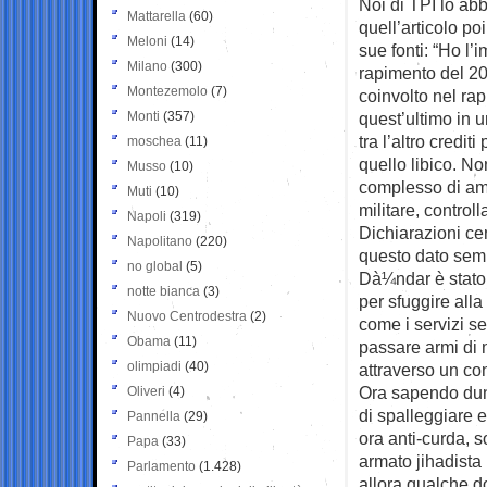
Noi di TPI lo ab
Mattarella
(60)
quell’articolo po
Meloni
(14)
sue fonti: “Ho l’
Milano
(300)
rapimento del 20
Montezemolo
(7)
coinvolto nel rap
Monti
(357)
quest’ultimo in 
tra l’altro credit
moschea
(11)
quello libico. N
Musso
(10)
complesso di am
Muti
(10)
militare, controll
Napoli
(319)
Dichiarazioni ce
Napolitano
(220)
questo dato sempl
no global
(5)
Dà¼ndar è stato
notte bianca
(3)
per sfuggire alla
Nuovo Centrodestra
(2)
come i servizi se
Obama
(11)
passare armi di n
olimpiadi
(40)
attraverso un con
Ora sapendo dunqu
Oliveri
(4)
di spalleggiare e
Pannella
(29)
ora anti-curda, s
Papa
(33)
armato jihadista 
Parlamento
(1.428)
allora qualche d