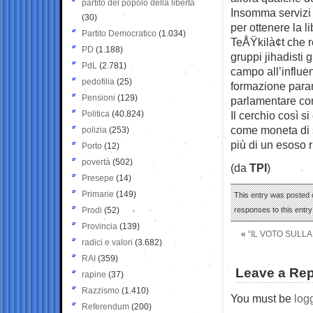
partito del popolo della libertà
Insomma servizi 
(30)
per ottenere la l
Partito Democratico
(1.034)
TeÅŸkilà¢t che r
PD
(1.188)
gruppi jihadisti g
PdL
(2.781)
campo all’influe
pedofilia
(25)
formazione parami
Pensioni
(129)
parlamentare con
Politica
(40.824)
Il cerchio così 
come moneta di s
polizia
(253)
più di un esoso ri
Porto
(12)
povertà
(502)
(da
TPI
)
Presepe
(14)
Primarie
(149)
This entry was posted o
Prodi
(52)
responses to this entr
Provincia
(139)
«
“IL VOTO SULLA
radici e valori
(3.682)
RAI
(359)
Leave a Rep
rapine
(37)
Razzismo
(1.410)
You must be
log
Referendum
(200)