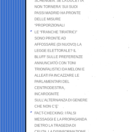
SCHENGEN. SE LA DUCETTA
NON TORNERA’ SUI SUOI
PASSI MADRID HA PRONTE
DELLE MISURE
“PROPORZIONALI
LE “FRANCHE TIRATRICI”
SONO PRONTE AD
AFFOSSARE (DI NUOVO) LA
LEGGE ELETTORALE? IL
BLUFF SULLE PREFERENZE
ANNUNCIATO CON TONI
TRIONFALISTICI DA MELONI E
ALLEATI FA INCAZZARE LE
PARLAMENTARI DEL
CENTRODESTRA,
INCAROGNITE
SULL’ALTERNANZA DI GENERE
CHE NON C’E’
FACT-CHECKING: I FALSI
MESSAGGI E LA PROPAGANDA
DIETRO LA TRAGEDIA DI
CEUTA: LA DISINFORMAZIONE