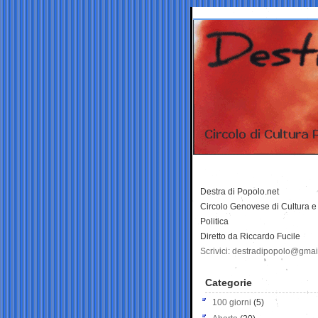
Destra di Popolo.net
Circolo Genovese di Cultura e
Politica
Diretto da Riccardo Fucile
Scrivici: destradipopolo@gma
Categorie
100 giorni
(5)