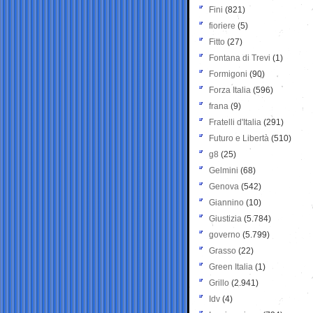
Fini
(821)
fioriere
(5)
Fitto
(27)
Fontana di Trevi
(1)
Formigoni
(90)
Forza Italia
(596)
frana
(9)
Fratelli d'Italia
(291)
Futuro e Libertà
(510)
g8
(25)
Gelmini
(68)
Genova
(542)
Giannino
(10)
Giustizia
(5.784)
governo
(5.799)
Grasso
(22)
Green Italia
(1)
Grillo
(2.941)
Idv
(4)