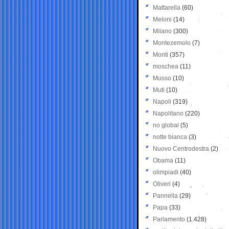
Mattarella
(60)
Meloni
(14)
Milano
(300)
Montezemolo
(7)
Monti
(357)
moschea
(11)
Musso
(10)
Muti
(10)
Napoli
(319)
Napolitano
(220)
no global
(5)
notte bianca
(3)
Nuovo Centrodestra
(2)
Obama
(11)
olimpiadi
(40)
Oliveri
(4)
Pannella
(29)
Papa
(33)
Parlamento
(1.428)