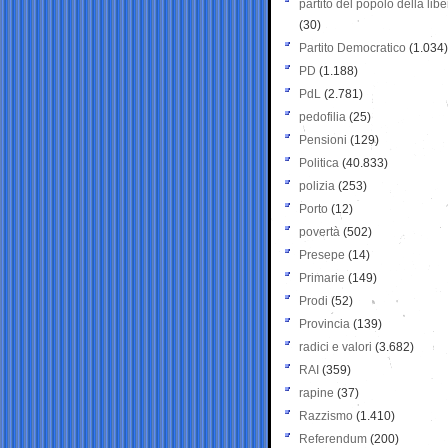
partito del popolo della libe
(30)
Partito Democratico
(1.034)
PD
(1.188)
PdL
(2.781)
pedofilia
(25)
Pensioni
(129)
Politica
(40.833)
polizia
(253)
Porto
(12)
povertà
(502)
Presepe
(14)
Primarie
(149)
Prodi
(52)
Provincia
(139)
radici e valori
(3.682)
RAI
(359)
rapine
(37)
Razzismo
(1.410)
Referendum
(200)