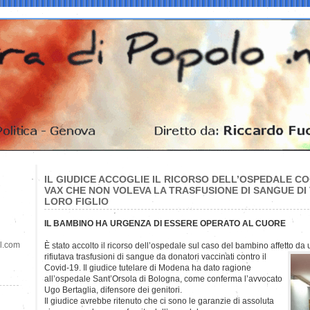
IL GIUDICE ACCOGLIE IL RICORSO DELL’OSPEDALE C
VAX CHE NON VOLEVA LA TRASFUSIONE DI SANGUE DI 
LORO FIGLIO
IL BAMBINO HA URGENZA DI ESSERE OPERATO AL CUORE
il.com
È stato accolto il ricorso dell’ospedale sul caso del bambino affetto da
rifiutava trasfusioni di sangue da donatori vaccinati contro il
Covid-19. Il giudice tutelare di Modena ha dato ragione
all’ospedale Sant’Orsola di Bologna, come conferma l’avvocato
Ugo Bertaglia, difensore dei genitori.
Il giudice avrebbe ritenuto che ci sono le garanzie di assoluta