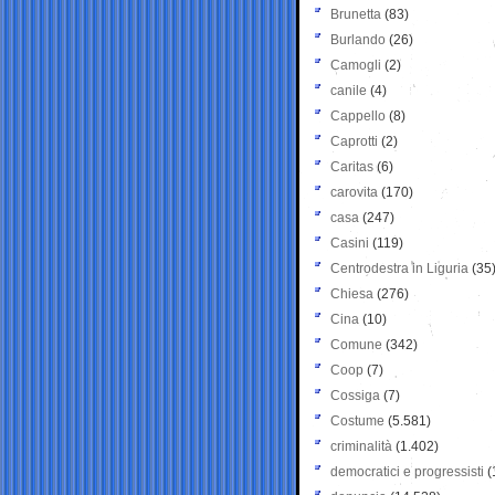
Brunetta
(83)
Burlando
(26)
Camogli
(2)
canile
(4)
Cappello
(8)
Caprotti
(2)
Caritas
(6)
carovita
(170)
casa
(247)
Casini
(119)
Centrodestra in Liguria
(35
Chiesa
(276)
Cina
(10)
Comune
(342)
Coop
(7)
Cossiga
(7)
Costume
(5.581)
criminalità
(1.402)
democratici e progressisti
(