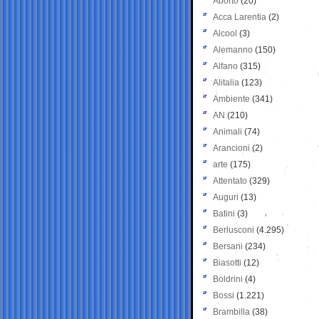
Aborto
(20)
Acca Larentia
(2)
Alcool
(3)
Alemanno
(150)
Alfano
(315)
Alitalia
(123)
Ambiente
(341)
AN
(210)
Animali
(74)
Arancioni
(2)
arte
(175)
Attentato
(329)
Auguri
(13)
Batini
(3)
Berlusconi
(4.295)
Bersani
(234)
Biasotti
(12)
Boldrini
(4)
Bossi
(1.221)
Brambilla
(38)