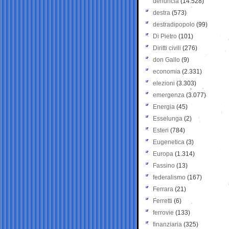
denuncia
(14.528)
destra
(573)
destradipopolo
(99)
Di Pietro
(101)
Diritti civili
(276)
don Gallo
(9)
economia
(2.331)
elezioni
(3.303)
emergenza
(3.077)
Energia
(45)
Esselunga
(2)
Esteri
(784)
Eugenetica
(3)
Europa
(1.314)
Fassino
(13)
federalismo
(167)
Ferrara
(21)
Ferretti
(6)
ferrovie
(133)
finanziaria
(325)