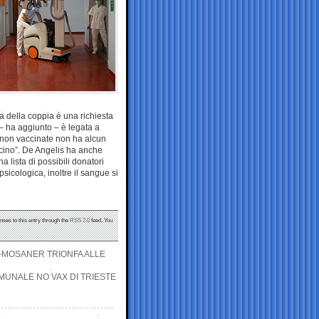
a della coppia è una richiesta
 – ha aggiunto – è legata a
ne non vaccinate non ha alcun
ccino”. De Angelis ha anche
a lista di possibili donatori
sicologica, inoltre il sangue si
nses to this entry through the
RSS 2.0
feed. You
I-MOSANER TRIONFA ALLE
MUNALE NO VAX DI TRIESTE