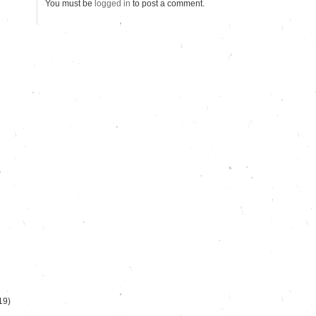
You must be
logged in
to post a comment.
)
19)