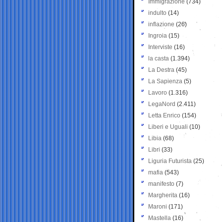
Immigrazione
(734)
indulto
(14)
inflazione
(26)
Ingroia
(15)
Interviste
(16)
la casta
(1.394)
La Destra
(45)
La Sapienza
(5)
Lavoro
(1.316)
LegaNord
(2.411)
Letta Enrico
(154)
Liberi e Uguali
(10)
Libia
(68)
Libri
(33)
Liguria Futurista
(25)
mafia
(543)
manifesto
(7)
Margherita
(16)
Maroni
(171)
Mastella
(16)