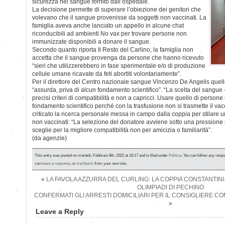
sicurezza nel sangue fornito dall’ospedale.
La decisione permette di superare l’obiezione dei genitori che
volevano che il sangue provenisse da soggetti non vaccinati. La
famiglia aveva anche lanciato un appello in alcune chat
riconducibili ad ambienti No vax per trovare persone non
immunizzate disponibili a donare il sangue.
Secondo quanto riporta Il Resto del Carlino, la famiglia non
accetta che il sangue provenga da persone che hanno ricevuto
“sieri che utilizzerebbero in fase sperimentale e/o di produzione
cellule umane ricavate da feti abortiti volontariamente”.
Per il direttore del Centro nazionale sangue Vincenzo De Angelis quell
“assurda, priva di alcun fondamento scientifico”. “La scelta del sangue
precisi criteri di compatibilità e non a capricci. Usare quello di perso
fondamento scientifico perché con la trasfusione non si trasmette il va
criticato la ricerca personale messa in campo dalla coppia per stilare un
non vaccinati: “La selezione del donatore avviene sotto una pressione p
sceglie per la migliore compatibilità non per amicizia o familiarità”.
(da agenzie)
This entry was posted on martedì, Febbraio 8th, 2022 at 16:17 and is filed under
Politica
. You can follow any respo
can
leave a response
, or
trackback
from your own site.
«
LA FAVOLA AZZURRA DEL CURLING: LA COPPIA CONSTANTIN
OLIMPIADI DI PECHINO
CONFERMATI GLI ARRESTI DOMICILIARI PER IL CONSIGLIERE CO
»
Leave a Reply