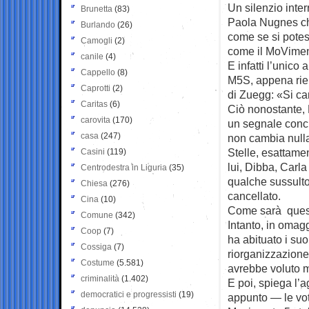
Un silenzio inter
Brunetta
(83)
Paola Nugnes che
Burlando
(26)
come se si potes
Camogli
(2)
come il MoViment
canile
(4)
E infatti l’unico
Cappello
(8)
M5S, appena riem
Caprotti
(2)
di Zuegg: «Si ca
Caritas
(6)
Ciò nonostante, 
carovita
(170)
un segnale concre
casa
(247)
non cambia nulla
Stelle, esattame
Casini
(119)
lui, Dibba, Carla
Centrodestra in Liguria
(35)
qualche sussulto 
Chiesa
(276)
cancellato.
Cina
(10)
Come sarà ques
Comune
(342)
Intanto, in omagg
Coop
(7)
ha abituato i suo
Cossiga
(7)
riorganizzazione
Costume
(5.581)
avrebbe voluto m
criminalità
(1.402)
E poi, spiega l’
democratici e progressisti
(19)
appunto — le vota