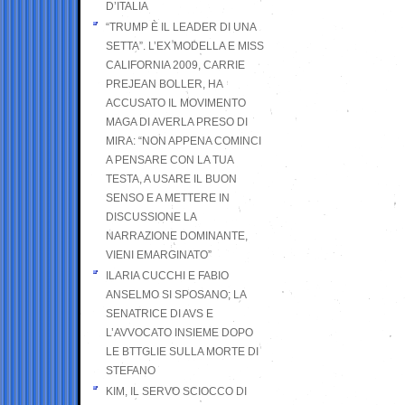
D’ITALIA
“TRUMP È IL LEADER DI UNA
SETTA”. L’EX MODELLA E MISS
CALIFORNIA 2009, CARRIE
PREJEAN BOLLER, HA
ACCUSATO IL MOVIMENTO
MAGA DI AVERLA PRESO DI
MIRA: “NON APPENA COMINCI
A PENSARE CON LA TUA
TESTA, A USARE IL BUON
SENSO E A METTERE IN
DISCUSSIONE LA
NARRAZIONE DOMINANTE,
VIENI EMARGINATO”
ILARIA CUCCHI E FABIO
ANSELMO SI SPOSANO; LA
SENATRICE DI AVS E
L’AVVOCATO INSIEME DOPO
LE BTTGLIE SULLA MORTE DI
STEFANO
KIM, IL SERVO SCIOCCO DI