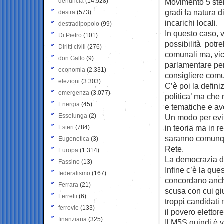
denuncia
(14.528)
Movimento 5 stel
gradi la natura d
destra
(573)
incarichi locali.
destradipopolo
(99)
In questo caso, v
Di Pietro
(101)
possibilità potr
Diritti civili
(276)
comunali ma, vic
don Gallo
(9)
parlamentare per
economia
(2.331)
consigliere com
elezioni
(3.303)
C’è poi la defini
emergenza
(3.077)
politica’ ma che
Energia
(45)
e tematiche e ave
Esselunga
(2)
Un modo per evit
in teoria ma in r
Esteri
(784)
saranno comunque
Eugenetica
(3)
Rete.
Europa
(1.314)
La democrazia di
Fassino
(13)
Infine c’è la que
federalismo
(167)
concordano anche 
Ferrara
(21)
scusa con cui gius
Ferretti
(6)
troppi candidati 
ferrovie
(133)
il povero eletto
finanziaria
(325)
Il M5S quindi è 