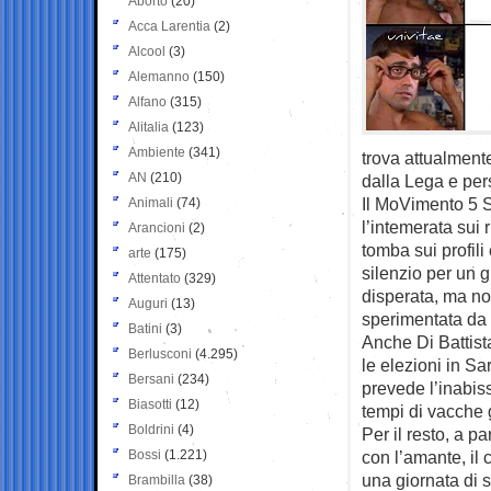
Aborto
(20)
Acca Larentia
(2)
Alcool
(3)
Alemanno
(150)
Alfano
(315)
Alitalia
(123)
Ambiente
(341)
trova attualment
AN
(210)
dalla Lega e per
Il MoVimento 5 S
Animali
(74)
l’intemerata sui r
Arancioni
(2)
tomba sui profili
arte
(175)
silenzio per un 
Attentato
(329)
disperata, ma non
Auguri
(13)
sperimentata da
Batini
(3)
Anche Di Battist
Berlusconi
(4.295)
le elezioni in S
Bersani
(234)
prevede l’inabis
Biasotti
(12)
tempi di vacche 
Boldrini
(4)
Per il resto, a p
Bossi
(1.221)
con l’amante, il 
una giornata di s
Brambilla
(38)