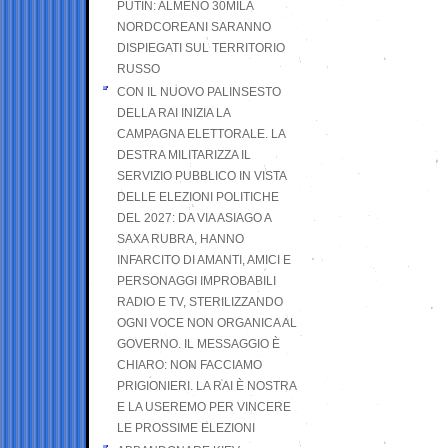
PUTIN: ALMENO 30MILA
NORDCOREANI SARANNO
DISPIEGATI SUL TERRITORIO
RUSSO
CON IL NUOVO PALINSESTO
DELLA RAI INIZIA LA
CAMPAGNA ELETTORALE. LA
DESTRA MILITARIZZA IL
SERVIZIO PUBBLICO IN VISTA
DELLE ELEZIONI POLITICHE
DEL 2027: DA VIA ASIAGO A
SAXA RUBRA, HANNO
INFARCITO DI AMANTI, AMICI E
PERSONAGGI IMPROBABILI
RADIO E TV, STERILIZZANDO
OGNI VOCE NON ORGANICA AL
GOVERNO. IL MESSAGGIO È
CHIARO: NON FACCIAMO
PRIGIONIERI. LA RAI È NOSTRA
E LA USEREMO PER VINCERE
LE PROSSIME ELEZIONI