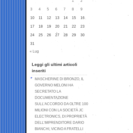
1
2
3
4
5
6
7
8
9
10
11
12
13
14
15
16
17
18
19
20
21
22
23
24
25
26
27
28
29
30
31
« Lug
Leggi gli ultimi articoli
inseriti
MASCHERINE DI BRONZO, IL
GOVERNO MELONI HA
SECRETATO LA
DOCUMENTAZIONE
SULL’ACCORDO DA OLTRE 100
MILIONI CON LA SOCIETÀ JC
ELECTRONICS, DI PROPRIETÀ
DELL’IMPRENDITORE DARIO
BIANCHI, VICINO A FRATELLI