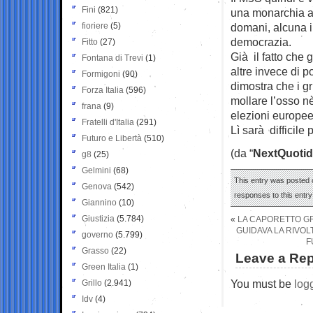
Fini
(821)
una monarchia as
fioriere
(5)
domani, alcuna i
democrazia.
Fitto
(27)
Già il fatto che 
Fontana di Trevi
(1)
altre invece di p
Formigoni
(90)
dimostra che i g
Forza Italia
(596)
mollare l’osso nè
frana
(9)
elezioni europee
Fratelli d'Italia
(291)
Lì sarà difficile
Futuro e Libertà
(510)
(da “
NextQuotid
g8
(25)
Gelmini
(68)
This entry was posted o
Genova
(542)
responses to this entr
Giannino
(10)
Giustizia
(5.784)
«
LA CAPORETTO GR
GUIDAVA LA RIVOL
governo
(5.799)
F
Grasso
(22)
Leave a Rep
Green Italia
(1)
You must be
log
Grillo
(2.941)
Idv
(4)