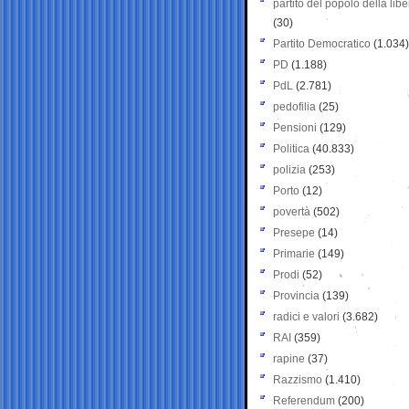
partito del popolo della libe
(30)
Partito Democratico
(1.034)
PD
(1.188)
PdL
(2.781)
pedofilia
(25)
Pensioni
(129)
Politica
(40.833)
polizia
(253)
Porto
(12)
povertà
(502)
Presepe
(14)
Primarie
(149)
Prodi
(52)
Provincia
(139)
radici e valori
(3.682)
RAI
(359)
rapine
(37)
Razzismo
(1.410)
Referendum
(200)