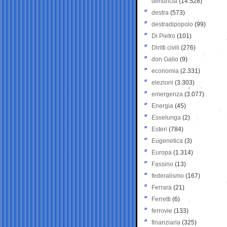
denuncia
(14.528)
destra
(573)
destradipopolo
(99)
Di Pietro
(101)
Diritti civili
(276)
don Gallo
(9)
economia
(2.331)
elezioni
(3.303)
emergenza
(3.077)
Energia
(45)
Esselunga
(2)
Esteri
(784)
Eugenetica
(3)
Europa
(1.314)
Fassino
(13)
federalismo
(167)
Ferrara
(21)
Ferretti
(6)
ferrovie
(133)
finanziaria
(325)