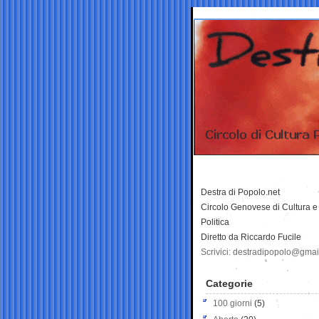
Destra di Popolo.net
Circolo Genovese di Cultura e
Politica
Diretto da Riccardo Fucile
Scrivici: destradipopolo@gma
Categorie
100 giorni
(5)