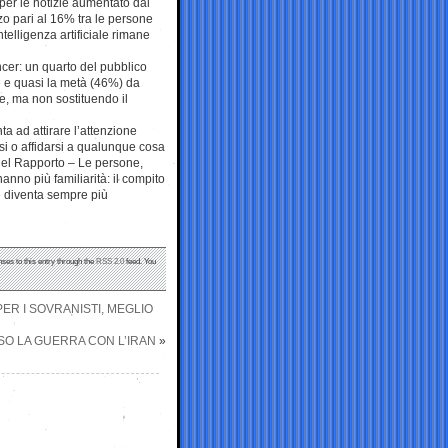
er le notizie aumentato dal
zzo pari al 16% tra le persone
ntelligenza artificiale rimane
uencer: un quarto del pubblico
ne e quasi la metà (46%) da
e, ma non sostituendo il
a ad attirare l’attenzione
i o affidarsi a qualunque cosa
 del Rapporto – Le persone,
nno più familiarità: il compito
ne diventa sempre più
nses to this entry through the
RSS 2.0
feed. You
PER I SOVRANISTI, MEGLIO
RSO LA GUERRA CON L’IRAN
»