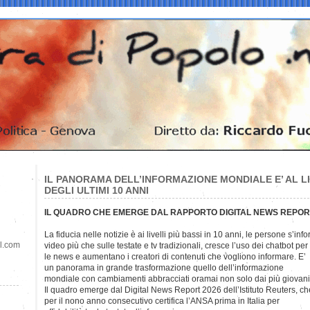
IL PANORAMA DELL’INFORMAZIONE MONDIALE E’ AL LI
DEGLI ULTIMI 10 ANNI
IL QUADRO CHE EMERGE DAL RAPPORTO DIGITAL NEWS REPO
La fiducia nelle notizie è ai livelli più bassi in 10 anni, le persone s’in
il.com
video più che sulle testate e tv tradizionali, cresce l’uso dei chatbot per
le news e aumentano i creatori di contenuti che vogliono informare. E’
un panorama in grande trasformazione quello dell’informazione
mondiale con cambiamenti abbracciati oramai non solo dai più giovani
Il quadro emerge dal Digital News Report 2026 dell’Istituto Reuters, ch
per il nono anno consecutivo certifica l’ANSA prima in Italia per