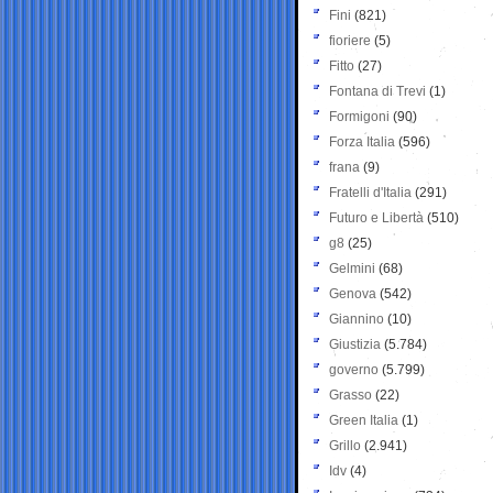
Fini
(821)
fioriere
(5)
Fitto
(27)
Fontana di Trevi
(1)
Formigoni
(90)
Forza Italia
(596)
frana
(9)
Fratelli d'Italia
(291)
Futuro e Libertà
(510)
g8
(25)
Gelmini
(68)
Genova
(542)
Giannino
(10)
Giustizia
(5.784)
governo
(5.799)
Grasso
(22)
Green Italia
(1)
Grillo
(2.941)
Idv
(4)