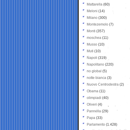
Mattarella
(60)
Meloni
(14)
Milano
(300)
Montezemolo
(7)
Monti
(357)
moschea
(11)
Musso
(10)
Muti
(10)
Napoli
(319)
Napolitano
(220)
no global
(5)
notte bianca
(3)
Nuovo Centrodestra
(2)
Obama
(11)
olimpiadi
(40)
Oliveri
(4)
Pannella
(29)
Papa
(33)
Parlamento
(1.428)