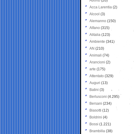
Aborto
(20)
Acca Larentia
(2)
Alcool
(3)
Alemanno
(150)
Alfano
(315)
Alitalia
(123)
Ambiente
(341)
AN
(210)
Animali
(74)
Arancioni
(2)
arte
(175)
Attentato
(329)
Auguri
(13)
Batini
(3)
Berlusconi
(4.295)
Bersani
(234)
Biasotti
(12)
Boldrini
(4)
Bossi
(1.221)
Brambilla
(38)