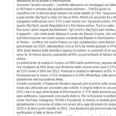
affidabilità tra le testate d’informazione.
Secondo l’analisi annuale – condotta attraverso un sondaggio sui lettor
in 48 Paesi e arrivata alla quindicesima edizione – l’ANSA guida la
classifica con la fiducia degli italiani che resta stabile al 74%. Seguono
a pari merito SkyTg24 e Sole 24 Ore al 64%. ANSA.it è secondo tra i si
navigatori settimanali con il 17% a pari merito con Tgcom24 online. P
quarto SkyTg24, quinti Repubblica.it e Rai News online. Tra tv e radio, i
Rai sono i primi seguiti da Mediaset, TgCom24 e SkyTg24 pari merito
Il rapporto – che nella parte italiana è curato da Alessio Cornia, che c
sull’informazione nel nostro paese condotta dal Master in Giornalismo ‘
di Torino – certifica nel nostro Paese un calo complessivo nella fiducia n
percentuali sul 2025, attestandosi così al 32% (la media globale è 37%). 
36% degli italiani evita talvolta o spesso le notizie, in aumento di tre pu
anno fa. Si riduce ancora, passando all’8%, la percentuale di italiani 
online.
La prima fonte di notizie è l’online col 69% delle preferenze, seguita da
che risalgono al 45% dopo una flessione dello scorso anno (era il 27% 
all’11% contro il 59% del 2013. Podcast e chatbot si attestano al 6%. Il 
Facebook per le news, il 31% Instagram e il 29% WhatsApp, tutte percen
piattaforme dell’ecosistema Meta.
A livello mondiale, il Rapporto Reuters segnala per la prima volta socia
modo più utilizzato per accedere alle notizie: il singolo lettore le usa per 
51% i siti e le app delle testate d’informazione. Il 77% delle persone gu
ogni settimana, superando così quelli delle tv. Per la fruizione si prefer
come YouTube, Instagram, TikTok e Facebook. In media, le testate gior
globalmente il consumo di video sui propri siti e app diminuire di cinque
2025 e di dieci punti rispetto al 2021. Una tendenza più pronunciata tra 
verificando in tutte le fasce d’età.