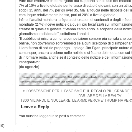
Altre due evidenze che emergono dal Rapporto sono l’uso dei chatbot p
7% al 10% a livello globale per le fasce di età più giovani, con un utili
sotto i 35 anni, del 7% per gli over 35. Ma la fiducia nelle risposte dell’i
comunque relativamente bassa, pari al 20% a livello globale.
Infine, l’analisi monitora la figura dei creatori di contenuti e degli infl
mondiale (27%) riceve notizie da quelli più focalizzati sull’informazio
creator di qualsiasi genere. “Stanno cambiando la scoperta della notizi
giornalismo tradizionale”, sottolinea l’analisi.
“Il pubblico si misura con una competizione sempre più serrata che punt
online, non dovremmo sorprenderci se alcuni scelgono di disimpegnars
il loro flusso di notizie proponga – spiega Jim Egan, principale autore
comunque, ancora credono nelle notizie e si fidano dei media con cui ha
di informare resta, anche se il contesto delle notizie e dell’informazio
impegnativo”.
(da agenzie)
)
This entry was posted on martedì, Giugno 16th, 2026 at 20:01 and is filed under
Politica
. You can follow any respo
can
leave a response
, or
trackback
from your own site.
«
L’OSSESSIONE PER IL FASCISMO E’ IL REGALO PIU’ GRANDE 
PARLARE DELLA REALTA’
I 300 MILIARDI, IL NUCLEARE, LE ARMI: PERCHE’ TRUMP HA PE
Leave a Reply
You must be
logged in
to post a comment.
19)