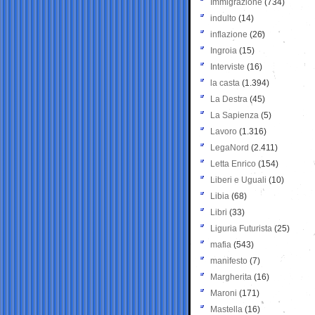
Immigrazione
(734)
indulto
(14)
inflazione
(26)
Ingroia
(15)
Interviste
(16)
la casta
(1.394)
La Destra
(45)
La Sapienza
(5)
Lavoro
(1.316)
LegaNord
(2.411)
Letta Enrico
(154)
Liberi e Uguali
(10)
Libia
(68)
Libri
(33)
Liguria Futurista
(25)
mafia
(543)
manifesto
(7)
Margherita
(16)
Maroni
(171)
Mastella
(16)