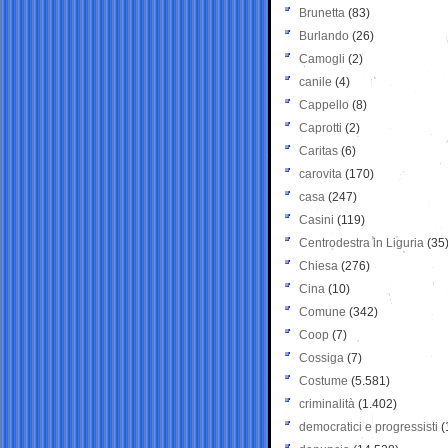
Brunetta
(83)
Burlando
(26)
Camogli
(2)
canile
(4)
Cappello
(8)
Caprotti
(2)
Caritas
(6)
carovita
(170)
casa
(247)
Casini
(119)
Centrodestra in Liguria
(35
Chiesa
(276)
Cina
(10)
Comune
(342)
Coop
(7)
Cossiga
(7)
Costume
(5.581)
criminalità
(1.402)
democratici e progressisti
(