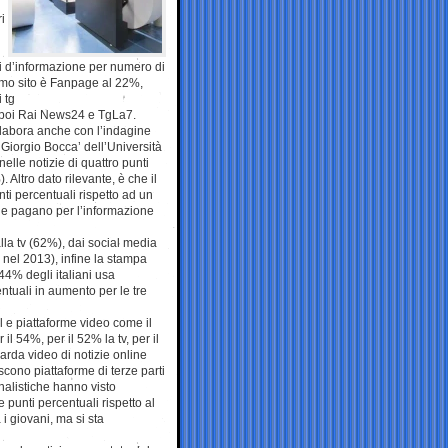
i
ti d’informazione per numero di
rimo sito è Fanpage al 22%,
 tg
, poi Rai News24 e TgLa7.
ollabora anche con l’indagine
Giorgio Bocca’ dell’Università
elle notizie di quattro punti
Altro dato rilevante, è che il
nti percentuali rispetto ad un
che pagano per l’informazione
lla tv (62%), dai social media
nel 2013), infine la stampa
44% degli italiani usa
tuali in aumento per le tre
l e piattaforme video come il
il 54%, per il 52% la tv, per il
arda video di notizie online
iscono piattaforme di terze parti
nalistiche hanno visto
 punti percentuali rispetto al
i giovani, ma si sta