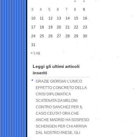
1
2
3
4
5
6
7
8
9
10
11
12
13
14
15
16
17
18
19
20
21
22
23
24
25
26
27
28
29
30
31
« Lug
Leggi gli ultimi articoli
inseriti
GRAZIE GIORGIA! L’UNICO
EFFETTO CONCRETO DELLA
CRISI DIPLOMATICA
SCATENATA DA MELONI
CONTRO SANCHEZ PER IL
CASO CEUTA? ORA CHE
ANCHE MADRID HA SOSPESO
SCHENGEN PER CHI ARRIVA
DAL NOSTRO PAESE, GLI