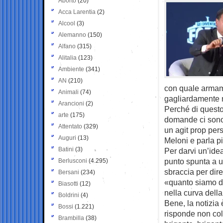
Aborto
(20)
Acca Larentia
(2)
Alcool
(3)
Alemanno
(150)
Alfano
(315)
Alitalia
(123)
Ambiente
(341)
AN
(210)
con quale armame
Animali
(74)
gagliardamente n
Arancioni
(2)
Perché di questo 
arte
(175)
domande ci sono
Attentato
(329)
un agit prop pers
Auguri
(13)
Meloni e parla pi
Batini
(3)
Per darvi un’idea
punto spunta a un
Berlusconi
(4.295)
sbraccia per dir
Bersani
(234)
«quanto siamo d
Biasotti
(12)
nella curva della
Boldrini
(4)
Bene, la notizia 
Bossi
(1.221)
risponde non col 
Brambilla
(38)