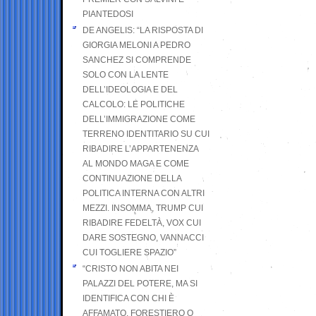
PIANTEDOSI
DE ANGELIS: “LA RISPOSTA DI
GIORGIA MELONI A PEDRO
SANCHEZ SI COMPRENDE
SOLO CON LA LENTE
DELL’IDEOLOGIA E DEL
CALCOLO: LE POLITICHE
DELL’IMMIGRAZIONE COME
TERRENO IDENTITARIO SU CUI
RIBADIRE L’APPARTENENZA
AL MONDO MAGA E COME
CONTINUAZIONE DELLA
POLITICA INTERNA CON ALTRI
MEZZI. INSOMMA, TRUMP CUI
RIBADIRE FEDELTÀ, VOX CUI
DARE SOSTEGNO, VANNACCI
CUI TOGLIERE SPAZIO”
“CRISTO NON ABITA NEI
PALAZZI DEL POTERE, MA SI
IDENTIFICA CON CHI È
AFFAMATO, FORESTIERO O