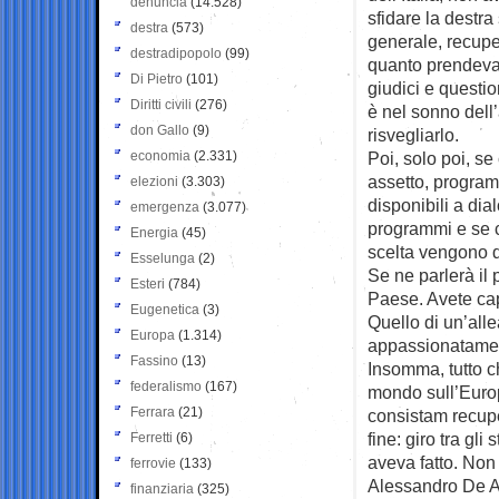
denuncia
(14.528)
sfidare la destra
destra
(573)
generale, recupe
destradipopolo
(99)
quanto prendeva 
Di Pietro
(101)
giudici e questi
Diritti civili
(276)
è nel sonno dell
don Gallo
(9)
risvegliarlo.
economia
(2.331)
Poi, solo poi, se
assetto, program
elezioni
(3.303)
disponibili a dia
emergenza
(3.077)
programmi e se ci
Energia
(45)
scelta vengono 
Esselunga
(2)
Se ne parlerà il
Esteri
(784)
Paese. Avete cap
Eugenetica
(3)
Quello di un’alle
Europa
(1.314)
appassionatame
Fassino
(13)
Insomma, tutto ch
federalismo
(167)
mondo sull’Europ
Ferrara
(21)
consistam recupe
fine: giro tra gli
Ferretti
(6)
aveva fatto. Non
ferrovie
(133)
Alessandro De A
finanziaria
(325)