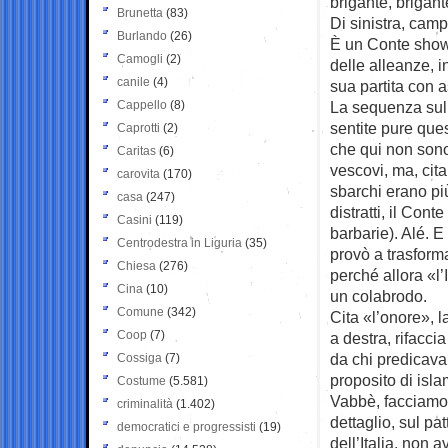
brigante, brigan
Brunetta
(83)
Di sinistra, camp
Burlando
(26)
È un Conte show,
Camogli
(2)
delle alleanze, i
canile
(4)
sua partita con a
Cappello
(8)
La sequenza sull’
sentite pure que
Caprotti
(2)
che qui non sono 
Caritas
(6)
vescovi, ma, cita
carovita
(170)
sbarchi erano pi
casa
(247)
distratti, il Cont
Casini
(119)
barbarie). Alé. E
Centrodestra in Liguria
(35)
provò a trasforma
Chiesa
(276)
perché allora «l’
Cina
(10)
un colabrodo.
Comune
(342)
Cita «l’onore», l
Coop
(7)
a destra, rifaccia
da chi predicava
Cossiga
(7)
proposito di isla
Costume
(5.581)
Vabbè, facciamola
criminalità
(1.402)
dettaglio, sul pa
democratici e progressisti
(19)
dell’Italia, non 