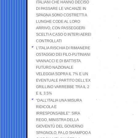
ITALIANI CHE HANNO DECISO
DI PASSARE LE VACANZE IN
SPAGNA SONO COSTRETTI A
LUNGHE CODE AL LORO
ARRIVO, CON PASSEGGERI
SCELTI A CASO O INTERI AEREI
CONTROLLATI
L’ITALIA RISCHIA DI RIMANERE
OSTAGGIO DEI FILO-PUTINIANI
VANNACCI E DI BATTISTA.
FUTURO NAZIONALE
VELEGGIA SOPRA IL 7% E UN
EVENTUALE PARTITO DELL’EX
GRILLINO VARREBBE TRA IL 2
E IL 3.5%
“DALL’ITALIA UNA MISURA
RIDICOLA E
IRRESPONSABILE”: SIRA
REGO, MINISTRA DELLA
GIOVENTÙ DEL GOVERNO
SPAGNOLO, FA LO SHAMPOO A