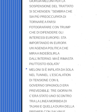
GIORGIA MELONI PER LA
SOSPENSIONE DEL TRATTATO
SI SCHENGEN: “SEMBRA CHE
SIA PIÙ PREOCCUPATA DI
TORNARE A FARSI
FOTOGRAFARE CON TRUMP
CHE DI DIFENDERE GLI
INTERESSI EUROPEI. STA
IMPORTANDO IN EUROPA
UN’AGENDA POLITICA CHE
MIRA A INDEBOLIRLA
DALL’INTERNO. MA È RIMASTA
PIUTTOSTO ISOLATA”
MELONI SI È INFILATA DA SOLA
NEL TUNNEL. L’ESCALATION
DI TENSIONE CON IL
GOVERNO SPAGNOLO ERA
PREVEDIBILE: TRE GIORNI FA
C’ERA STATO UNO SCONTRO
TRA LA LINEA MORBIDA DI
TAJANI E QUELLA DURA DELLA
PREMIER CON SALVINI E