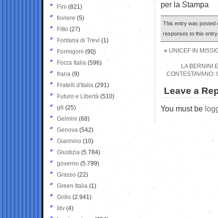
per la Stampa
Fini
(821)
fioriere
(5)
This entry was posted 
Fitto
(27)
responses to this entr
Fontana di Trevi
(1)
«
UNICEF IN MISSI
Formigoni
(90)
Forza Italia
(596)
LA BERNINI 
frana
(9)
CONTESTAVANO: G
Fratelli d'Italia
(291)
Leave a Rep
Futuro e Libertà
(510)
g8
(25)
You must be
log
Gelmini
(68)
Genova
(542)
Giannino
(10)
Giustizia
(5.784)
governo
(5.799)
Grasso
(22)
Green Italia
(1)
Grillo
(2.941)
Idv
(4)