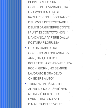
BEPPE GRILLO A UN
CONFRONTO. VANNACCI HA
UNA VOGLIA MATTA DI
PARLARE CON IL FONDATORE
DEL M5S E INTERCETTARE I
DELUSI DA GIUSEPPE CONTE.
I PUNTI DI CONTATTO NON
MANCANO, A PARTIRE DALLA
POSTURA FILORUSSA
L’ITALIA TRADITA DAL
GOVERNO MELONI. ANNA , 72
ANNI; “TRA AFFITTO E
BOLLETTE LA PENSIONE DURA
POCHI GIORNI, HO SEMPRE
LAVORATO E ORA DEVO
CHIEDERE AIUTO”
TRUMP NON DÀ MISSILI
ALL’UCRAINA PERCHÉ NON
NE HA PIÙ PER SÉ : LA
FORNITURA DI RAZZI È
DIMINUITA DI TRE VOLTE