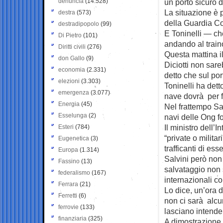
denuncia
(14.528)
un porto sicuro d
La situazione è 
destra
(573)
della Guardia Cos
destradipopolo
(99)
E Toninelli — ch
Di Pietro
(101)
andando al train
Diritti civili
(276)
Questa mattina i
don Gallo
(9)
Diciotti non sare
economia
(2.331)
detto che sul po
elezioni
(3.303)
Toninelli ha dett
emergenza
(3.077)
nave dovrà per fo
Energia
(45)
Nel frattempo Sa
Esselunga
(2)
navi delle Ong fo
Il ministro dell’
Esteri
(784)
“private o milit
Eugenetica
(3)
trafficanti di es
Europa
(1.314)
Salvini però non 
Fassino
(13)
salvataggio non 
federalismo
(167)
internazionali c
Ferrara
(21)
Lo dice, un’ora d
Ferretti
(6)
non ci sarà alcun
ferrovie
(133)
lasciano intender
finanziaria
(325)
A dimostrazione 