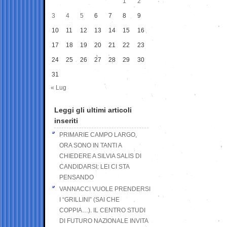
1
2
3
4
5
6
7
8
9
10
11
12
13
14
15
16
17
18
19
20
21
22
23
24
25
26
27
28
29
30
31
« Lug
Leggi gli ultimi articoli
inseriti
PRIMARIE CAMPO LARGO,
ORA SONO IN TANTI A
CHIEDERE A SILVIA SALIS DI
CANDIDARSI: LEI CI STA
PENSANDO
VANNACCI VUOLE PRENDERSI
I “GRILLINI” (SAI CHE
COPPIA…). IL CENTRO STUDI
DI FUTURO NAZIONALE INVITA