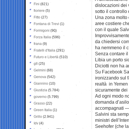
Fini
(821)
dislocazioni dei v
fioriere
(5)
sotto il controll
Una zona molto e
Fitto
(27)
aree costiere che
Fontana di Trevi
(1)
con il quale Salv
Formigoni
(90)
Improvvisamente i
Forza Italia
(596)
da chiedersi com
frana
(9)
ha nemmeno il cont
Fratelli d'Italia
(291)
Senza contare il
Futuro e Libertà
(510)
Libia un porto si
g8
(25)
Diciotti non ha a
Gelmini
(68)
Su Facebook Salv
Genova
(542)
ironizzando sul f
realtà in Yemen 
Giannino
(10)
sicuramente dei 
Giustizia
(5.784)
Ad ogni modo no
governo
(5.799)
domanda d’asilo 
Grasso
(22)
accompagnati — a
Green Italia
(1)
Salvini sta semp
Grillo
(2.941)
ministri dell’Int
Idv
(4)
Seehofer (che la 