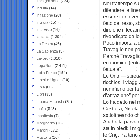
Immigrazione
(734)
Nel frattempo su
indulto
(14)
difendere la lin
inflazione
(26)
essere connivent
Ingroia
(15)
fatto del resto, s
dire che il legam
Interviste
(16)
rivendicato dalle
la casta
(1.394)
Poco importa a q
La Destra
(45)
Travaglio non por
La Sapienza
(5)
Perchè Travaglio
Lavoro
(1.316)
economico (entram
LegaNord
(2.411)
fattuale”.
Letta Enrico
(154)
Le Ong — spiega
Liberi e Uguali
(10)
rischiosi i viaggi
Libia
(68)
nemmeno per la G
Libri
(33)
d’attrazione” per
Lo ha detto nel 
Liguria Futurista
(25)
Costiera, Nicola
mafia
(543)
sottolineando ch
manifesto
(7)
Anche la parvenz
Margherita
(16)
sta in piedi: i 
Maroni
(171)
le Ong. Partono 
Mastella
(16)