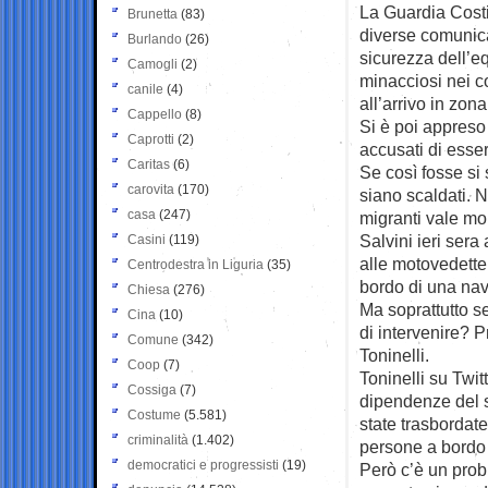
La Guardia Costi
Brunetta
(83)
diverse comunica
Burlando
(26)
sicurezza dell’e
Camogli
(2)
minacciosi nei co
canile
(4)
all’arrivo in zon
Cappello
(8)
Si è poi appres
Caprotti
(2)
accusati di esser
Caritas
(6)
Se così fosse si
carovita
(170)
siano scaldati. 
casa
(247)
migranti vale mo
Salvini ieri ser
Casini
(119)
alle motovedette
Centrodestra in Liguria
(35)
bordo di una nav
Chiesa
(276)
Ma soprattutto se
Cina
(10)
di intervenire? 
Comune
(342)
Toninelli.
Coop
(7)
Toninelli su Twit
Cossiga
(7)
dipendenze del s
Costume
(5.581)
state trasbordate
criminalità
(1.402)
persone a bordo
democratici e progressisti
(19)
Però c’è un prob