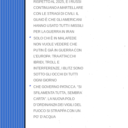
RISPETTO AL 2025, E I RUSSI
CONTINUANO A MARTELLARE
CON LE STRAGI DI CIVILI. IL
GUAIO È CHE GLI AMERICANI
HANNO USATO TUTTI I MISSILI
PER LA GUERRA IN IRAN
SOLO CHI È IN MALAFEDE
NON VUOLE VEDERE CHE
PUTIN È GIÀ IN GUERRA CON
L’EUROPA: TRA ATTACCHI
IBRIDI, TROLL E
INTERFERENZE, I BLITZ SONO
SOTTO GLI OCCHI DI TUTTI
OGNI GIORNO
CHE GOVERNO PATACCA. “SI
SFILAMENTA TUTTA, SEMBRA
CARTA”. LA NUOVA POLO
D’ORDINANZA DEI VIGILI DEL
FUOCO SI STRAPPA CON UN
PO’ D’ACQUA