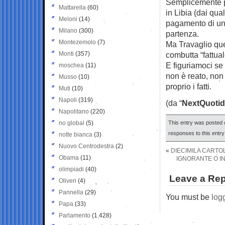
Semplicemente pe
Mattarella
(60)
in Libia (dai qual
Meloni
(14)
pagamento di una
Milano
(300)
partenza.
Montezemolo
(7)
Ma Travaglio que
Monti
(357)
combutta “fattual
E figuriamoci se
moschea
(11)
non è reato, non
Musso
(10)
proprio i fatti.
Muti
(10)
Napoli
(319)
(da “
NextQuotid
Napolitano
(220)
no global
(5)
This entry was posted o
responses to this entr
notte bianca
(3)
Nuovo Centrodestra
(2)
«
DIECIMILA CARTOL
Obama
(11)
IGNORANTE O IN
olimpiadi
(40)
Leave a Rep
Oliveri
(4)
Pannella
(29)
You must be
log
Papa
(33)
Parlamento
(1.428)