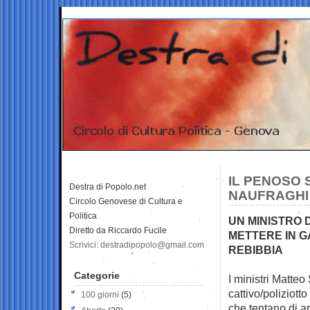
IL PENOSO 
Destra di Popolo.net
NAUFRAGHI
Circolo Genovese di Cultura e
Politica
UN MINISTRO 
Diretto da Riccardo Fucile
METTERE IN G
Scrivici: destradipopolo@gmail.com
REBIBBIA
Categorie
I ministri Matteo
cattivo/poliziotto
100 giorni
(5)
che tentano di arr