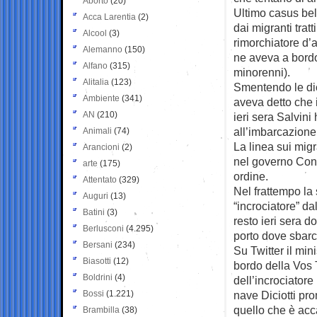
Aborto
(20)
Ultimo casus bell
Acca Larentia
(2)
dai migranti trat
Alcool
(3)
rimorchiatore d’a
Alemanno
(150)
ne aveva a bordo
Alfano
(315)
minorenni).
Alitalia
(123)
Smentendo le dic
Ambiente
(341)
aveva detto che 
AN
(210)
ieri sera Salvini
all’imbarcazione
Animali
(74)
La linea sui migra
Arancioni
(2)
nel governo Cont
arte
(175)
ordine.
Attentato
(329)
Nel frattempo la
Auguri
(13)
“incrociatore” da
Batini
(3)
resto ieri sera d
Berlusconi
(4.295)
porto dove sbarca
Bersani
(234)
Su Twitter il min
Biasotti
(12)
bordo della Vos 
Boldrini
(4)
dell’incrociatore
Bossi
(1.221)
nave Diciotti pr
quello che è acc
Brambilla
(38)