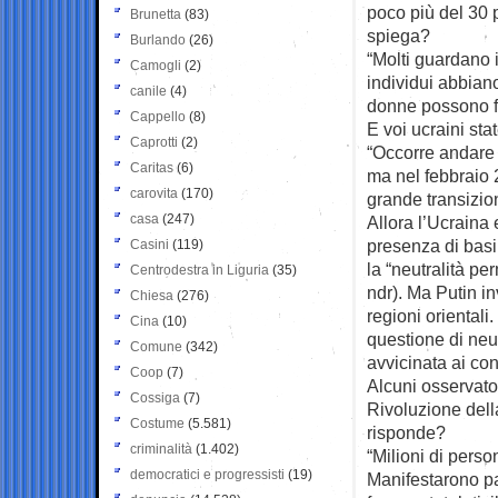
poco più del 30 
Brunetta
(83)
spiega?
Burlando
(26)
“Molti guardano i
Camogli
(2)
individui abbiano
canile
(4)
donne possono fa
Cappello
(8)
E voi ucraini sta
Caprotti
(2)
“Occorre andare a
Caritas
(6)
ma nel febbraio 
carovita
(170)
grande transizio
casa
(247)
Allora l’Ucraina 
presenza di basi 
Casini
(119)
la “neutralità pe
Centrodestra in Liguria
(35)
ndr). Ma Putin i
Chiesa
(276)
regioni orientali
Cina
(10)
questione di neut
Comune
(342)
avvicinata ai conf
Coop
(7)
Alcuni osservato
Cossiga
(7)
Rivoluzione della
Costume
(5.581)
risponde?
criminalità
(1.402)
“Milioni di perso
democratici e progressisti
(19)
Manifestarono pac