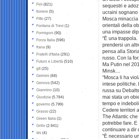
Fini
(821)
sequestri e adoz
fioriere
(5)
ucraini sognano 
Mosca minaccia di 
Fitto
(27)
orientali della o
Fontana di Trevi
(1)
una impasse dipl
Formigoni
(90)
“È una trappola.
Forza Italia
(596)
prendersi un altro
frana
(9)
pensa alla Storia
Fratelli d'Italia
(291)
russo. Con la for
Futuro e Libertà
(510)
Ma Putin nel 2014
g8
(25)
Minsk…
Gelmini
(68)
“Mosca li ha viol
Genova
(542)
intese politiche.
russa su Debaltse
Giannino
(10)
mai stata un obi
Giustizia
(5.784)
tempo e indeboli
governo
(5.799)
Cedere territori
Grasso
(22)
The Atlantic che
Green Italia
(1)
potrebbe fare. E
Grillo
(2.941)
continuare a dir 
Idv
(4)
“È necessario un