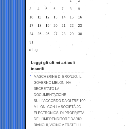
1
2
3
4
5
6
7
8
9
10
11
12
13
14
15
16
17
18
19
20
21
22
23
24
25
26
27
28
29
30
31
« Lug
Leggi gli ultimi articoli
inseriti
MASCHERINE DI BRONZO, IL
GOVERNO MELONI HA
SECRETATO LA
DOCUMENTAZIONE
SULL’ACCORDO DA OLTRE 100
MILIONI CON LA SOCIETÀ JC
ELECTRONICS, DI PROPRIETÀ
DELL’IMPRENDITORE DARIO
BIANCHI, VICINO A FRATELLI