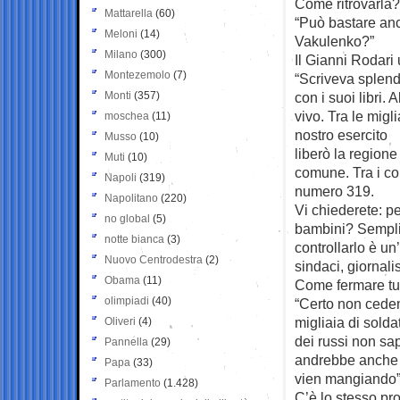
Come ritrovarla?
Mattarella
(60)
“Può bastare anc
Meloni
(14)
Vakulenko?”
Milano
(300)
Il Gianni Rodari
Montezemolo
(7)
“Scriveva splend
Monti
(357)
con i suoi libri. 
vivo. Tra le migl
moschea
(11)
nostro esercito
Musso
(10)
liberò la regione
Muti
(10)
comune. Tra i cor
Napoli
(319)
numero 319.
Napolitano
(220)
Vi chiederete: pe
no global
(5)
bambini? Semplic
notte bianca
(3)
controllarlo è un’
Nuovo Centrodestra
(2)
sindaci, giornalis
Obama
(11)
Come fermare tu
olimpiadi
(40)
“Certo non ceden
migliaia di solda
Oliveri
(4)
dei russi non sa
Pannella
(29)
andrebbe anche o
Papa
(33)
vien mangiando”
Parlamento
(1.428)
C’è lo stesso pr