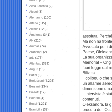
Aborto
(20)
Acca Larentia
(2)
Alcool
(3)
Alemanno
(150)
Alfano
(315)
Alitalia
(123)
Ambiente
(341)
assoluta. Perché 
AN
(210)
Ma non ha frontie
Avvocato per i di
Animali
(74)
Paese, Oleksandra
Arancioni
(2)
La sua organizza
arte
(175)
Memorial – Ong r
Attentato
(329)
fuori legge dal r
Auguri
(13)
Biliatski.
Batini
(3)
Il colloquio che 
Berlusconi
(4.295)
un allarme aereo 
Bersani
(234)
dimensione umana
Biasotti
(12)
L’intervista è st
Boldrini
(4)
contenuti.
Bossi
(1.221)
Oleksandra, la g
procura dell’Occi
Brambilla
(38)