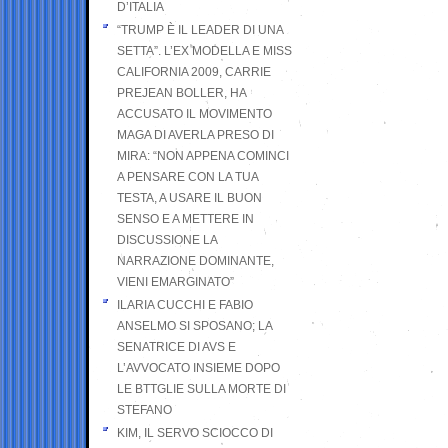
D’ITALIA
“TRUMP È IL LEADER DI UNA
SETTA”. L’EX MODELLA E MISS
CALIFORNIA 2009, CARRIE
PREJEAN BOLLER, HA
ACCUSATO IL MOVIMENTO
MAGA DI AVERLA PRESO DI
MIRA: “NON APPENA COMINCI
A PENSARE CON LA TUA
TESTA, A USARE IL BUON
SENSO E A METTERE IN
DISCUSSIONE LA
NARRAZIONE DOMINANTE,
VIENI EMARGINATO”
ILARIA CUCCHI E FABIO
ANSELMO SI SPOSANO; LA
SENATRICE DI AVS E
L’AVVOCATO INSIEME DOPO
LE BTTGLIE SULLA MORTE DI
STEFANO
KIM, IL SERVO SCIOCCO DI