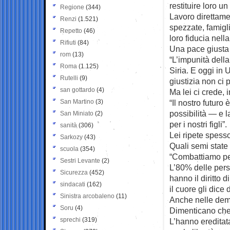
restituire loro 
Regione
(344)
Lavoro direttame
Renzi
(1.521)
spezzate, famigl
Repetto
(46)
loro fiducia nella
Rifiuti
(84)
Una pace giusta 
rom
(13)
“L’impunità dell
Roma
(1.125)
Siria. E oggi in
Rutelli
(9)
giustizia non ci
san gottardo
(4)
Ma lei ci crede,
San Martino
(3)
“Il nostro futur
possibilità — e l
San Miniato
(2)
per i nostri figli”.
sanità
(306)
Lei ripete spess
Sarkozy
(43)
Quali semi state
scuola
(354)
“Combattiamo per
Sestri Levante
(2)
L’80% delle pers
Sicurezza
(452)
hanno il diritto 
sindacati
(162)
il cuore gli dice 
Sinistra arcobaleno
(11)
Anche nelle democ
Soru
(4)
Dimenticano che l
sprechi
(319)
L’hanno ereditat