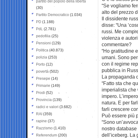
partito del popolo della libertà
“Se vogliamo fer
(30)
alto del prezzo d
Partito Democratico
(1.034)
Il dissidente rus
PD
(1.188)
disse: “Una ‘cosc
PdL
(2.781)
russi. Me compre
pedofilia
(25)
violenza e autori
Pensioni
(129)
commentare?
Politica
(40.873)
“Ho gratitudine e
umani. Sono per
polizia
(253)
con il regime re
Porto
(12)
pubblica in Russ
povertà
(502)
La propaganda d
Presepe
(14)
“Fatto sta che q
Primarie
(149)
imperialista che
Prodi
(52)
impero. L’impero
Provincia
(139)
natura. E per far
radici e valori
(3.682)
farli crescere co
RAI
(359)
Può essere più pr
rapine
(37)
“Sono un’avvocato
nostro database 
Razzismo
(1.410)
dell’iceberg. La 
Referendum
(200)