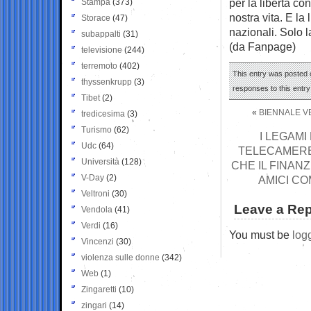
per la libertà co
Stampa
(373)
nostra vita. E la
Storace
(47)
nazionali. Solo l
subappalti
(31)
(da Fanpage)
televisione
(244)
terremoto
(402)
This entry was posted 
thyssenkrupp
(3)
responses to this entr
Tibet
(2)
«
BIENNALE VE
tredicesima
(3)
Turismo
(62)
I LEGAMI
Udc
(64)
TELECAMERE 
Università
(128)
CHE IL FINAN
V-Day
(2)
AMICI CO
Veltroni
(30)
Leave a Rep
Vendola
(41)
Verdi
(16)
You must be
log
Vincenzi
(30)
violenza sulle donne
(342)
Web
(1)
Zingaretti
(10)
zingari
(14)