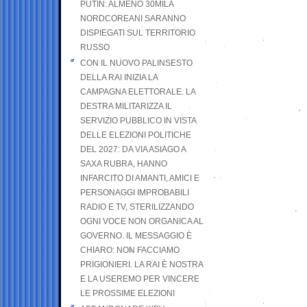
PUTIN: ALMENO 30MILA
NORDCOREANI SARANNO
DISPIEGATI SUL TERRITORIO
RUSSO
CON IL NUOVO PALINSESTO
DELLA RAI INIZIA LA
CAMPAGNA ELETTORALE. LA
DESTRA MILITARIZZA IL
SERVIZIO PUBBLICO IN VISTA
DELLE ELEZIONI POLITICHE
DEL 2027: DA VIA ASIAGO A
SAXA RUBRA, HANNO
INFARCITO DI AMANTI, AMICI E
PERSONAGGI IMPROBABILI
RADIO E TV, STERILIZZANDO
OGNI VOCE NON ORGANICA AL
GOVERNO. IL MESSAGGIO È
CHIARO: NON FACCIAMO
PRIGIONIERI. LA RAI È NOSTRA
E LA USEREMO PER VINCERE
LE PROSSIME ELEZIONI