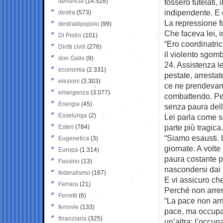
denuncia
(14.528)
fossero tutelati,
indipendente. E d
destra
(573)
La repressione fu
destradipopolo
(99)
Che faceva lei, i
Di Pietro
(101)
“Ero coordinatri
Diritti civili
(276)
il violento sgom
don Gallo
(9)
24. Assistenza l
economia
(2.331)
pestate, arrestat
elezioni
(3.303)
ce ne prendevamo
emergenza
(3.077)
combattendo. Per i
Energia
(45)
senza paura della
Esselunga
(2)
Lei parla come se
parte più tragic
Esteri
(784)
“Siamo esausti. L
Eugenetica
(3)
giornate. A volt
Europa
(1.314)
paura costante p
Fassino
(13)
nascondersi dai m
federalismo
(167)
E vi assicuro che
Ferrara
(21)
Perché non arren
Ferretti
(6)
“La pace non arr
ferrovie
(133)
pace, ma occupa
finanziaria
(325)
un’altra: l’occup