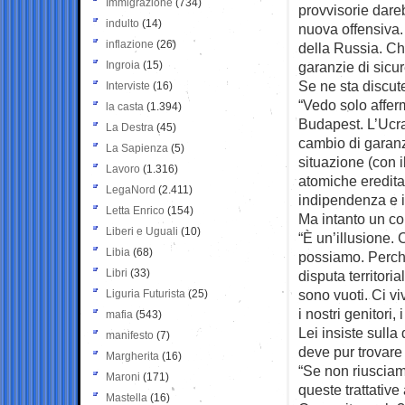
Immigrazione
(734)
provvisorie dareb
indulto
(14)
nuova offensiva. 
inflazione
(26)
della Russia. Ch
Ingroia
(15)
garanzie di sicu
Se ne sta discu
Interviste
(16)
“Vedo solo affer
la casta
(1.394)
Budapest. L’Ucra
La Destra
(45)
cambio di garanz
La Sapienza
(5)
situazione (con
Lavoro
(1.316)
atomiche eredita
LegaNord
(2.411)
indipendenza e i
Letta Enrico
(154)
Ma intanto un co
Liberi e Uguali
(10)
“È un’illusione.
Libia
(68)
possiamo. Perch
Libri
(33)
disputa territori
sono vuoti. Ci viv
Liguria Futurista
(25)
i nostri genitori,
mafia
(543)
Lei insiste sulla
manifesto
(7)
deve pur trovare
Margherita
(16)
“Se non riusciam
Maroni
(171)
queste trattativ
Mastella
(16)