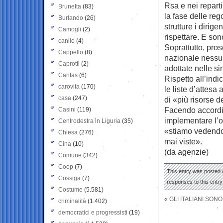
Rsa e nei reparti
Brunetta
(83)
la fase delle rego
Burlando
(26)
strutture i dirig
Camogli
(2)
rispettare. E so
canile
(4)
Soprattutto, pro
Cappello
(8)
nazionale nessuno
Caprotti
(2)
adottate nelle sin
Caritas
(6)
Rispetto all’indic
carovita
(170)
le liste d’attesa
casa
(247)
di «più risorse 
Facendo accordi 
Casini
(119)
implementare l’of
Centrodestra in Liguria
(35)
«stiamo vedendo
Chiesa
(276)
mai viste».
Cina
(10)
(da agenzie)
Comune
(342)
Coop
(7)
This entry was posted o
Cossiga
(7)
responses to this entr
Costume
(5.581)
«
GLI ITALIANI SO
criminalità
(1.402)
democratici e progressisti
(19)