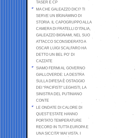
TASER E CP
MA CHE GALEAZZO DICI? TI
SERVE UN BIGNAMINO DI
STORIA. IL CAPOGRUPPO ALLA
CAMERA DI FRATELLI D’ITALIA,
GALEAZZO BIGNAMI, NEL SUO
ATTACCO SCONSIDERATO A
OSCAR LUIGI SCALFARO HA
DETTO UN BEL PO’ DI
CAZZATE
SIAMO FERMI AL GOVERNO
GIALLOVERDE: LA DESTRA
SULLA DIFESA È OSTAGGIO
DEI “PACIFISTI” LEGHISTI, LA
SINISTRA DEL PUTINIANO
CONTE
LE ONDATE DI CALORE DI
QUEST’ESTATE HANNO
PORTATO TEMPERATURE
RECORD IN TUTTA EUROPA E
UNA SICCITA’ MAI VISTA. I