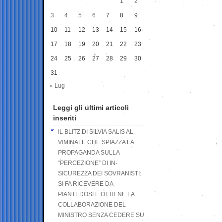
1
2
3
4
5
6
7
8
9
10
11
12
13
14
15
16
17
18
19
20
21
22
23
24
25
26
27
28
29
30
31
« Lug
Leggi gli ultimi articoli
inseriti
IL BLITZ DI SILVIA SALIS AL
VIMINALE CHE SPIAZZA LA
PROPAGANDA SULLA
“PERCEZIONE” DI IN-
SICUREZZA DEI SOVRANISTI:
SI FA RICEVERE DA
PIANTEDOSI E OTTIENE LA
COLLABORAZIONE DEL
MINISTRO SENZA CEDERE SU