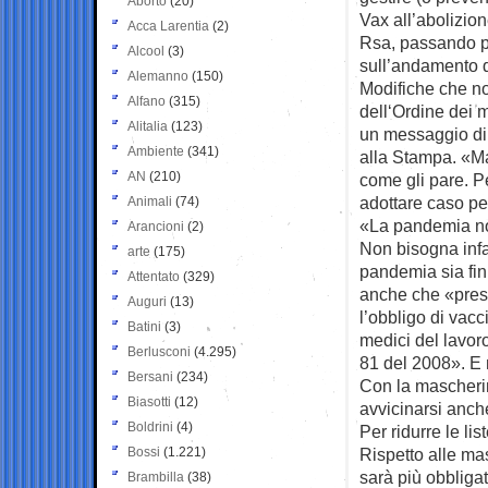
Aborto
(20)
Vax all’abolizio
Acca Larentia
(2)
Rsa, passando pe
Alcool
(3)
sull’andamento 
Alemanno
(150)
Modifiche che n
Alfano
(315)
dell‘Ordine dei 
Alitalia
(123)
un messaggio di r
Ambiente
(341)
alla Stampa. «Ma
AN
(210)
come gli pare. Pe
adottare caso pe
Animali
(74)
«La pandemia no
Arancioni
(2)
Non bisogna infa
arte
(175)
pandemia sia fin
Attentato
(329)
anche che «presi
Auguri
(13)
l’obbligo di vacc
Batini
(3)
medici del lavor
Berlusconi
(4.295)
81 del 2008». E n
Bersani
(234)
Con la mascherin
Biasotti
(12)
avvicinarsi anche
Boldrini
(4)
Per ridurre le li
Bossi
(1.221)
Rispetto alle ma
sarà più obbliga
Brambilla
(38)