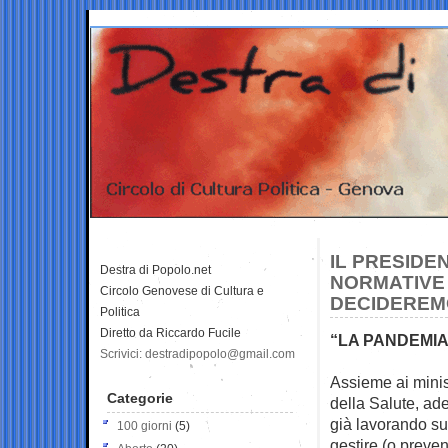
IL PRESIDE
Destra di Popolo.net
NORMATIVE 
Circolo Genovese di Cultura e
DECIDEREM
Politica
Diretto da Riccardo Fucile
“LA PANDEMIA 
Scrivici: destradipopolo@gmail.com
Assieme ai minis
Categorie
della Salute, ad
già lavorando su 
100 giorni
(5)
gestire (o preven