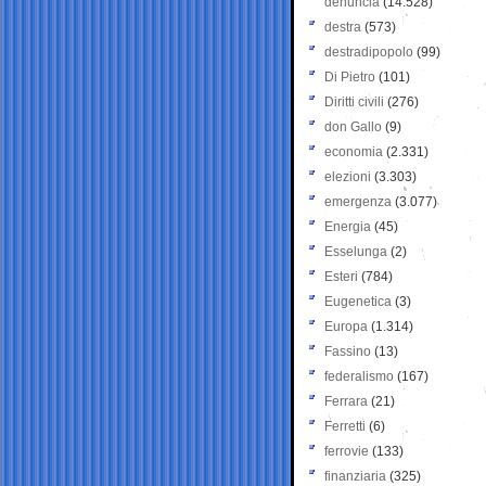
denuncia
(14.528)
destra
(573)
destradipopolo
(99)
Di Pietro
(101)
Diritti civili
(276)
don Gallo
(9)
economia
(2.331)
elezioni
(3.303)
emergenza
(3.077)
Energia
(45)
Esselunga
(2)
Esteri
(784)
Eugenetica
(3)
Europa
(1.314)
Fassino
(13)
federalismo
(167)
Ferrara
(21)
Ferretti
(6)
ferrovie
(133)
finanziaria
(325)