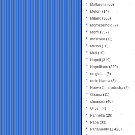
Mattarella
(60)
Meloni
(14)
Milano
(300)
Montezemolo
(7)
Monti
(357)
moschea
(11)
Musso
(10)
Muti
(10)
Napoli
(319)
Napolitano
(220)
no global
(5)
notte bianca
(3)
Nuovo Centrodestra
(2)
Obama
(11)
olimpiadi
(40)
Oliveri
(4)
Pannella
(29)
Papa
(33)
Parlamento
(1.428)