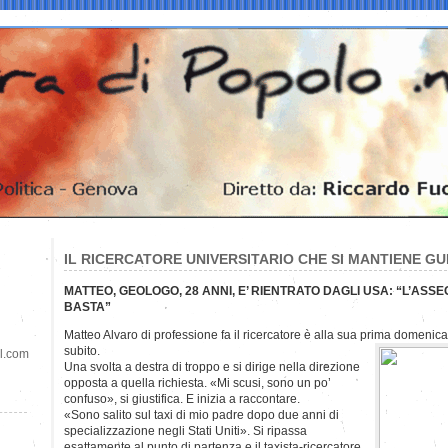
IL RICERCATORE UNIVERSITARIO CHE SI MANTIENE GU
MATTEO, GEOLOGO, 28 ANNI, E’ RIENTRATO DAGLI USA: “L’ASS
BASTA”
Matteo Alvaro di professione fa il ricercatore è alla sua prima domenica 
subito.
il.com
Una svolta a destra di troppo e si dirige nella direzione
opposta a quella richiesta. «Mi scusi, sono un po’
confuso», si giustifica. E inizia a raccontare.
«Sono salito sul taxi di mio padre dopo due anni di
specializzazione negli Stati Uniti». Si ripassa
esattamente al punto di partenza e il taxista-ricercatore