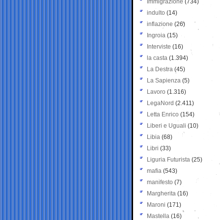
Immigrazione
(734)
indulto
(14)
inflazione
(26)
Ingroia
(15)
Interviste
(16)
la casta
(1.394)
La Destra
(45)
La Sapienza
(5)
Lavoro
(1.316)
LegaNord
(2.411)
Letta Enrico
(154)
Liberi e Uguali
(10)
Libia
(68)
Libri
(33)
Liguria Futurista
(25)
mafia
(543)
manifesto
(7)
Margherita
(16)
Maroni
(171)
Mastella
(16)