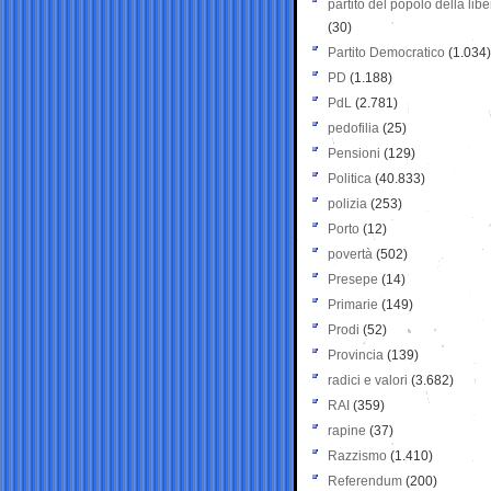
partito del popolo della libe
(30)
Partito Democratico
(1.034)
PD
(1.188)
PdL
(2.781)
pedofilia
(25)
Pensioni
(129)
Politica
(40.833)
polizia
(253)
Porto
(12)
povertà
(502)
Presepe
(14)
Primarie
(149)
Prodi
(52)
Provincia
(139)
radici e valori
(3.682)
RAI
(359)
rapine
(37)
Razzismo
(1.410)
Referendum
(200)