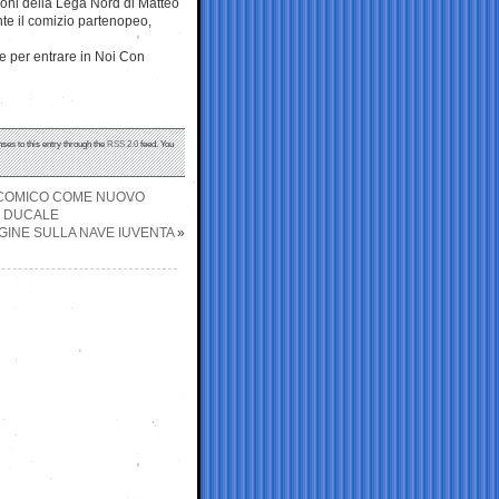
ioni della Lega Nord di Matteo
ante il comizio partenopeo,
te per entrare in Noi Con
nses to this entry through the
RSS 2.0
feed. You
N COMICO COME NUOVO
O DUCALE
AGINE SULLA NAVE IUVENTA
»