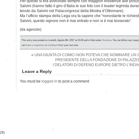
Per questo si era avvicinato sempre con maggiori insistenze alle posiz
Salvini (hanno fatto il giro d’Italia le sue foto con il leader leghista dur
tenuto da Salvini nel Palacongressi della Mostra d’Oltremare).
Ma l’ufficio stampa della Lega ora fa sapere che “nonostante le richies
Salvini, questo signore non è mai entrato e non si è mai tesserato”.
(da agenzie).
This entry was posted on martedì, Agosto 8th, 2017 at 10:49 and is filed under
Giustizia
. You can follow any respo
can
leave a response
, or
trackback
from your own site.
«
UNA GIUNTA DI COMICI NON POTEVA CHE NOMINARE U
PRESIDENTE DELLA FONDAZIONE DI PALAZZ
I DELATORI DI DEFEND EUROPE DIETRO L’IND
Leave a Reply
)
You must be
logged in
to post a comment.
19)