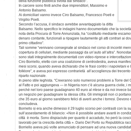
della funzione pubblica svolta dal sindaco”.
In carcere sono finiti anche due imprenditori, Massimo e
Antonio Balsamo.
Ai domiciliari vanno invece Ciro Balsamo, Francesco Poeti e
Virgilio Poeti.
Secondo l’accusa, il sindaco avrebbe avvantaggiato la ditta
Balsamo. Nello specifico le indagini hanno documentato che la società 
nota della Procura di Torre Annunziata, ha “costituito mediante escamota
denaro contante, funzionali a ripagare lautamente gli atti contrari ai dove
primo cittadino”.
Tali somme “venivano consegnate al sindaco nel corso di incontri mensili
copertura di cellulari, mediante passaggi da un’auto all’altra”. Nonostant
sono stati integralmente documentati con video-riprese e intercettazion
Ciro Borriello, eletto con una coalizione di centrodestra, aveva manifest
mesi scorsi, quando aveva dichiarato che le frasi contro i napoletani e
folklore”, e aveva poi espresso contrarietà all’accoglienza dei trecento 
riparto nazionale.
In pieno stile leghista. “Creeranno solo numerosi problemi a Torre del
al Fatto e poi aggiungeva — in Nigeria non c’è alcuna guerra civile, i m
perchè nel loro paese guadagnano 40 euro al mese e da noi invece bast
un negozio per guadagnare la stessa cifra. Gli immigrati non ci portano 
che 35 euro al giorno sarebbero felici di averli anche i torresi. Devono 
concludeva.
Borriello si era anche dimesso il 29 luglio scorso per contrasti con la 
sull’assestamento di bilancio: «Non è possibile andare avanti in condizi
città è morta. Sono dispiaciuto per quanto è accaduto, ho però la cosci
lavorato per la crescita della città ». Dario Del Porto su Repubblica rac
Borriello aveva più volte annunciato di pensare ad una nuova candida