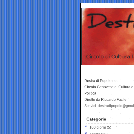
Destra di Popolo.net
Circolo Genovese di Cultura e
Politica
Diretto da Riccardo Fucile
Scrivici: destradipopolo@gma
Categorie
100 giorni
(5)