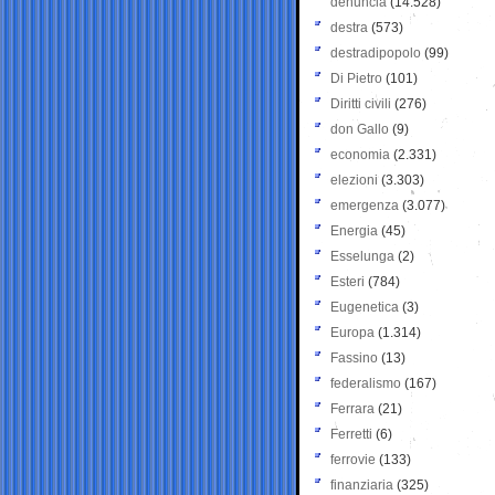
denuncia
(14.528)
destra
(573)
destradipopolo
(99)
Di Pietro
(101)
Diritti civili
(276)
don Gallo
(9)
economia
(2.331)
elezioni
(3.303)
emergenza
(3.077)
Energia
(45)
Esselunga
(2)
Esteri
(784)
Eugenetica
(3)
Europa
(1.314)
Fassino
(13)
federalismo
(167)
Ferrara
(21)
Ferretti
(6)
ferrovie
(133)
finanziaria
(325)