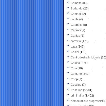
Brunetta
(83)
Burlando
(26)
Camogli
(2)
canile
(4)
Cappello
(8)
Caprotti
(2)
Caritas
(6)
carovita
(170)
casa
(247)
Casini
(119)
Centrodestra in Liguria
(35
Chiesa
(276)
Cina
(10)
Comune
(342)
Coop
(7)
Cossiga
(7)
Costume
(5.581)
criminalità
(1.402)
democratici e progressisti
(