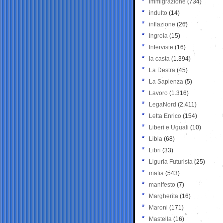
Immigrazione
(734)
indulto
(14)
inflazione
(26)
Ingroia
(15)
Interviste
(16)
la casta
(1.394)
La Destra
(45)
La Sapienza
(5)
Lavoro
(1.316)
LegaNord
(2.411)
Letta Enrico
(154)
Liberi e Uguali
(10)
Libia
(68)
Libri
(33)
Liguria Futurista
(25)
mafia
(543)
manifesto
(7)
Margherita
(16)
Maroni
(171)
Mastella
(16)