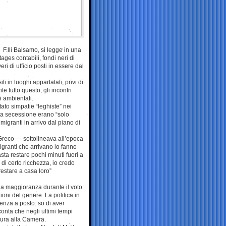
F.lli Balsamo, si legge in una
ges contabili, fondi neri di
ri di ufficio posti in essere dal
 in luoghi appartatati, privi di
e tutto questo, gli incontri
i ambientali.
ato simpatie “leghiste” nei
 la secessione erano “solo
migranti in arrivo dal piano di
 Greco — sottolineava all’epoca
igranti che arrivano lo fanno
a restare pochi minuti fuori a
di certo ricchezza, io credo
restare a casa loro”
sua maggioranza durante il voto
oni del genere. La politica in
enza a posto: so di aver
conta che negli ultimi tempi
tura alla Camera.