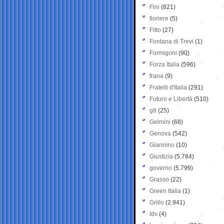
Fini
(821)
fioriere
(5)
Fitto
(27)
Fontana di Trevi
(1)
Formigoni
(90)
Forza Italia
(596)
frana
(9)
Fratelli d'Italia
(291)
Futuro e Libertà
(510)
g8
(25)
Gelmini
(68)
Genova
(542)
Giannino
(10)
Giustizia
(5.784)
governo
(5.799)
Grasso
(22)
Green Italia
(1)
Grillo
(2.941)
Idv
(4)