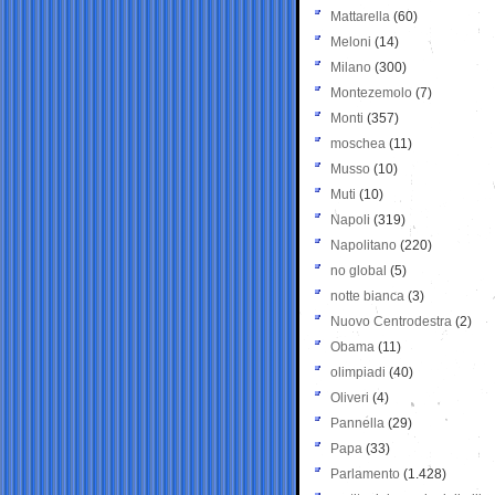
Mattarella
(60)
Meloni
(14)
Milano
(300)
Montezemolo
(7)
Monti
(357)
moschea
(11)
Musso
(10)
Muti
(10)
Napoli
(319)
Napolitano
(220)
no global
(5)
notte bianca
(3)
Nuovo Centrodestra
(2)
Obama
(11)
olimpiadi
(40)
Oliveri
(4)
Pannella
(29)
Papa
(33)
Parlamento
(1.428)