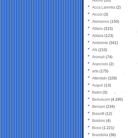
Aborto
(20)
Acca Larentia
(2)
Alcool
(3)
Alemanno
(150)
Alfano
(315)
Alitalia
(123)
Ambiente
(341)
AN
(210)
Animali
(74)
Arancioni
(2)
arte
(175)
Attentato
(329)
Auguri
(13)
Batini
(3)
Berlusconi
(4.295)
Bersani
(234)
Biasotti
(12)
Boldrini
(4)
Bossi
(1.221)
Brambilla
(38)