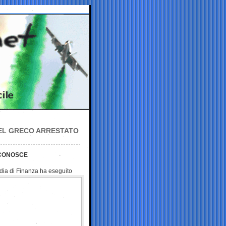
 DEL GRECO ARRESTATO
 CONOSCE
rdia di Finanza ha
eseguito