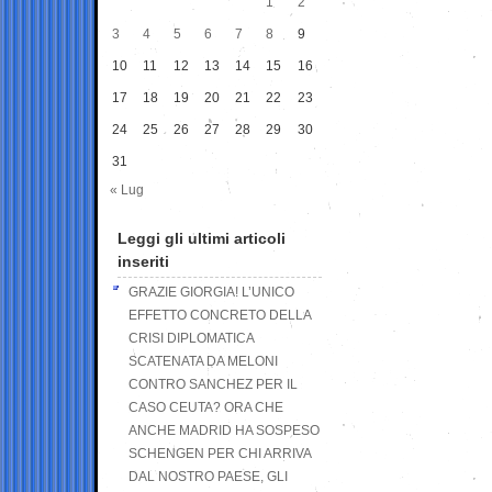
1
2
3
4
5
6
7
8
9
10
11
12
13
14
15
16
17
18
19
20
21
22
23
24
25
26
27
28
29
30
31
« Lug
Leggi gli ultimi articoli
inseriti
GRAZIE GIORGIA! L’UNICO
EFFETTO CONCRETO DELLA
CRISI DIPLOMATICA
SCATENATA DA MELONI
CONTRO SANCHEZ PER IL
CASO CEUTA? ORA CHE
ANCHE MADRID HA SOSPESO
SCHENGEN PER CHI ARRIVA
DAL NOSTRO PAESE, GLI