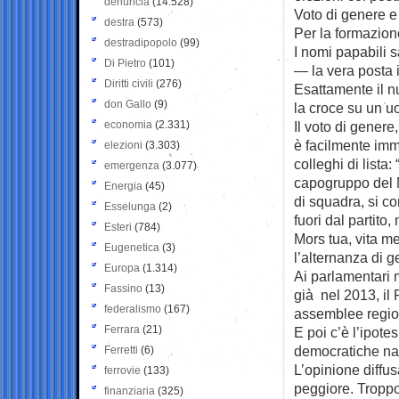
denuncia
(14.528)
Voto di genere e
destra
(573)
Per la formazion
destradipopolo
(99)
I nomi papabili
Di Pietro
(101)
— la vera posta 
Diritti civili
(276)
Esattamente il n
don Gallo
(9)
la croce su un 
economia
(2.331)
Il voto di genere
è facilmente imm
elezioni
(3.303)
colleghi di list
emergenza
(3.077)
capogruppo del M
Energia
(45)
di squadra, si co
Esselunga
(2)
fuori dal partito, 
Esteri
(784)
Mors tua, vita m
Eugenetica
(3)
l’alternanza di 
Europa
(1.314)
Ai parlamentari m
Fassino
(13)
già nel 2013, il
federalismo
(167)
assemblee region
Ferrara
(21)
E poi c’è l’ipote
democratiche nacq
Ferretti
(6)
L’opinione diffu
ferrovie
(133)
peggiore. Troppo 
finanziaria
(325)