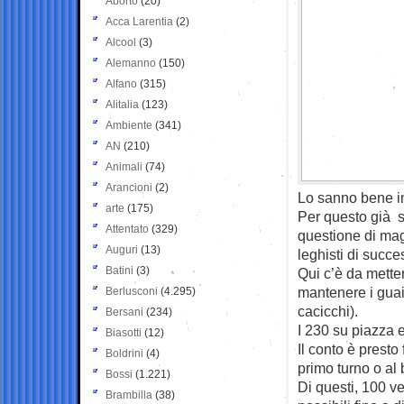
Aborto
(20)
Acca Larentia
(2)
Alcool
(3)
Alemanno
(150)
Alfano
(315)
Alitalia
(123)
Ambiente
(341)
AN
(210)
Animali
(74)
Arancioni
(2)
Lo sanno bene i
arte
(175)
Per questo già s
Attentato
(329)
questione di mag
Auguri
(13)
leghisti di succes
Batini
(3)
Qui c’è da metter
mantenere i guai 
Berlusconi
(4.295)
cacicchi).
Bersani
(234)
I 230 su piazza e 
Biasotti
(12)
Il conto è presto 
Boldrini
(4)
primo turno o al 
Bossi
(1.221)
Di questi, 100 v
Brambilla
(38)