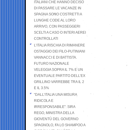
ITALIANI CHE HANNO DECISO
DI PASSARE LE VACANZE IN
SPAGNA SONO COSTRETTI A
LUNGHE CODE AL LORO
ARRIVO, CON PASSEGGERI
SCELTI A CASO O INTERI AEREI
CONTROLLATI
L’ITALIA RISCHIA DI RIMANERE
OSTAGGIO DEI FILO-PUTINIANI
VANNACCI E DI BATTISTA.
FUTURO NAZIONALE
VELEGGIA SOPRA IL 7% E UN
EVENTUALE PARTITO DELL’EX
GRILLINO VARREBBE TRA IL 2
E IL 3.5%
“DALL’ITALIA UNA MISURA
RIDICOLA E
IRRESPONSABILE”: SIRA
REGO, MINISTRA DELLA
GIOVENTÙ DEL GOVERNO
SPAGNOLO, FA LO SHAMPOO A