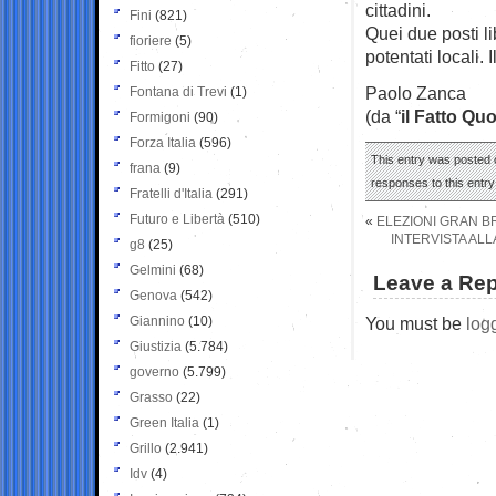
cittadini.
Fini
(821)
Quei due posti li
fioriere
(5)
potentati locali. 
Fitto
(27)
Paolo Zanca
Fontana di Trevi
(1)
(da “
il Fatto Qu
Formigoni
(90)
Forza Italia
(596)
This entry was posted o
frana
(9)
responses to this entr
Fratelli d'Italia
(291)
Futuro e Libertà
(510)
«
ELEZIONI GRAN BR
INTERVISTA ALL
g8
(25)
Gelmini
(68)
Leave a Rep
Genova
(542)
Giannino
(10)
You must be
log
Giustizia
(5.784)
governo
(5.799)
Grasso
(22)
Green Italia
(1)
Grillo
(2.941)
Idv
(4)