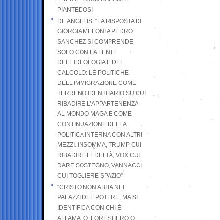
PIANTEDOSI
DE ANGELIS: “LA RISPOSTA DI
GIORGIA MELONI A PEDRO
SANCHEZ SI COMPRENDE
SOLO CON LA LENTE
DELL’IDEOLOGIA E DEL
CALCOLO: LE POLITICHE
DELL’IMMIGRAZIONE COME
TERRENO IDENTITARIO SU CUI
RIBADIRE L’APPARTENENZA
AL MONDO MAGA E COME
CONTINUAZIONE DELLA
POLITICA INTERNA CON ALTRI
MEZZI. INSOMMA, TRUMP CUI
RIBADIRE FEDELTÀ, VOX CUI
DARE SOSTEGNO, VANNACCI
CUI TOGLIERE SPAZIO”
“CRISTO NON ABITA NEI
PALAZZI DEL POTERE, MA SI
IDENTIFICA CON CHI È
AFFAMATO, FORESTIERO O