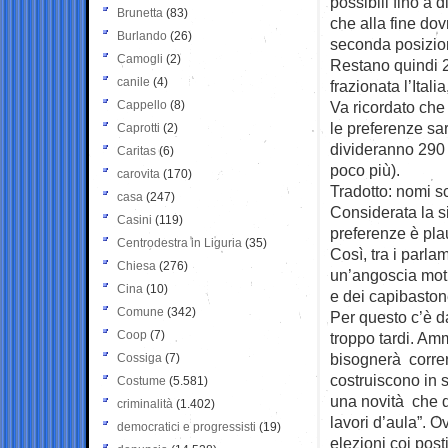
possibili fino a d
Brunetta
(83)
che alla fine do
Burlando
(26)
seconda posizione
Camogli
(2)
Restano quindi 23
canile
(4)
frazionata l’Ital
Cappello
(8)
Va ricordato che
le preferenze sar
Caprotti
(2)
divideranno 290 
Caritas
(6)
poco più).
carovita
(170)
Tradotto: nomi sc
casa
(247)
Considerata la si
Casini
(119)
preferenze è pla
Centrodestra in Liguria
(35)
Così, tra i parla
Chiesa
(276)
un’angoscia moti
Cina
(10)
e dei capibaston
Comune
(342)
Per questo c’è da
Coop
(7)
troppo tardi. Am
bisognerà correre
Cossiga
(7)
costruiscono in s
Costume
(5.581)
una novità che 
criminalità
(1.402)
lavori d’aula”. O
democratici e progressisti
(19)
elezioni coi post