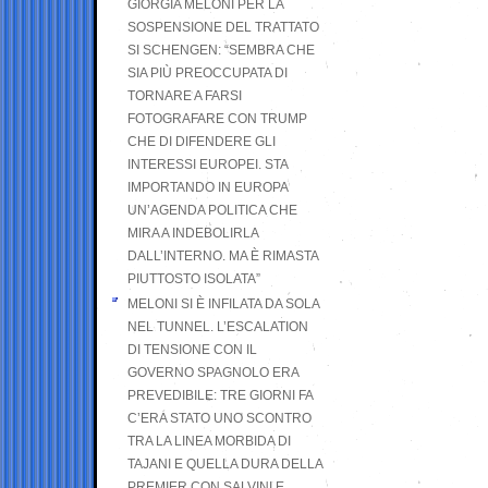
GIORGIA MELONI PER LA
SOSPENSIONE DEL TRATTATO
SI SCHENGEN: “SEMBRA CHE
SIA PIÙ PREOCCUPATA DI
TORNARE A FARSI
FOTOGRAFARE CON TRUMP
CHE DI DIFENDERE GLI
INTERESSI EUROPEI. STA
IMPORTANDO IN EUROPA
UN’AGENDA POLITICA CHE
MIRA A INDEBOLIRLA
DALL’INTERNO. MA È RIMASTA
PIUTTOSTO ISOLATA”
MELONI SI È INFILATA DA SOLA
NEL TUNNEL. L’ESCALATION
DI TENSIONE CON IL
GOVERNO SPAGNOLO ERA
PREVEDIBILE: TRE GIORNI FA
C’ERA STATO UNO SCONTRO
TRA LA LINEA MORBIDA DI
TAJANI E QUELLA DURA DELLA
PREMIER CON SALVINI E