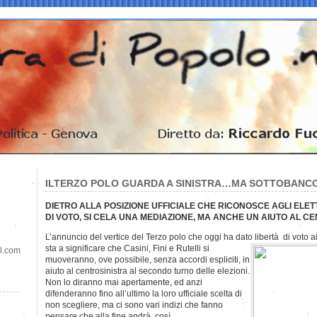
ILTERZO POLO GUARDA A SINISTRA…MA SOTTOBANC
DIETRO ALLA POSIZIONE UFFICIALE CHE RICONOSCE AGLI ELET
DI VOTO, SI CELA UNA MEDIAZIONE, MA ANCHE UN AIUTO AL C
L’annuncio del vertice del Terzo polo che oggi ha dato libertà di voto ai
sta a significare che Casini, Fini e Rutelli si
il.com
muoveranno, ove possibile, senza accordi espliciti, in
aiuto al centrosinistra al secondo turno delle elezioni.
Non lo diranno mai apertamente, ed anzi
difenderanno fino all’ultimo la loro ufficiale scelta di
non scegliere, ma ci sono vari indizi che fanno
pensare che alla fine andrà così.