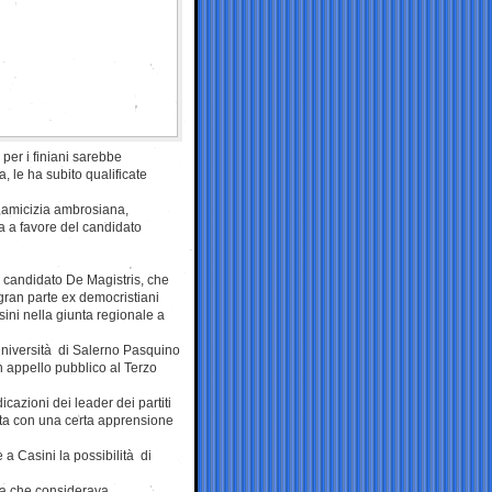
per i finiani sarebbe
, le ha subito qualificate
ia amicizia ambrosiana,
a a favore del candidato
l candidato De Magistris, che
 gran parte ex democristiani
sini nella giunta regionale a
l’Università di Salerno Pasquino
n appello pubblico al Terzo
cazioni dei leader dei partiti
uita con una certa apprensione
 a Casini la possibilità di
rada che considerava