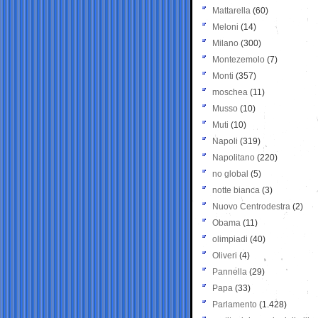
Mattarella
(60)
Meloni
(14)
Milano
(300)
Montezemolo
(7)
Monti
(357)
moschea
(11)
Musso
(10)
Muti
(10)
Napoli
(319)
Napolitano
(220)
no global
(5)
notte bianca
(3)
Nuovo Centrodestra
(2)
Obama
(11)
olimpiadi
(40)
Oliveri
(4)
Pannella
(29)
Papa
(33)
Parlamento
(1.428)