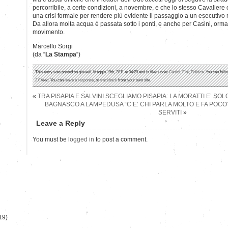
percorribile, a certe condizioni, a novembre, e che lo stesso Cavaliere ost
una crisi formale per rendere più evidente il passaggio a un esecutivo 
Da allora molta acqua è passata sotto i ponti, e anche per Casini, ormai
movimento.
Marcello Sorgi
(da “
La Stampa
“)
This entry was posted on giovedì, Maggio 19th, 2011 at 04:29 and is filed under
Casini
,
Fini
,
Politica
. You can foll
2.0
feed. You can
leave a response
, or
trackback
from your own site.
«
TRA PISAPIA E SALVINI SCEGLIAMO PISAPIA: LA MORATTI E’ S
BAGNASCO A LAMPEDUSA “C’E’ CHI PARLA MOLTO E FA POCO”
SERVITI
»
Leave a Reply
)
You must be
logged in
to post a comment.
19)