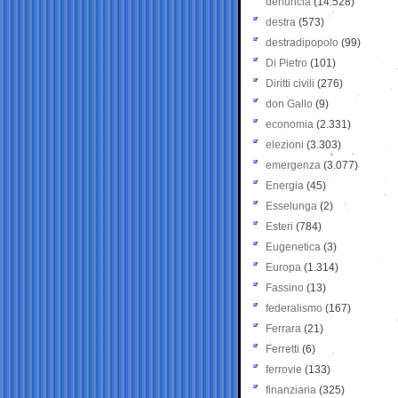
denuncia
(14.528)
destra
(573)
destradipopolo
(99)
Di Pietro
(101)
Diritti civili
(276)
don Gallo
(9)
economia
(2.331)
elezioni
(3.303)
emergenza
(3.077)
Energia
(45)
Esselunga
(2)
Esteri
(784)
Eugenetica
(3)
Europa
(1.314)
Fassino
(13)
federalismo
(167)
Ferrara
(21)
Ferretti
(6)
ferrovie
(133)
finanziaria
(325)