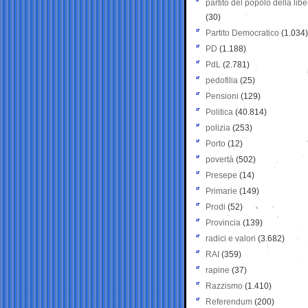
partito del popolo della libe
(30)
Partito Democratico
(1.034)
PD
(1.188)
PdL
(2.781)
pedofilia
(25)
Pensioni
(129)
Politica
(40.814)
polizia
(253)
Porto
(12)
povertà
(502)
Presepe
(14)
Primarie
(149)
Prodi
(52)
Provincia
(139)
radici e valori
(3.682)
RAI
(359)
rapine
(37)
Razzismo
(1.410)
Referendum
(200)