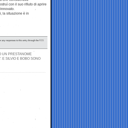
ruì con il suo rifiuto di aprire
rinnovato.
, la situazione è in
ow any responses to this entry through the
RSS
OLO UN PRESTANOME
: E SILVIO E BOBO SONO