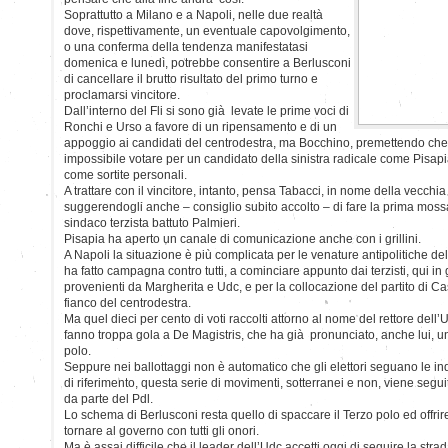
Soprattutto a Milano e a Napoli, nelle due realtà
dove, rispettivamente, un eventuale capovolgimento,
o una conferma della tendenza manifestatasi
domenica e lunedì, potrebbe consentire a Berlusconi
di cancellare il brutto risultato del primo turno e
proclamarsi vincitore.
Dall’interno del Fli si sono già levate le prime voci di
Ronchi e Urso a favore di un ripensamento e di un
appoggio ai candidati del centrodestra, ma Bocchino, premettendo che 
impossibile votare per un candidato della sinistra radicale come Pisapia
come sortite personali.
A trattare con il vincitore, intanto, pensa Tabacci, in nome della vecch
suggerendogli anche – consiglio subito accolto – di fare la prima moss
sindaco terzista battuto Palmieri.
Pisapia ha aperto un canale di comunicazione anche con i grillini.
A Napoli la situazione è più complicata per le venature antipolitiche de
ha fatto campagna contro tutti, a cominciare appunto dai terzisti, qui in
provenienti da Margherita e Udc, e per la collocazione del partito di Ca
fianco del centrodestra.
Ma quel dieci per cento di voti raccolti attorno al nome del rettore del
fanno troppa gola a De Magistris, che ha già pronunciato, anche lui, u
polo.
Seppure nei ballottaggi non è automatico che gli elettori seguano le indi
di riferimento, questa serie di movimenti, sotterranei e non, viene seg
da parte del Pdl.
Lo schema di Berlusconi resta quello di spaccare il Terzo polo ed offrire
tornare al governo con tutti gli onori.
Ma è assai difficile che il leader dell’Udc accetti oggi di seguire la st