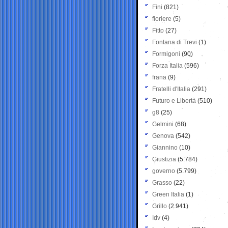
Fini
(821)
fioriere
(5)
Fitto
(27)
Fontana di Trevi
(1)
Formigoni
(90)
Forza Italia
(596)
frana
(9)
Fratelli d'Italia
(291)
Futuro e Libertà
(510)
g8
(25)
Gelmini
(68)
Genova
(542)
Giannino
(10)
Giustizia
(5.784)
governo
(5.799)
Grasso
(22)
Green Italia
(1)
Grillo
(2.941)
Idv
(4)