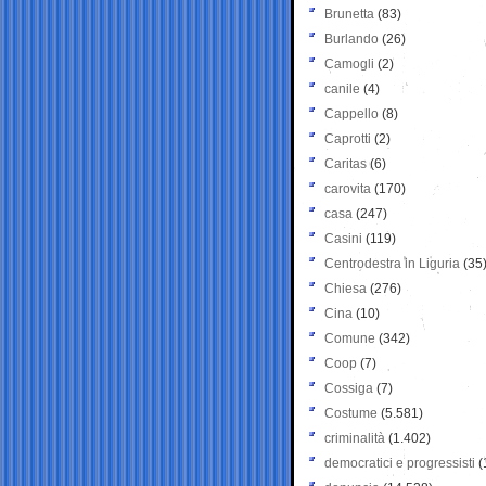
Brunetta
(83)
Burlando
(26)
Camogli
(2)
canile
(4)
Cappello
(8)
Caprotti
(2)
Caritas
(6)
carovita
(170)
casa
(247)
Casini
(119)
Centrodestra in Liguria
(35
Chiesa
(276)
Cina
(10)
Comune
(342)
Coop
(7)
Cossiga
(7)
Costume
(5.581)
criminalità
(1.402)
democratici e progressisti
(