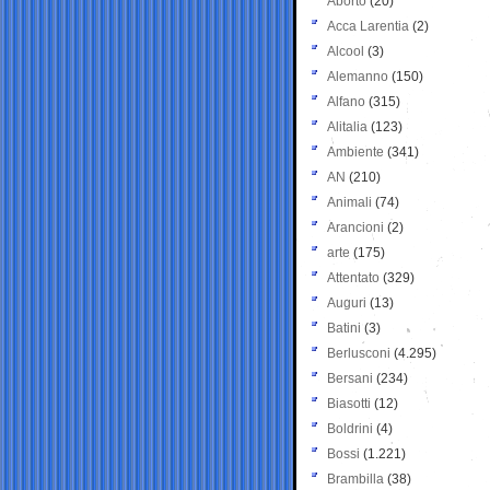
Aborto
(20)
Acca Larentia
(2)
Alcool
(3)
Alemanno
(150)
Alfano
(315)
Alitalia
(123)
Ambiente
(341)
AN
(210)
Animali
(74)
Arancioni
(2)
arte
(175)
Attentato
(329)
Auguri
(13)
Batini
(3)
Berlusconi
(4.295)
Bersani
(234)
Biasotti
(12)
Boldrini
(4)
Bossi
(1.221)
Brambilla
(38)