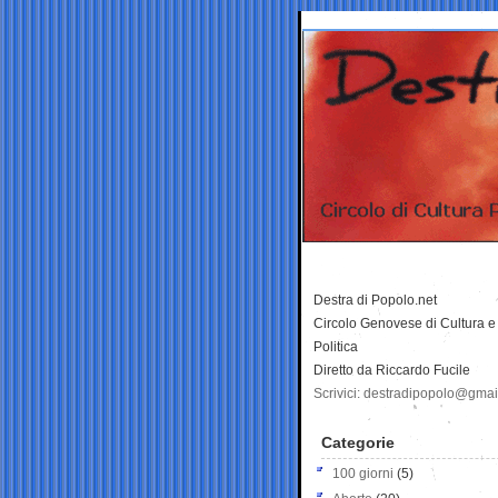
Destra di Popolo.net
Circolo Genovese di Cultura e
Politica
Diretto da Riccardo Fucile
Scrivici: destradipopolo@gma
Categorie
100 giorni
(5)