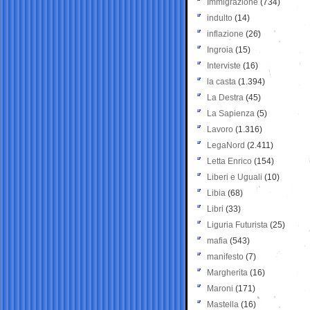
Immigrazione
(734)
indulto
(14)
inflazione
(26)
Ingroia
(15)
Interviste
(16)
la casta
(1.394)
La Destra
(45)
La Sapienza
(5)
Lavoro
(1.316)
LegaNord
(2.411)
Letta Enrico
(154)
Liberi e Uguali
(10)
Libia
(68)
Libri
(33)
Liguria Futurista
(25)
mafia
(543)
manifesto
(7)
Margherita
(16)
Maroni
(171)
Mastella
(16)