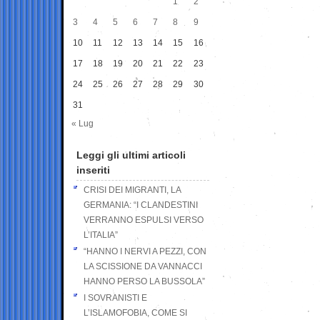
1
2
3
4
5
6
7
8
9
10
11
12
13
14
15
16
17
18
19
20
21
22
23
24
25
26
27
28
29
30
31
« Lug
Leggi gli ultimi articoli
inseriti
CRISI DEI MIGRANTI, LA
GERMANIA: “I CLANDESTINI
VERRANNO ESPULSI VERSO
L’ITALIA”
“HANNO I NERVI A PEZZI, CON
LA SCISSIONE DA VANNACCI
HANNO PERSO LA BUSSOLA”
I SOVRANISTI E
L’ISLAMOFOBIA, COME SI