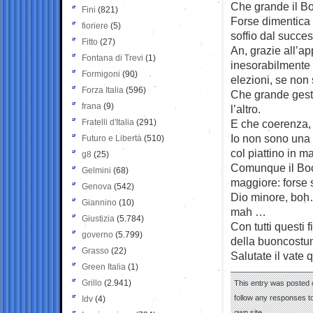
Che grande il B
Fini
(821)
Forse dimentica 
fioriere
(5)
soffio dal succe
Fitto
(27)
An, grazie all’a
Fontana di Trevi
(1)
inesorabilmente 
Formigoni
(90)
elezioni, se non
Forza Italia
(596)
Che grande gesti
frana
(9)
l’altro.
Fratelli d'Italia
(291)
E che coerenza, r
Io non sono una 
Futuro e Libertà
(510)
col piattino in m
g8
(25)
Comunque il Bocc
Gelmini
(68)
maggiore: forse s
Genova
(542)
Dio minore, boh…
Giannino
(10)
mah …
Giustizia
(5.784)
Con tutti questi f
governo
(5.799)
della buoncost
Grasso
(22)
Salutate il vate
Green Italia
(1)
Grillo
(2.941)
This entry was posted o
follow any responses to
Idv
(4)
own site.