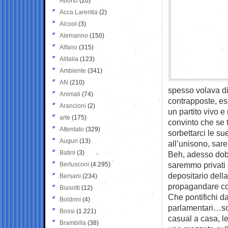
Aborto
(20)
Acca Larentia
(2)
Alcool
(3)
Alemanno
(150)
Alfano
(315)
Alitalia
(123)
Ambiente
(341)
AN
(210)
spesso volava di
Animali
(74)
contrapposte, ess
Arancioni
(2)
un partito vivo 
arte
(175)
convinto che se 
Attentato
(329)
sorbettarci le sue
Auguri
(13)
all’unisono, sare
Batini
(3)
Beh, adesso dobb
saremmo privati 
Berlusconi
(4.295)
depositario della
Bersani
(234)
propagandare co
Biasotti
(12)
Che pontifichi d
Boldrini
(4)
parlamentari…son
Bossi
(1.221)
casual a casa, l
Brambilla
(38)