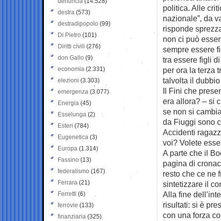
denuncia
(14.528)
politica. Alle cr
destra
(573)
nazionale”, da va
destradipopolo
(99)
risponde sprezza
Di Pietro
(101)
non ci può esser
Diritti civili
(276)
sempre essere fig
don Gallo
(9)
tra essere figli
economia
(2.331)
per ora la terza 
talvolta il dubbi
elezioni
(3.303)
Il Fini che prese
emergenza
(3.077)
era allora? – si
Energia
(45)
se non si cambia 
Esselunga
(2)
da Fiuggi sono 
Esteri
(784)
Accidenti ragazzi
Eugenetica
(3)
voi? Volete esser
Europa
(1.314)
A parte che il Bo
Fassino
(13)
pagina di cronac
federalismo
(167)
resto che ce ne
Ferrara
(21)
sintetizzare il co
Alla fine dell’in
Ferretti
(6)
risultati: si è pr
ferrovie
(133)
con una forza co
finanziaria
(325)