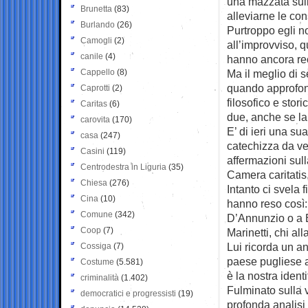
una mazzata sull
Brunetta
(83)
alleviarne le co
Burlando
(26)
Purtroppo egli n
Camogli
(2)
all’improvviso, q
canile
(4)
hanno ancora reca
Cappello
(8)
Ma il meglio di 
quando approfond
Caprotti
(2)
filosofico e stor
Caritas
(6)
due, anche se la 
carovita
(170)
E’ di ieri una sua
casa
(247)
catechizza da ve
Casini
(119)
affermazioni sull
Centrodestra in Liguria
(35)
Camera caritatis,
Chiesa
(276)
Intanto ci svela f
Cina
(10)
hanno reso così:
Comune
(342)
D’Annunzio o a B
Coop
(7)
Marinetti, chi al
Lui ricorda un an
Cossiga
(7)
paese pugliese a
Costume
(5.581)
è la nostra ident
criminalità
(1.402)
Fulminato sulla 
democratici e progressisti
(19)
profonda analisi 