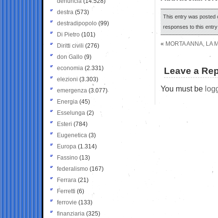
denuncia
(14.528)
destra
(573)
This entry was posted o
destradipopolo
(99)
responses to this entr
Di Pietro
(101)
«
MORTA ANNA, LA M
Diritti civili
(276)
don Gallo
(9)
economia
(2.331)
Leave a Rep
elezioni
(3.303)
You must be
log
emergenza
(3.077)
Energia
(45)
Esselunga
(2)
Esteri
(784)
Eugenetica
(3)
Europa
(1.314)
Fassino
(13)
federalismo
(167)
Ferrara
(21)
Ferretti
(6)
ferrovie
(133)
finanziaria
(325)