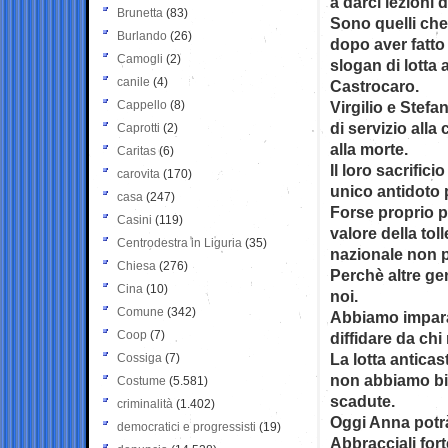
a darci lezioni d
Brunetta
(83)
Sono quelli che
Burlando
(26)
dopo aver fatto 
Camogli
(2)
slogan di lotta 
canile
(4)
Castrocaro.
Cappello
(8)
Virgilio e Stefa
di servizio alla 
Caprotti
(2)
alla morte.
Caritas
(6)
Il loro sacrific
carovita
(170)
unico antidoto 
casa
(247)
Forse proprio p
Casini
(119)
valore della to
Centrodestra in Liguria
(35)
nazionale non p
Chiesa
(276)
Perchè altre g
Cina
(10)
noi.
Comune
(342)
Abbiamo imparat
Coop
(7)
diffidare da chi
La lotta antica
Cossiga
(7)
non abbiamo bi
Costume
(5.581)
scadute.
criminalità
(1.402)
Oggi Anna potrà 
democratici e progressisti
(19)
Abbracciali for