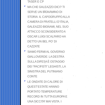
TASER E CP
MA CHE GALEAZZO DICI? TI
SERVE UN BIGNAMINO DI
STORIA. IL CAPOGRUPPO ALLA
CAMERA DI FRATELLI D’ITALIA,
GALEAZZO BIGNAMI, NEL SUO
ATTACCO SCONSIDERATO A
OSCAR LUIGI SCALFARO HA
DETTO UN BEL PO’ DI
CAZZATE
SIAMO FERMI AL GOVERNO
GIALLOVERDE: LA DESTRA
SULLA DIFESA È OSTAGGIO
DEI “PACIFISTI” LEGHISTI, LA
SINISTRA DEL PUTINIANO
CONTE
LE ONDATE DI CALORE DI
QUEST’ESTATE HANNO
PORTATO TEMPERATURE
RECORD IN TUTTA EUROPA E
UNA SICCITA’ MAI VISTA. I