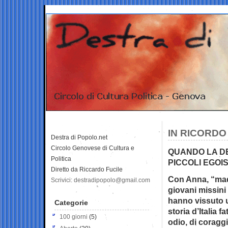
IN RICORDO
Destra di Popolo.net
Circolo Genovese di Cultura e
QUANDO LA DE
Politica
PICCOLI EGOIS
Diretto da Riccardo Fucile
Con Anna, “madre
Scrivici: destradipopolo@gmail.com
giovani missini
hanno vissuto u
Categorie
storia d’Italia f
100 giorni
(5)
odio, di coraggi