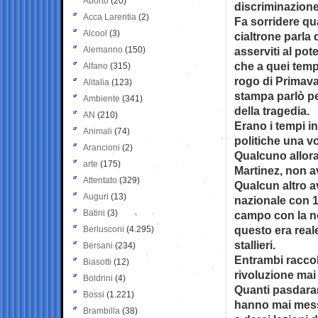
Aborto
(20)
discriminazione
Acca Larentia
(2)
Fa sorridere q
Alcool
(3)
cialtrone parla d
Alemanno
(150)
asserviti al po
che a quei tempi
Alfano
(315)
rogo di Primava
Alitalia
(123)
stampa parlò pe
Ambiente
(341)
della tragedia.
AN
(210)
Erano i tempi in
Animali
(74)
politiche una vo
Arancioni
(2)
Qualcuno allora
arte
(175)
Martinez, non a
Attentato
(329)
Qualcun altro a
Auguri
(13)
nazionale con 1
Batini
(3)
campo con la n
questo era real
Berlusconi
(4.295)
stallieri.
Bersani
(234)
Entrambi raccol
Biasotti
(12)
rivoluzione mai 
Boldrini
(4)
Quanti pasdaran
Bossi
(1.221)
hanno mai mess
Brambilla
(38)