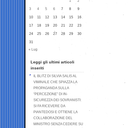
1
2
3
4
5
6
7
8
9
10
11
12
13
14
15
16
17
18
19
20
21
22
23
24
25
26
27
28
29
30
31
« Lug
Leggi gli ultimi articoli
inseriti
IL BLITZ DI SILVIA SALIS AL
VIMINALE CHE SPIAZZA LA
PROPAGANDA SULLA
“PERCEZIONE” DI IN-
SICUREZZA DEI SOVRANISTI:
SI FA RICEVERE DA
PIANTEDOSI E OTTIENE LA
COLLABORAZIONE DEL
MINISTRO SENZA CEDERE SU