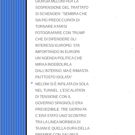
GIORGIA MELONI PER LA
SOSPENSIONE DEL TRATTATO
SI SCHENGEN: “SEMBRA CHE
SIA PIÙ PREOCCUPATA DI
TORNARE A FARSI
FOTOGRAFARE CON TRUMP
CHE DI DIFENDERE GLI
INTERESSI EUROPEI. STA
IMPORTANDO IN EUROPA
UN’AGENDA POLITICA CHE
MIRA A INDEBOLIRLA
DALL’INTERNO. MA È RIMASTA
PIUTTOSTO ISOLATA”
MELONI SI È INFILATA DA SOLA
NEL TUNNEL. L’ESCALATION
DI TENSIONE CON IL
GOVERNO SPAGNOLO ERA
PREVEDIBILE: TRE GIORNI FA
C’ERA STATO UNO SCONTRO
TRA LA LINEA MORBIDA DI
TAJANI E QUELLA DURA DELLA
PREMIER CON SALVINI E