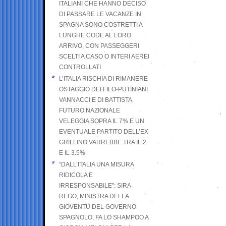
ITALIANI CHE HANNO DECISO
DI PASSARE LE VACANZE IN
SPAGNA SONO COSTRETTI A
LUNGHE CODE AL LORO
ARRIVO, CON PASSEGGERI
SCELTI A CASO O INTERI AEREI
CONTROLLATI
L’ITALIA RISCHIA DI RIMANERE
OSTAGGIO DEI FILO-PUTINIANI
VANNACCI E DI BATTISTA.
FUTURO NAZIONALE
VELEGGIA SOPRA IL 7% E UN
EVENTUALE PARTITO DELL’EX
GRILLINO VARREBBE TRA IL 2
E IL 3.5%
“DALL’ITALIA UNA MISURA
RIDICOLA E
IRRESPONSABILE”: SIRA
REGO, MINISTRA DELLA
GIOVENTÙ DEL GOVERNO
SPAGNOLO, FA LO SHAMPOO A