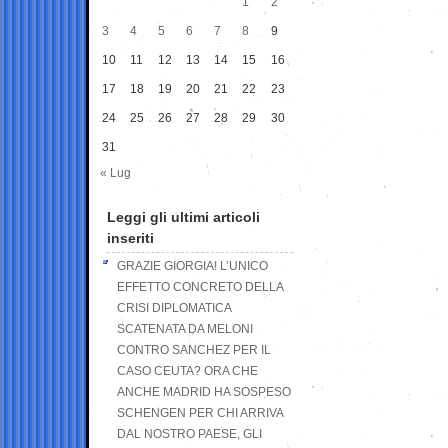
1
2
3
4
5
6
7
8
9
10
11
12
13
14
15
16
17
18
19
20
21
22
23
24
25
26
27
28
29
30
31
« Lug
Leggi gli ultimi articoli
inseriti
GRAZIE GIORGIA! L’UNICO
EFFETTO CONCRETO DELLA
CRISI DIPLOMATICA
SCATENATA DA MELONI
CONTRO SANCHEZ PER IL
CASO CEUTA? ORA CHE
ANCHE MADRID HA SOSPESO
SCHENGEN PER CHI ARRIVA
DAL NOSTRO PAESE, GLI