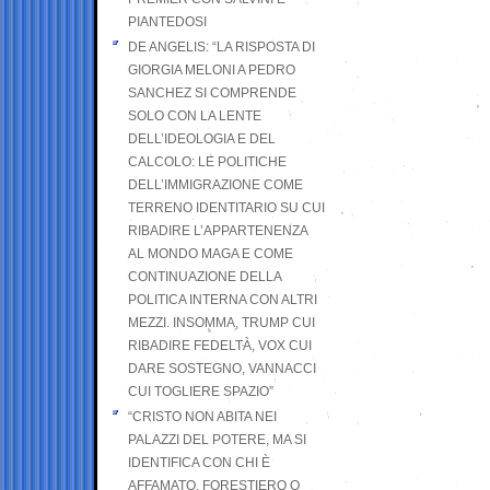
PIANTEDOSI
DE ANGELIS: “LA RISPOSTA DI
GIORGIA MELONI A PEDRO
SANCHEZ SI COMPRENDE
SOLO CON LA LENTE
DELL’IDEOLOGIA E DEL
CALCOLO: LE POLITICHE
DELL’IMMIGRAZIONE COME
TERRENO IDENTITARIO SU CUI
RIBADIRE L’APPARTENENZA
AL MONDO MAGA E COME
CONTINUAZIONE DELLA
POLITICA INTERNA CON ALTRI
MEZZI. INSOMMA, TRUMP CUI
RIBADIRE FEDELTÀ, VOX CUI
DARE SOSTEGNO, VANNACCI
CUI TOGLIERE SPAZIO”
“CRISTO NON ABITA NEI
PALAZZI DEL POTERE, MA SI
IDENTIFICA CON CHI È
AFFAMATO, FORESTIERO O