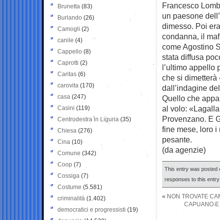
Francesco Lomba
Brunetta
(83)
un paesone dell’h
Burlando
(26)
dimesso. Poi era
Camogli
(2)
condanna, il maf
canile
(4)
come Agostino Sa
Cappello
(8)
stata diffusa po
Caprotti
(2)
l’ultimo appello 
Caritas
(6)
che si dimetterà
carovita
(170)
dall’indagine del
casa
(247)
Quello che appare
al volo: «Lagalla
Casini
(119)
Provenzano. E G
Centrodestra in Liguria
(35)
fine mese, loro i
Chiesa
(276)
pesante.
Cina
(10)
(da agenzie)
Comune
(342)
Coop
(7)
This entry was posted o
Cossiga
(7)
responses to this entr
Costume
(5.581)
«
NON TROVATE CA
criminalità
(1.402)
CAPUANO E L
democratici e progressisti
(19)