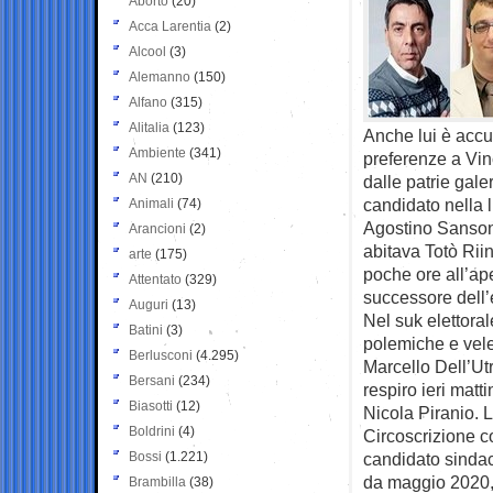
Aborto
(20)
Acca Larentia
(2)
Alcool
(3)
Alemanno
(150)
Alfano
(315)
Alitalia
(123)
Anche lui è accu
Ambiente
(341)
preferenze a Vin
AN
(210)
dalle patrie gale
candidato nella l
Animali
(74)
Agostino Sansone,
Arancioni
(2)
abitava Totò Rii
arte
(175)
poche ore all’ap
Attentato
(329)
successore dell’
Auguri
(13)
Nel suk elettora
Batini
(3)
polemiche e velen
Berlusconi
(4.295)
Marcello Dell’Utr
Bersani
(234)
respiro ieri matt
Biasotti
(12)
Nicola Piranio. L
Boldrini
(4)
Circoscrizione c
Bossi
(1.221)
candidato sindaco
da maggio 2020, 
Brambilla
(38)