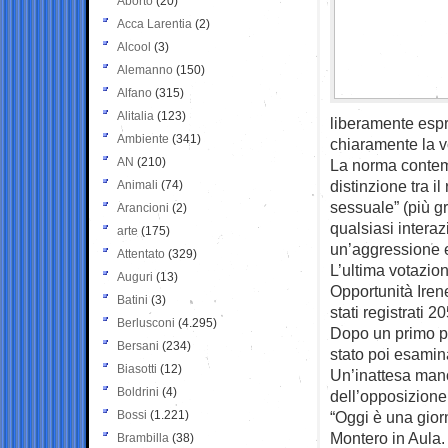
Aborto
(20)
Acca Larentia
(2)
Alcool
(3)
Alemanno
(150)
Alfano
(315)
Alitalia
(123)
liberamente espr
Ambiente
(341)
chiaramente la v
AN
(210)
La norma contemp
distinzione tra i
Animali
(74)
sessuale” (più gr
Arancioni
(2)
qualsiasi intera
arte
(175)
un’aggressione e
Attentato
(329)
L’ultima votazion
Auguri
(13)
Opportunità Iren
Batini
(3)
stati registrati 2
Berlusconi
(4.295)
Dopo un primo pa
Bersani
(234)
stato poi esamina
Biasotti
(12)
Un’inattesa mano
Boldrini
(4)
dell’opposizione 
Bossi
(1.221)
“Oggi è una giorn
Montero in Aula.
Brambilla
(38)