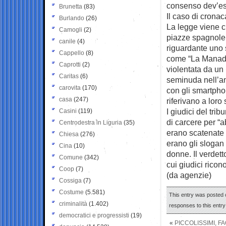
consenso dev’esse
Brunetta
(83)
Il caso di cronac
Burlando
(26)
La legge viene ch
Camogli
(2)
piazze spagnole 
canile
(4)
riguardante uno s
Cappello
(8)
come “La Manada”,
Caprotti
(2)
violentata da un
Caritas
(6)
seminuda nell’an
carovita
(170)
con gli smartpho
casa
(247)
riferivano a loro
I giudici del tr
Casini
(119)
di carcere per “a
Centrodestra in Liguria
(35)
erano scatenate n
Chiesa
(276)
erano gli slogan
Cina
(10)
donne. Il verdett
Comune
(342)
cui giudici rico
Coop
(7)
(da agenzie)
Cossiga
(7)
Costume
(5.581)
This entry was posted o
criminalità
(1.402)
responses to this entr
democratici e progressisti
(19)
«
PICCOLISSIMI, F