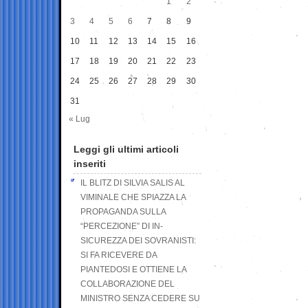
1
2
3
4
5
6
7
8
9
10
11
12
13
14
15
16
17
18
19
20
21
22
23
24
25
26
27
28
29
30
31
« Lug
Leggi gli ultimi articoli
inseriti
IL BLITZ DI SILVIA SALIS AL
VIMINALE CHE SPIAZZA LA
PROPAGANDA SULLA
“PERCEZIONE” DI IN-
SICUREZZA DEI SOVRANISTI:
SI FA RICEVERE DA
PIANTEDOSI E OTTIENE LA
COLLABORAZIONE DEL
MINISTRO SENZA CEDERE SU