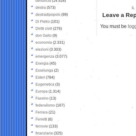
denuncia
(14.528)
destra
(573)
IL
Leave a Rep
destradipopolo
(99)
Di Pietro
(101)
You must be
log
Diritti civili
(276)
don Gallo
(9)
economia
(2.331)
elezioni
(3.303)
emergenza
(3.077)
Energia
(45)
Esselunga
(2)
Esteri
(784)
Eugenetica
(3)
Europa
(1.314)
Fassino
(13)
federalismo
(167)
Ferrara
(21)
Ferretti
(6)
ferrovie
(133)
finanziaria
(325)