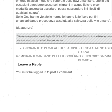
emerge in alcun modo che l’operato delle navi umanitarie, che in più
occasioni avrebbero soccorso i migranti in acque libiche e con
modalità ancora da accertare, possa nascondere fini illeciti di
qualsiasi natura”.
Se le Ong hanno violato le norme lo hanno fatto “solo per fini
umanitari dando precedenza assoluta alla salvezza delle vite umane”.
(da agenzie)
This entry was posted on martedì, Luglio 10th, 2018 at 21:23 and is filed under
Giustizia
. You can follow any respo
can
leave a response
, or
trackback
from your own site.
«
IGNORANTE O IN MALAFEDE: SALVINI SI LEGGA ALMENO I GI
CAZZATE
67 MIGRANTI MANDANO IN TILT IL GOVERNO XENOFOBO: SALVIN
DI MAIO
»
Leave a Reply
You must be
logged in
to post a comment.