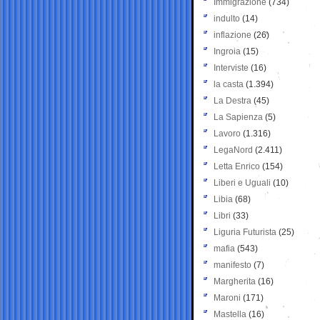
Immigrazione
(734)
indulto
(14)
inflazione
(26)
Ingroia
(15)
Interviste
(16)
la casta
(1.394)
La Destra
(45)
La Sapienza
(5)
Lavoro
(1.316)
LegaNord
(2.411)
Letta Enrico
(154)
Liberi e Uguali
(10)
Libia
(68)
Libri
(33)
Liguria Futurista
(25)
mafia
(543)
manifesto
(7)
Margherita
(16)
Maroni
(171)
Mastella
(16)