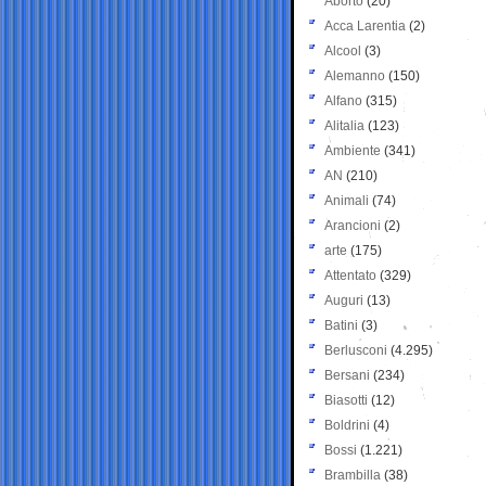
Aborto
(20)
Acca Larentia
(2)
Alcool
(3)
Alemanno
(150)
Alfano
(315)
Alitalia
(123)
Ambiente
(341)
AN
(210)
Animali
(74)
Arancioni
(2)
arte
(175)
Attentato
(329)
Auguri
(13)
Batini
(3)
Berlusconi
(4.295)
Bersani
(234)
Biasotti
(12)
Boldrini
(4)
Bossi
(1.221)
Brambilla
(38)