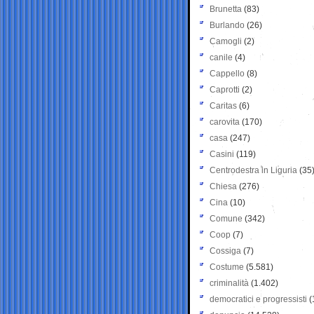
Brunetta
(83)
Burlando
(26)
Camogli
(2)
canile
(4)
Cappello
(8)
Caprotti
(2)
Caritas
(6)
carovita
(170)
casa
(247)
Casini
(119)
Centrodestra in Liguria
(35
Chiesa
(276)
Cina
(10)
Comune
(342)
Coop
(7)
Cossiga
(7)
Costume
(5.581)
criminalità
(1.402)
democratici e progressisti
(