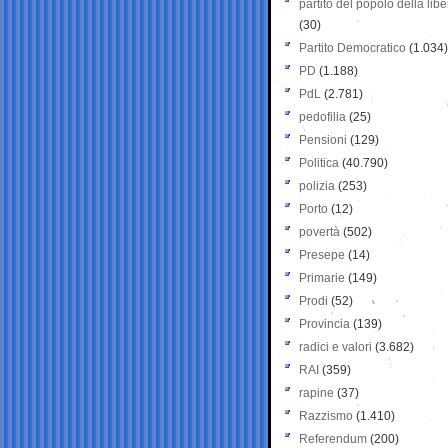
partito del popolo della libe
(30)
Partito Democratico
(1.034)
PD
(1.188)
PdL
(2.781)
pedofilia
(25)
Pensioni
(129)
Politica
(40.790)
polizia
(253)
Porto
(12)
povertà
(502)
Presepe
(14)
Primarie
(149)
Prodi
(52)
Provincia
(139)
radici e valori
(3.682)
RAI
(359)
rapine
(37)
Razzismo
(1.410)
Referendum
(200)