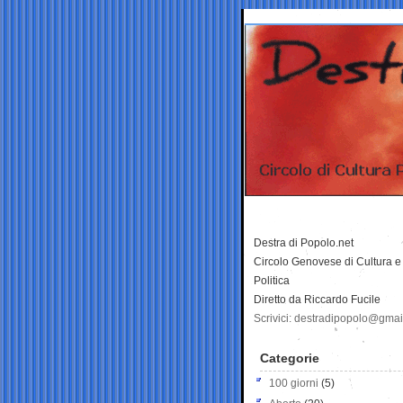
Destra di Popolo.net
Circolo Genovese di Cultura e
Politica
Diretto da Riccardo Fucile
Scrivici: destradipopolo@gma
Categorie
100 giorni
(5)