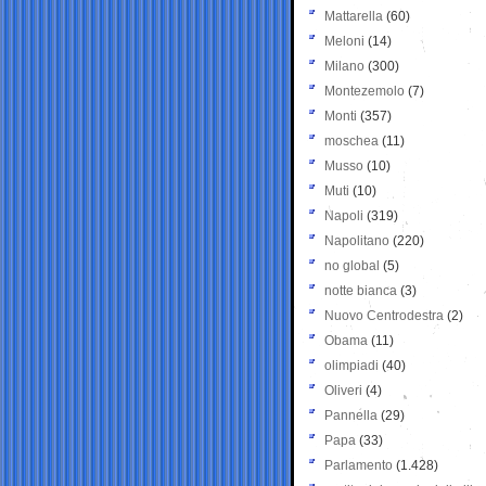
Mattarella
(60)
Meloni
(14)
Milano
(300)
Montezemolo
(7)
Monti
(357)
moschea
(11)
Musso
(10)
Muti
(10)
Napoli
(319)
Napolitano
(220)
no global
(5)
notte bianca
(3)
Nuovo Centrodestra
(2)
Obama
(11)
olimpiadi
(40)
Oliveri
(4)
Pannella
(29)
Papa
(33)
Parlamento
(1.428)