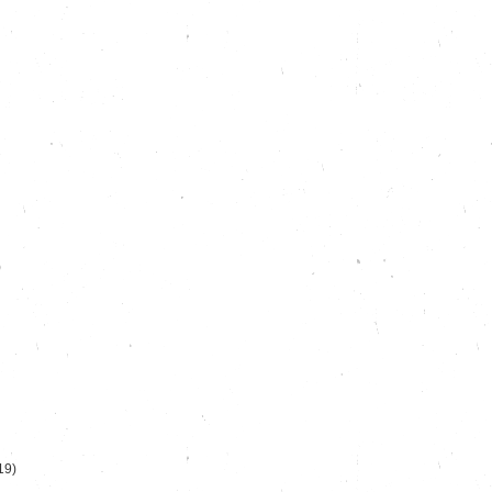
)
19)