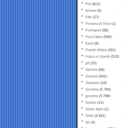
Fini
(821)
fioriere
(5)
Fitto
(27)
Fontana di Trevi
(1)
Formigoni
(90)
Forza Italia
(596)
frana
(9)
Fratelli d'Italia
(291)
Futuro e Libertà
(510)
g8
(25)
Gelmini
(68)
Genova
(542)
Giannino
(10)
Giustizia
(5.784)
governo
(5.799)
Grasso
(22)
Green Italia
(1)
Grillo
(2.941)
Idv
(4)