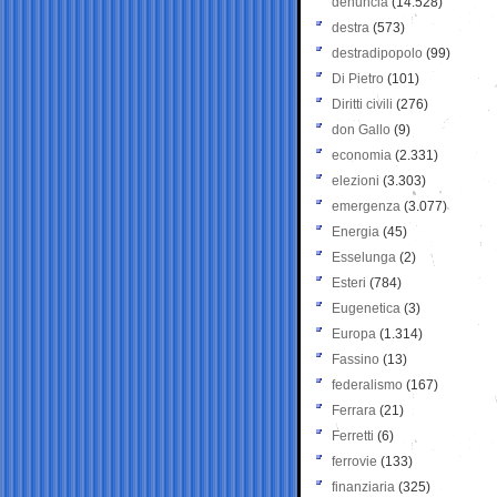
denuncia
(14.528)
destra
(573)
destradipopolo
(99)
Di Pietro
(101)
Diritti civili
(276)
don Gallo
(9)
economia
(2.331)
elezioni
(3.303)
emergenza
(3.077)
Energia
(45)
Esselunga
(2)
Esteri
(784)
Eugenetica
(3)
Europa
(1.314)
Fassino
(13)
federalismo
(167)
Ferrara
(21)
Ferretti
(6)
ferrovie
(133)
finanziaria
(325)