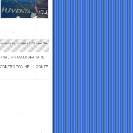
nses to this entry through the
RSS 2.0
feed. You
ORNALI PRIMA DI SPARARE
I CONTRO TONINELLI-CONTE-