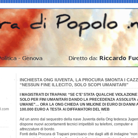
INCHIESTA ONG IUVENTA, LA PROCURA SMONTA I CAZZ
“NESSUN FINE ILLECITO, SOLO SCOPI UMANITARI”
I MAGISTRATI DI TRAPANI: “SE C’E’ STATA QUALCHE VIOLAZIONE
SOLO PER FINI UMANITARI DANDO LA PRECEDENZA ASSOLUTA 
UMANE”… ORA LA ONG CHIEDA UN MILIONE DI EURO DI DANNI A 
il.com
100.000 EURO A TESTA AI DIFFAMATORI DEL WEB
Ad un anno dal sequestro della nave Juventa della Ong tedesca Jugend
dispone nuovi accertamenti tecnici irripetibili su telefoni, computer e
attrezzature di bordo.
Fonti della Procura di Trapani precisano che dagli atti di indagine “non