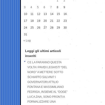
1
2
3
4
5
6
7
8
9
10
11
12
13
14
15
16
17
18
19
20
21
22
23
24
25
26
27
28
29
30
31
« Lug
Leggi gli ultimi articoli
inseriti
CE LA FARANNO QUESTA
VOLTA I PAVIDI LEGHISTI “DEL
NORD” A METTERE SOTTO
SCHIAFFO SALVINI? I
GOVERNATORI ATTILIO
FONTANA E MASSIMILIANO
FEDRIGA, INSIEME AL “DOGE”
LUCA ZAIA, SONO PRONTI A
FORMALIZZARE UNA