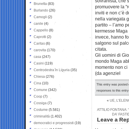
sovranista, che 
Brunetta
(83)
promuovere la “r
Burlando
(26)
inviti e non c’è
Camogli
(2)
nella variegata 
canile
(4)
partito – l’amo pe
Cappello
(8)
kermesse Maga nel
invece, hanno fo
Caprotti
(2)
salgono sul palc
Caritas
(6)
citata.
carovita
(170)
Gli uomini di Gio
casa
(247)
mondo Maga abbi
Casini
(119)
momento non ci s
Centrodestra in Liguria
(35)
(da agenzieI
Chiesa
(276)
Cina
(10)
This entry was posted o
Comune
(342)
responses to this entr
Coop
(7)
«
UE, L’ELEN
Cossiga
(7)
Costume
(5.581)
ATTILIO FONTANA:
DA’ FASTI
criminalità
(1.402)
Leave a Rep
democratici e progressisti
(19)