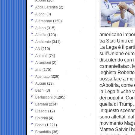
Aborto
(20)
Acca Larentia
(2)
Alcool
(3)
Alemanno
(150)
Alfano
(315)
americano impon
Alitalia
(123)
tra Stati Uniti e
Ambiente
(341)
La Lega è il par
AN
(210)
sull’Unione europ
Animali
(74)
discutendo con il
Arancioni
(2)
«smantellata». M
arte
(175)
leghista Roberto
Attentato
(329)
possa fare a men
Auguri
(13)
«Abolirla, come 
Batini
(3)
la Lega è «che ve
dei popoli». Cond
Berlusconi
(4.295)
quella di Trump,
Bersani
(234)
In questo scenari
Biasotti
(12)
sono allettati da
Boldrini
(4)
movimento Maga 
Bossi
(1.221)
Matteo Salvini ha
Brambilla
(38)