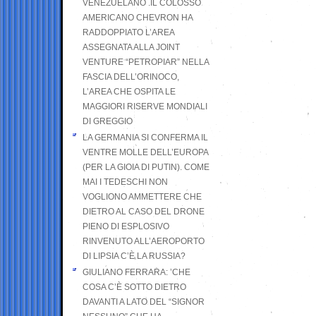
VENEZUELANO .IL COLOSSO
AMERICANO CHEVRON HA
RADDOPPIATO L’AREA
ASSEGNATA ALLA JOINT
VENTURE “PETROPIAR” NELLA
FASCIA DELL’ORINOCO,
L’AREA CHE OSPITA LE
MAGGIORI RISERVE MONDIALI
DI GREGGIO
LA GERMANIA SI CONFERMA IL
VENTRE MOLLE DELL’EUROPA
(PER LA GIOIA DI PUTIN). COME
MAI I TEDESCHI NON
VOGLIONO AMMETTERE CHE
DIETRO AL CASO DEL DRONE
PIENO DI ESPLOSIVO
RINVENUTO ALL’AEROPORTO
DI LIPSIA C’È LA RUSSIA?
GIULIANO FERRARA: ’CHE
COSA C’È SOTTO DIETRO
DAVANTI A LATO DEL “SIGNOR