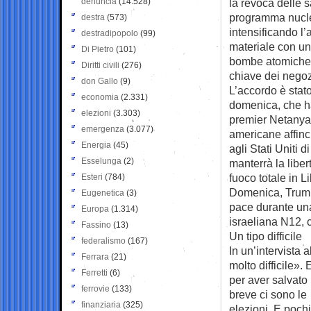
denuncia
(14.528)
la revoca delle s
programma nuclea
destra
(573)
intensificando l’
destradipopolo
(99)
materiale con un
Di Pietro
(101)
bombe atomiche. 
Diritti civili
(276)
chiave dei negozi
don Gallo
(9)
L’accordo è stato
economia
(2.331)
domenica, che ha 
elezioni
(3.303)
premier Netanyah
emergenza
(3.077)
americane affinch
Energia
(45)
agli Stati Uniti 
Esselunga
(2)
manterrà la liber
fuoco totale in 
Esteri
(784)
Domenica, Trump
Eugenetica
(3)
pace durante una
Europa
(1.314)
israeliana N12, c
Fassino
(13)
Un tipo difficile
federalismo
(167)
In un’intervista
Ferrara
(21)
molto difficile».
Ferretti
(6)
per aver salvato 
ferrovie
(133)
breve ci sono le
finanziaria
(325)
elezioni. E pochi