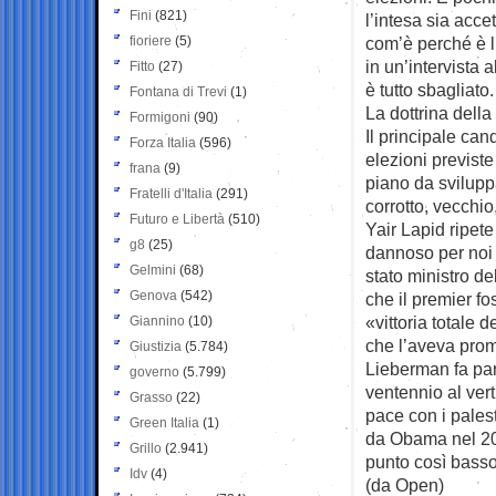
Fini
(821)
l’intesa sia acce
fioriere
(5)
com’è perché è l
in un’intervista 
Fitto
(27)
è tutto sbagliato
Fontana di Trevi
(1)
La dottrina della
Formigoni
(90)
Il principale can
Forza Italia
(596)
elezioni previst
frana
(9)
piano da sviluppa
Fratelli d'Italia
(291)
corrotto, vecchi
Futuro e Libertà
(510)
Yair Lapid ripete
g8
(25)
dannoso per noi 
Gelmini
(68)
stato ministro d
Genova
(542)
che il premier f
«vittoria totale
Giannino
(10)
che l’aveva prom
Giustizia
(5.784)
Lieberman fa par
governo
(5.799)
ventennio al ver
Grasso
(22)
pace con i palest
Green Italia
(1)
da Obama nel 20
Grillo
(2.941)
punto così bass
Idv
(4)
(da Open)