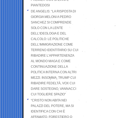
PIANTEDOSI
DE ANGELIS: “LA RISPOSTA DI
GIORGIA MELONI A PEDRO
SANCHEZ SI COMPRENDE
SOLO CON LA LENTE
DELL’IDEOLOGIA E DEL
CALCOLO: LE POLITICHE
DELL’IMMIGRAZIONE COME
TERRENO IDENTITARIO SU CUI
RIBADIRE L’APPARTENENZA
AL MONDO MAGA E COME
CONTINUAZIONE DELLA
POLITICA INTERNA CON ALTRI
MEZZI. INSOMMA, TRUMP CUI
RIBADIRE FEDELTÀ, VOX CUI
DARE SOSTEGNO, VANNACCI
CUI TOGLIERE SPAZIO”
“CRISTO NON ABITA NEI
PALAZZI DEL POTERE, MA SI
IDENTIFICA CON CHI È
AFFAMATO, FORESTIERO O