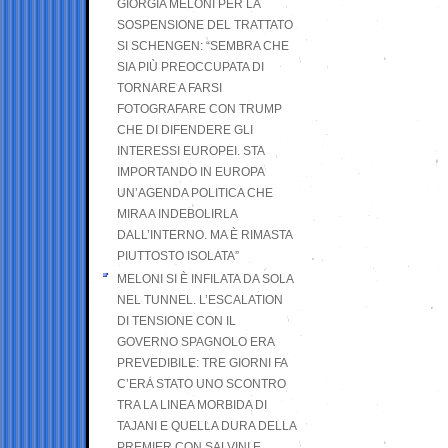
GIORGIA MELONI PER LA
SOSPENSIONE DEL TRATTATO
SI SCHENGEN: “SEMBRA CHE
SIA PIÙ PREOCCUPATA DI
TORNARE A FARSI
FOTOGRAFARE CON TRUMP
CHE DI DIFENDERE GLI
INTERESSI EUROPEI. STA
IMPORTANDO IN EUROPA
UN’AGENDA POLITICA CHE
MIRA A INDEBOLIRLA
DALL’INTERNO. MA È RIMASTA
PIUTTOSTO ISOLATA”
MELONI SI È INFILATA DA SOLA
NEL TUNNEL. L’ESCALATION
DI TENSIONE CON IL
GOVERNO SPAGNOLO ERA
PREVEDIBILE: TRE GIORNI FA
C’ERA STATO UNO SCONTRO
TRA LA LINEA MORBIDA DI
TAJANI E QUELLA DURA DELLA
PREMIER CON SALVINI E