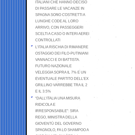
ITALIANI CHE HANNO DECISO
DI PASSARE LE VACANZE IN
SPAGNA SONO COSTRETTI A
LUNGHE CODE AL LORO
ARRIVO, CON PASSEGGERI
SCELTI A CASO O INTERI AEREI
CONTROLLATI
L’ITALIA RISCHIA DI RIMANERE
OSTAGGIO DEI FILO-PUTINIANI
VANNACCI E DI BATTISTA.
FUTURO NAZIONALE
VELEGGIA SOPRA IL 7% E UN
EVENTUALE PARTITO DELL’EX
GRILLINO VARREBBE TRA IL 2
E IL 3.5%
“DALL’ITALIA UNA MISURA
RIDICOLA E
IRRESPONSABILE”: SIRA
REGO, MINISTRA DELLA
GIOVENTÙ DEL GOVERNO
SPAGNOLO, FA LO SHAMPOO A