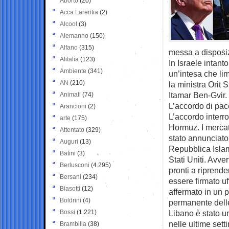
Aborto
(20)
Acca Larentia
(2)
Alcool
(3)
Alemanno
(150)
Alfano
(315)
messa a disposizi
Alitalia
(123)
In Israele intant
Ambiente
(341)
un’intesa che li
AN
(210)
la ministra Orit 
Itamar Ben-Gvir.
Animali
(74)
L’accordo di pac
Arancioni
(2)
L’accordo interro
arte
(175)
Hormuz. I mercati
Attentato
(329)
stato annunciat
Auguri
(13)
Repubblica Islami
Batini
(3)
Stati Uniti. Avve
Berlusconi
(4.295)
pronti a ripren
Bersani
(234)
essere firmato u
Biasotti
(12)
affermato in un 
Boldrini
(4)
permanente delle 
Bossi
(1.221)
Libano è stato un
nelle ultime sett
Brambilla
(38)