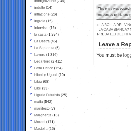
Immigrazione
(734)
indulto
(14)
This entry was posted o
inflazione
(26)
responses to this entr
Ingroia
(15)
«
LA BOLLA DEL VIN
Interviste
(16)
LA CASA BIANCA?
PREDA DEI DELIRI 
la casta
(1.394)
La Destra
(45)
Leave a Rep
La Sapienza
(5)
You must be
log
Lavoro
(1.316)
LegaNord
(2.411)
Letta Enrico
(154)
Liberi e Uguali
(10)
Libia
(68)
Libri
(33)
Liguria Futurista
(25)
mafia
(543)
manifesto
(7)
Margherita
(16)
Maroni
(171)
Mastella
(16)