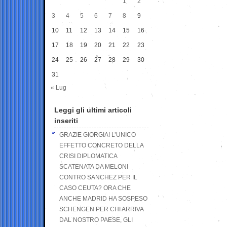
1
2
3
4
5
6
7
8
9
10
11
12
13
14
15
16
17
18
19
20
21
22
23
24
25
26
27
28
29
30
31
« Lug
Leggi gli ultimi articoli
inseriti
GRAZIE GIORGIA! L’UNICO
EFFETTO CONCRETO DELLA
CRISI DIPLOMATICA
SCATENATA DA MELONI
CONTRO SANCHEZ PER IL
CASO CEUTA? ORA CHE
ANCHE MADRID HA SOSPESO
SCHENGEN PER CHI ARRIVA
DAL NOSTRO PAESE, GLI