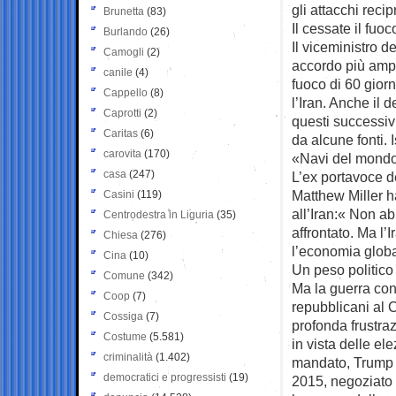
gli attacchi recip
Brunetta
(83)
Il cessate il fuoc
Burlando
(26)
Il viceministro 
Camogli
(2)
accordo più ampi
canile
(4)
fuoco di 60 gior
Cappello
(8)
l’Iran. Anche il 
Caprotti
(2)
questi successiv
Caritas
(6)
da alcune fonti. 
carovita
(170)
«Navi del mondo,
casa
(247)
L’ex portavoce d
Matthew Miller h
Casini
(119)
all’Iran:« Non a
Centrodestra in Liguria
(35)
affrontato. Ma l’
Chiesa
(276)
l’economia globa
Cina
(10)
Un peso politico
Comune
(342)
Ma la guerra con 
Coop
(7)
repubblicani al
Cossiga
(7)
profonda frustraz
Costume
(5.581)
in vista delle e
criminalità
(1.402)
mandato, Trump ri
democratici e progressisti
(19)
2015, negoziato