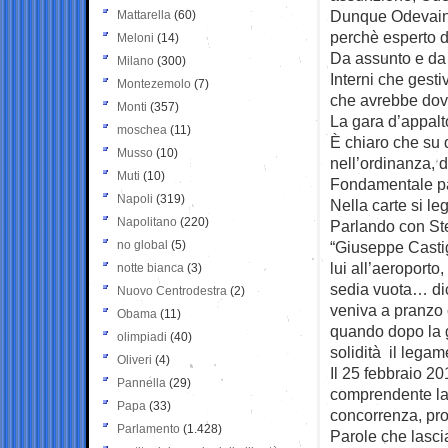
Dunque Odevaine,
Mattarella
(60)
perchè esperto d
Meloni
(14)
Da assunto e da 
Milano
(300)
Interni che gesti
Montezemolo
(7)
che avrebbe dovu
Monti
(357)
La gara d’appalto
moschea
(11)
È chiaro che su q
Musso
(10)
nell’ordinanza, 
Muti
(10)
Fondamentale par
Napoli
(319)
Nella carte si le
Napolitano
(220)
Parlando con Ste
no global
(5)
“Giuseppe Casti
lui all’aeroporto
notte bianca
(3)
sedia vuota… dic
Nuovo Centrodestra
(2)
veniva a pranzo 
Obama
(11)
quando dopo la g
olimpiadi
(40)
solidità il legame
Oliveri
(4)
Il 25 febbraio 2
Pannella
(29)
comprendente la C
Papa
(33)
concorrenza, pro
Parlamento
(1.428)
Parole che lascia