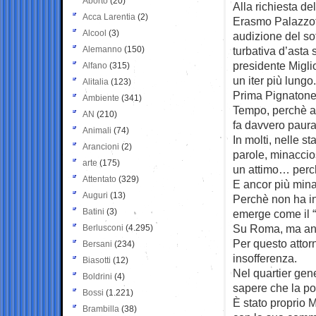
Aborto
(20)
Alla richiesta de
Acca Larentia
(2)
Erasmo Palazzot
Alcool
(3)
audizione del so
Alemanno
(150)
turbativa d’asta 
presidente Migli
Alfano
(315)
un iter più lungo.
Alitalia
(123)
Prima Pignatone, 
Ambiente
(341)
Tempo, perchè a
AN
(210)
fa davvero paura.
Animali
(74)
In molti, nelle 
Arancioni
(2)
parole, minaccio
arte
(175)
un attimo… perc
Attentato
(329)
E ancor più minac
Auguri
(13)
Perchè non ha in
Batini
(3)
emerge come il “
Su Roma, ma anc
Berlusconi
(4.295)
Per questo attorn
Bersani
(234)
insofferenza.
Biasotti
(12)
Nel quartier gen
Boldrini
(4)
sapere che la po
Bossi
(1.221)
È stato proprio M
Brambilla
(38)