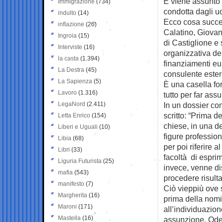
E viene assunto
Immigrazione
(734)
condotta dagli u
indulto
(14)
Ecco cosa succed
inflazione
(26)
Calatino, Giovan
Ingroia
(15)
di Castiglione e
Interviste
(16)
organizzativa de
la casta
(1.394)
finanziamenti eu
La Destra
(45)
consulente ester
La Sapienza
(5)
È una casella for
Lavoro
(1.316)
tutto per far as
LegaNord
(2.411)
In un dossier con
scritto: “Prima d
Letta Enrico
(154)
chiese, in una de
Liberi e Uguali
(10)
figure profession
Libia
(68)
per poi riferire 
Libri
(33)
facoltà di espri
Liguria Futurista
(25)
invece, venne d
mafia
(543)
procedere risulta
manifesto
(7)
Ciò vieppiù ove s
Margherita
(16)
prima della nomi
Maroni
(171)
all’individuazio
Mastella
(16)
assunzione, Ode