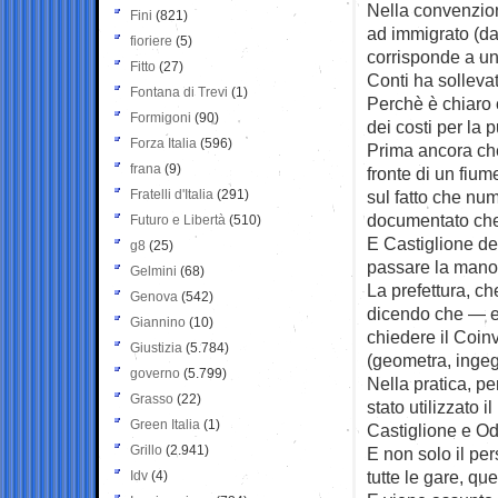
Nella convenzion
Fini
(821)
ad immigrato (dal
fioriere
(5)
corrisponde a una
Fitto
(27)
Conti ha sollevat
Fontana di Trevi
(1)
Perchè è chiaro 
Formigoni
(90)
dei costi per la
Forza Italia
(596)
Prima ancora che
frana
(9)
fronte di un fiu
Fratelli d'Italia
(291)
sul fatto che nu
documentato che g
Futuro e Libertà
(510)
E Castiglione del
g8
(25)
passare la mano 
Gelmini
(68)
La prefettura, ch
Genova
(542)
dicendo che — es
Giannino
(10)
chiedere il Coin
Giustizia
(5.784)
(geometra, ingeg
governo
(5.799)
Nella pratica, p
Grasso
(22)
stato utilizzato 
Green Italia
(1)
Castiglione e O
Grillo
(2.941)
E non solo il pe
tutte le gare, que
Idv
(4)