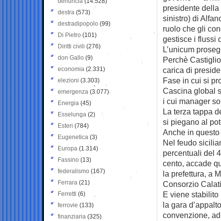
denuncia
(14.528)
presidente della 
destra
(573)
sinistro) di Alfa
destradipopolo
(99)
ruolo che gli co
Di Pietro
(101)
gestisce i flussi 
Diritti civili
(276)
L’unicum proseg
don Gallo
(9)
Perchè Castiglio
economia
(2.331)
carica di preside
Fase in cui si pr
elezioni
(3.303)
Cascina global se
emergenza
(3.077)
i cui manager son
Energia
(45)
La terza tappa d
Esselunga
(2)
si piegano al pot
Esteri
(784)
Anche in questo c
Eugenetica
(3)
Nel feudo sicilia
Europa
(1.314)
percentuali del 4
Fassino
(13)
cento, accade que
federalismo
(167)
la prefettura, a 
Ferrara
(21)
Consorzio Calati
E viene stabilit
Ferretti
(6)
la gara d’appalt
ferrovie
(133)
convenzione, ad 
finanziaria
(325)