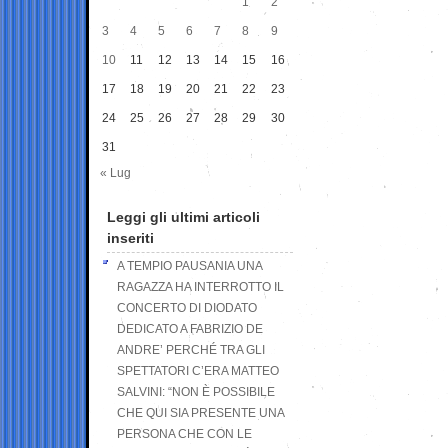
1
2
3
4
5
6
7
8
9
10
11
12
13
14
15
16
17
18
19
20
21
22
23
24
25
26
27
28
29
30
31
« Lug
Leggi gli ultimi articoli
inseriti
A TEMPIO PAUSANIA UNA
RAGAZZA HA INTERROTTO IL
CONCERTO DI DIODATO
DEDICATO A FABRIZIO DE
ANDRE’ PERCHÉ TRA GLI
SPETTATORI C’ERA MATTEO
SALVINI: “NON È POSSIBILE
CHE QUI SIA PRESENTE UNA
PERSONA CHE CON LE