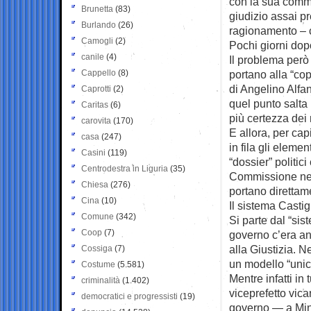
con la sua commi
Brunetta
(83)
giudizio assai p
Burlando
(26)
ragionamento – ci
Camogli
(2)
Pochi giorni dop
canile
(4)
Il problema però 
Cappello
(8)
portano alla “cop
di Angelino Alfan
Caprotti
(2)
quel punto salta
Caritas
(6)
più certezza dei
carovita
(170)
E allora, per ca
casa
(247)
in fila gli eleme
Casini
(119)
“dossier” politic
Centrodestra in Liguria
(35)
Commissione nel 
Chiesa
(276)
portano direttame
Cina
(10)
Il sistema Castig
Comune
(342)
Si parte dal “si
Coop
(7)
governo c’era an
alla Giustizia. N
Cossiga
(7)
un modello “unico”
Costume
(5.581)
Mentre infatti in 
criminalità
(1.402)
viceprefetto vic
democratici e progressisti
(19)
governo — a Mine