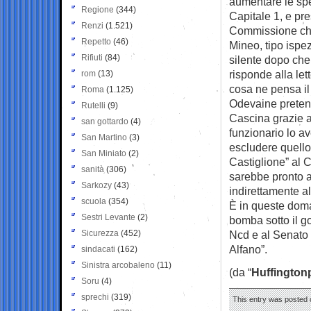
aumentare le sp
Regione
(344)
Capitale 1, e pr
Renzi
(1.521)
Commissione che 
Repetto
(46)
Mineo, tipo ispez
Rifiuti
(84)
silente dopo che
risponde alla le
rom
(13)
cosa ne pensa il 
Roma
(1.125)
Odevaine preten
Rutelli
(9)
Cascina grazie a
san gottardo
(4)
funzionario lo a
San Martino
(3)
escludere quello
San Miniato
(2)
Castiglione” al C
sanità
(306)
sarebbe pronto a
Sarkozy
(43)
indirettamente a
scuola
(354)
È in queste doma
Sestri Levante
(2)
bomba sotto il go
Sicurezza
(452)
Ncd e al Senato s
Alfano”.
sindacati
(162)
Sinistra arcobaleno
(11)
(da “
Huffington
Soru
(4)
sprechi
(319)
This entry was posted o