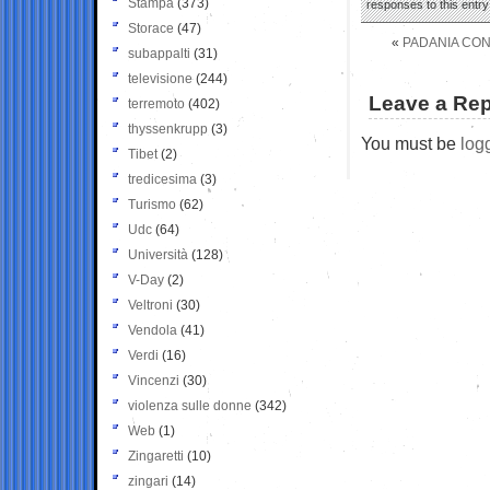
Stampa
(373)
responses to this entr
Storace
(47)
«
PADANIA CON
subappalti
(31)
televisione
(244)
Leave a Rep
terremoto
(402)
thyssenkrupp
(3)
You must be
log
Tibet
(2)
tredicesima
(3)
Turismo
(62)
Udc
(64)
Università
(128)
V-Day
(2)
Veltroni
(30)
Vendola
(41)
Verdi
(16)
Vincenzi
(30)
violenza sulle donne
(342)
Web
(1)
Zingaretti
(10)
zingari
(14)