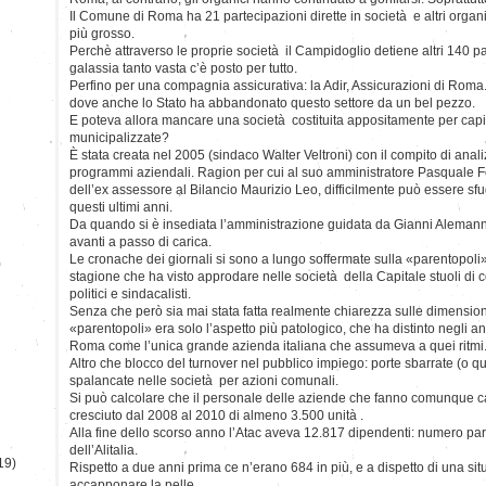
Il Comune di Roma ha 21 partecipazioni dirette in società e altri organi
più grosso.
Perchè attraverso le proprie società il Campidoglio detiene altri 140 pa
galassia tanto vasta c’è posto per tutto.
Perfino per una compagnia assicurativa: la Adir, Assicurazioni di Roma. 
dove anche lo Stato ha abbandonato questo settore da un bel pezzo.
E poteva allora mancare una società costituita appositamente per capi
municipalizzate?
È stata creata nel 2005 (sindaco Walter Veltroni) con il compito di anali
programmi aziendali. Ragion per cui al suo amministratore Pasquale Fo
dell’ex assessore al Bilancio Maurizio Leo, difficilmente può essere sf
questi ultimi anni.
Da quando si è insediata l’amministrazione guidata da Gianni Aleman
avanti a passo di carica.
Le cronache dei giornali si sono a lungo soffermate sulla «parentopoli»
)
stagione che ha visto approdare nelle società della Capitale stuoli di co
politici e sindacalisti.
Senza che però sia mai stata fatta realmente chiarezza sulle dimension
«parentopoli» era solo l’aspetto più patologico, che ha distinto negli an
Roma come l’unica grande azienda italiana che assumeva a quei ritmi
Altro che blocco del turnover nel pubblico impiego: porte sbarrate (o qua
spalancate nelle società per azioni comunali.
Si può calcolare che il personale delle aziende che fanno comunque c
cresciuto dal 2008 al 2010 di almeno 3.500 unità .
Alla fine dello scorso anno l’Atac aveva 12.817 dipendenti: numero pa
dell’Alitalia.
19)
Rispetto a due anni prima ce n’erano 684 in più, e a dispetto di una s
accapponare la pelle.