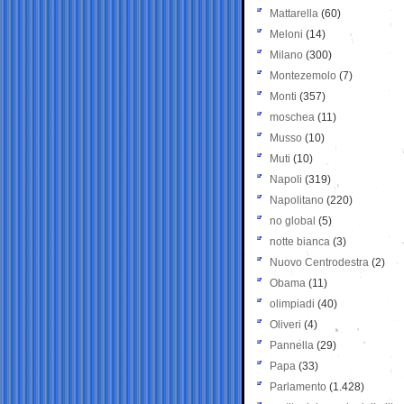
Mattarella
(60)
Meloni
(14)
Milano
(300)
Montezemolo
(7)
Monti
(357)
moschea
(11)
Musso
(10)
Muti
(10)
Napoli
(319)
Napolitano
(220)
no global
(5)
notte bianca
(3)
Nuovo Centrodestra
(2)
Obama
(11)
olimpiadi
(40)
Oliveri
(4)
Pannella
(29)
Papa
(33)
Parlamento
(1.428)