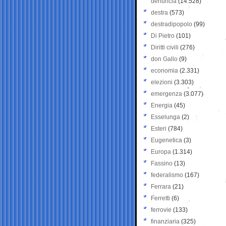
denuncia
(14.528)
destra
(573)
destradipopolo
(99)
Di Pietro
(101)
Diritti civili
(276)
don Gallo
(9)
economia
(2.331)
elezioni
(3.303)
emergenza
(3.077)
Energia
(45)
Esselunga
(2)
Esteri
(784)
Eugenetica
(3)
Europa
(1.314)
Fassino
(13)
federalismo
(167)
Ferrara
(21)
Ferretti
(6)
ferrovie
(133)
finanziaria
(325)