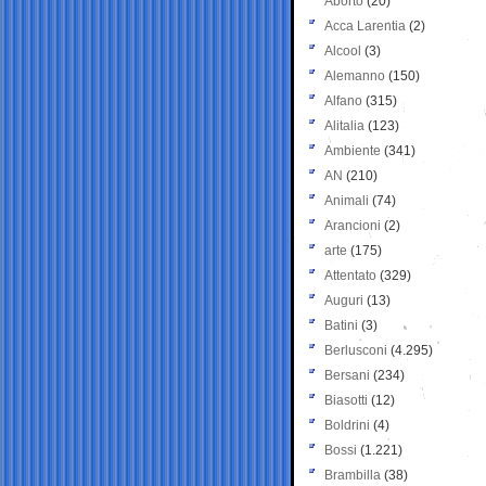
Aborto
(20)
Acca Larentia
(2)
Alcool
(3)
Alemanno
(150)
Alfano
(315)
Alitalia
(123)
Ambiente
(341)
AN
(210)
Animali
(74)
Arancioni
(2)
arte
(175)
Attentato
(329)
Auguri
(13)
Batini
(3)
Berlusconi
(4.295)
Bersani
(234)
Biasotti
(12)
Boldrini
(4)
Bossi
(1.221)
Brambilla
(38)