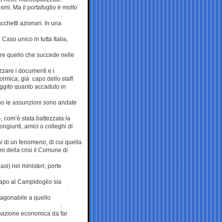
smi. Ma il portafoglio è molto
cchetti azionari. In una
Caso unico in tutta Italia,
re quello che succede nelle
zzare i documenti e i
rmica, già capo dello staff
uggito quanto accaduto in
no le assunzioni sono andate
, com’è stata battezzata la
ngiunti, amici o colleghi di
i di un fenomeno, di cui quella
ni della crisi il Comune di
.
si) nei ministeri, porte
apo al Campidoglio sia
ragonabile a quello
ituazione economica da far