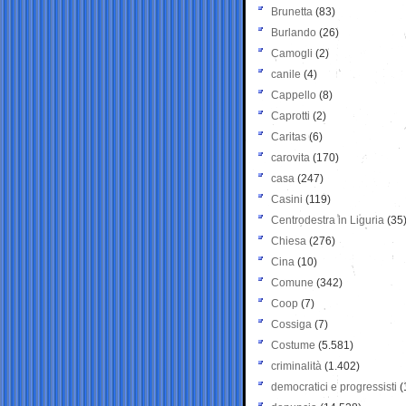
Brunetta
(83)
Burlando
(26)
Camogli
(2)
canile
(4)
Cappello
(8)
Caprotti
(2)
Caritas
(6)
carovita
(170)
casa
(247)
Casini
(119)
Centrodestra in Liguria
(35
Chiesa
(276)
Cina
(10)
Comune
(342)
Coop
(7)
Cossiga
(7)
Costume
(5.581)
criminalità
(1.402)
democratici e progressisti
(