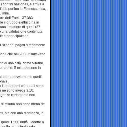
 i confini nazionali, e arriva a
l’alto perfino la Finmeccanica,
5 mila.
re dell’Enel. I 37.383
e il gruppo elettrico ha in
iano il numero di quelli (37
 una valutazione contenuta
te o partecipate dal
1 stipendi pagati direttamente
sone che nel 2008 risultavano
i di una città come Viterbo.
ire oltre 5 mila persone in
scludendo ovviamente quelli
onale.
lia i dipendenti comunali sono
e ne sono invece 9,10.
esigenze certamente non
une di Milano non sono meno dei
ti. Ma con una differenza, in
i quasi 1.500 unità . Mentre a
o nelle municipalizzate.