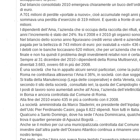
Dal bilancio consolidato 2010 emergeva chiaramente un buco dell’ordi
di euro.
A 701 milioni di perdite «portate a nuovo», cioè accumulate negli anni p
sommava una perdita d’esercizio di 319 milioni. E questo a fronte di un
milioni.
I dipendenti dell’Ama, l’azienda che si occupa della raccolta dei rifiuti
anni l’incremento è stato del 24%: fra il 2008 e il 2010 gli organici sono
Nel bilancio dello scorso anno figuravano crediti verso utenti e aziende p
pagata per la bellezza di 743 milioni di euro: poi svalutati a «soli» 436 
I debiti con le banche toccavano 620 milioni, che per un’azienda che 
finale e non ha quindi il problema degli investimenti relativi non è cer
Sempre al 31 dicembre del 2010 i dipendenti della Roma Multiservizi, qu
diventati 3.683, ovvero 68 in più del 2008.
È una società che ha in appalto alcuni servizi particolari, come la puli
Roma ne controllava attraverso l’Ama il 36%, in società con due soggett
Si tratta della Manutencoop (Lega delle cooperative) e della Veneta, c
secondo il sito della società , consultato ieri, la quota del Campidoglio
I posti di lavoro sono aumentati anche all’Acea, l’azienda dell’elettricit
in Borsa e ancora controllata dal Comune di Roma.
Alla fine del 2010 erano 435 in più a confronto con il 2008.
La società amministrata da Marco Staderini, ex presidente dell’Inpdap 
dell’Udc Pier Ferdinando Casini, paga 6.822 stipendi. Non tutti in Italia.
Qualcuno a Santo Domingo, dove ha sede l’Acea Dominicana, qualche 
trova il quartier generale di Aguazul Bogotà …
Anche se il motivo per cui una municipalizzata controllata dal Comu
investire dall’altra parte dell’Oceano Atlantico continua a rimanere uno 
nostro tempo.
Del resto, anche l’Ama non aveva forse tentato l’avventura internazio