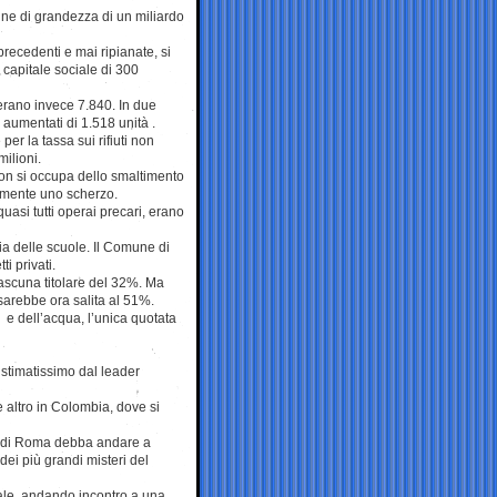
ne di grandezza di un miliardo
recedenti e mai ripianate, si
 capitale sociale di 300
, erano invece 7.840. In due
 aumentati di 1.518 unità .
er la tassa sui rifiuti non
milioni.
non si occupa dello smaltimento
tamente uno scherzo.
asi tutti operai precari, erano
zia delle scuole. Il Comune di
i privati.
iascuna titolare del 32%. Ma
 sarebbe ora salita al 51%.
à e dell’acqua, l’unica quotata
stimatissimo dal leader
altro in Colombia, dove si
ne di Roma debba andare a
dei più grandi misteri del
nale, andando incontro a una