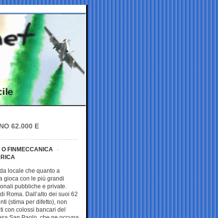
O 62.000 E
L O FINMECCANICA
ARICA
da locale che quanto a
a gioca con le più grandi
onali pubbliche e private.
di Roma. Dall’alto dei suoi 62
ti (stima per difetto), non
ti con colossi bancari del
ntesa San Paolo, che ne occupa