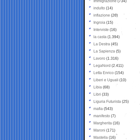
Immigrazione
(734)
indulto
(14)
inflazione
(26)
Ingroia
(15)
Interviste
(16)
la casta
(1.394)
La Destra
(45)
La Sapienza
(5)
Lavoro
(1.316)
LegaNord
(2.411)
Letta Enrico
(154)
Liberi e Uguali
(10)
Libia
(68)
Libri
(33)
Liguria Futurista
(25)
mafia
(543)
manifesto
(7)
Margherita
(16)
Maroni
(171)
Mastella
(16)