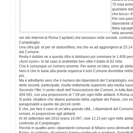
70 mila entro
guardare dal
che tocca i 4
Per non parla
dipendenti ch
Italia eguagl
mila secondo
nel sito Internet di Roma Capitale) che lavorano nelle società controlla
Campidoglio.
Una cifra già di per sè sbalorditiva, ma che va ad aggiungersi ai 25.14
dal Comune.
Resta il dubbio se a questa cifra si debbano poi sommare le 1.409 per
«fuori ruolo»: in tal caso si andrebbe ben oltre il totale di 62 mila.
Che è comunque un numero enorme. Per avere un’idea, sono gli abitant
Vero è che in base alla pianta organica il solo Comune dovrebbe retribu
più.
Ma è altrettanto vero che il numero dei dipendenti del Campidoglio, e
delle società partecipate, risulta nettamente superiore alla media nazi
Secondo l’Ifel, il centro studi dell’Associazione dei Comuni, in tutta Ita
459.591, con una proporzione di 7,59 per ogni mille abitanti. A Roma c
Si potrà ribattere che stiamo parlando della capitale del Paese, con 
paragonabili a quelle dei piccoli centri.
E che, per fare il caso di un’altra grande città , i dipendenti del Com
romani, in proporzione agli abitanti.
Al 30 settembre del 2010 erano 16.097, cioè 12,15 per ogni mille abitan
confronto al Campidoglio.
Perchè in quattro anni i dipendenti comunali di Milano sono diminuiti d
Roma, al contrario, gli organici hanno continuato a gonfiarsi. Soprattutt