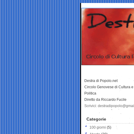
Destra di Popolo.net
Circolo Genovese di Cultura e
Politica
Diretto da Riccardo Fucile
Scrivici: destradipopolo@gma
Categorie
100 giorni
(5)