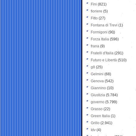
Fini
(821)
fioriere
(5)
Fitto
(27)
Fontana di Trevi
(1)
Formigoni
(90)
Forza Italia
(596)
frana
(9)
Fratelli d'Italia
(291)
Futuro e Libertà
(510)
g8
(25)
Gelmini
(68)
Genova
(542)
Giannino
(10)
Giustizia
(5.784)
governo
(5.799)
Grasso
(22)
Green Italia
(1)
Grillo
(2.941)
Idv
(4)