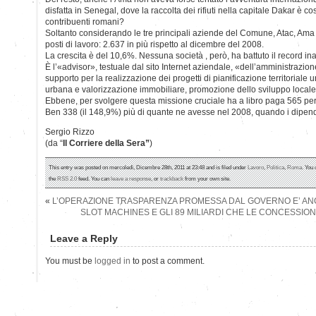
disfatta in Senegal, dove la raccolta dei rifiuti nella capitale Dakar è cos
contribuenti romani?
Soltanto considerando le tre principali aziende del Comune, Atac, Ama 
posti di lavoro: 2.637 in più rispetto al dicembre del 2008.
La crescita è del 10,6%. Nessuna società , però, ha battuto il record in
È l’«advisor», testuale dal sito Internet aziendale, «dell’amministrazione
supporto per la realizzazione dei progetti di pianificazione territoriale 
urbana e valorizzazione immobiliare, promozione dello sviluppo locale e
Ebbene, per svolgere questa missione cruciale ha a libro paga 565 pe
Ben 338 (il 148,9%) più di quante ne avesse nel 2008, quando i dipen
Sergio Rizzo
(da “
Il Corriere della Sera”
)
This entry was posted on mercoledì, Dicembre 28th, 2011 at 23:48 and is filed under
Lavoro
,
Politica
,
Roma
. You 
the
RSS 2.0
feed. You can
leave a response
, or
trackback
from your own site.
«
L’OPERAZIONE TRASPARENZA PROMESSA DAL GOVERNO E’ AN
SLOT MACHINES E GLI 89 MILIARDI CHE LE CONCESSIO
Leave a Reply
You must be
logged in
to post a comment.