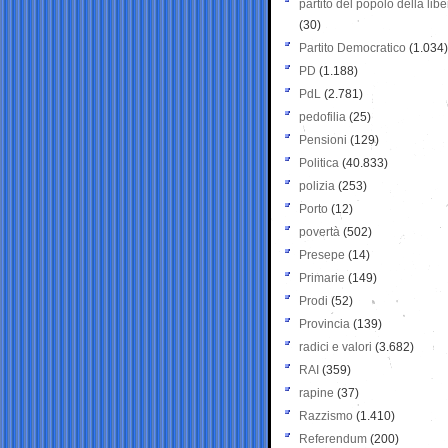
partito del popolo della libe
(30)
Partito Democratico
(1.034)
PD
(1.188)
PdL
(2.781)
pedofilia
(25)
Pensioni
(129)
Politica
(40.833)
polizia
(253)
Porto
(12)
povertà
(502)
Presepe
(14)
Primarie
(149)
Prodi
(52)
Provincia
(139)
radici e valori
(3.682)
RAI
(359)
rapine
(37)
Razzismo
(1.410)
Referendum
(200)