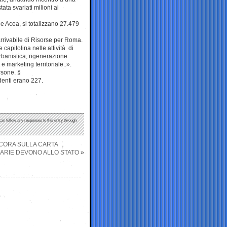
tata svariati milioni ai
e Acea, si totalizzano 27.479
arrivabile di Risorse per Roma.
 capitolina nelle attività di
urbanistica, rigenerazione
 marketing territoriale..».
rsone. §
denti erano 227.
can follow any responses to this entry through
CORA SULLA CARTA
NARIE DEVONO ALLO STATO
»