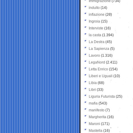
Immigrazione
(734)
indulto
(14)
inflazione
(26)
Ingroia
(15)
Interviste
(16)
la casta
(1.394)
La Destra
(45)
La Sapienza
(5)
Lavoro
(1.316)
LegaNord
(2.411)
Letta Enrico
(154)
Liberi e Uguali
(10)
Libia
(68)
Libri
(33)
Liguria Futurista
(25)
mafia
(543)
manifesto
(7)
Margherita
(16)
Maroni
(171)
Mastella
(16)