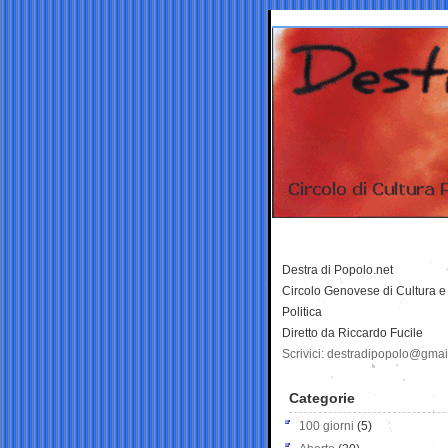
Destra di Popolo.net
Circolo Genovese di Cultura e
Politica
Diretto da Riccardo Fucile
Scrivici: destradipopolo@gma
Categorie
100 giorni
(5)