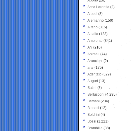
Aborto
(20)
Acca Larentia
(2)
Alcool
(3)
Alemanno
(150)
Alfano
(315)
Alitalia
(123)
Ambiente
(341)
AN
(210)
Animali
(74)
Arancioni
(2)
arte
(175)
Attentato
(329)
Auguri
(13)
Batini
(3)
Berlusconi
(4.295)
Bersani
(234)
Biasotti
(12)
Boldrini
(4)
Bossi
(1.221)
Brambilla
(38)