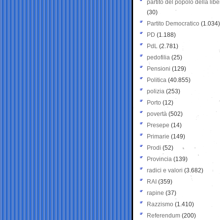
partito del popolo della libe
(30)
Partito Democratico
(1.034)
PD
(1.188)
PdL
(2.781)
pedofilia
(25)
Pensioni
(129)
Politica
(40.855)
polizia
(253)
Porto
(12)
povertà
(502)
Presepe
(14)
Primarie
(149)
Prodi
(52)
Provincia
(139)
radici e valori
(3.682)
RAI
(359)
rapine
(37)
Razzismo
(1.410)
Referendum
(200)