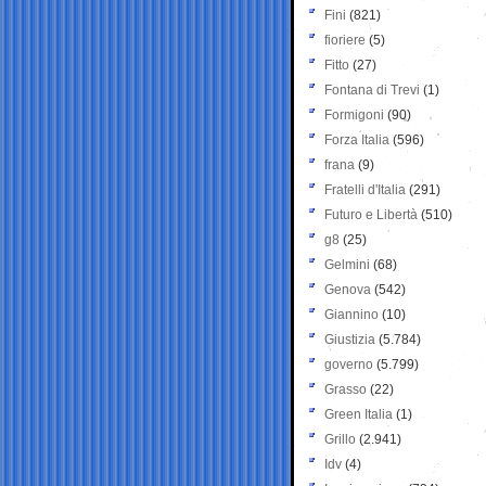
Fini
(821)
fioriere
(5)
Fitto
(27)
Fontana di Trevi
(1)
Formigoni
(90)
Forza Italia
(596)
frana
(9)
Fratelli d'Italia
(291)
Futuro e Libertà
(510)
g8
(25)
Gelmini
(68)
Genova
(542)
Giannino
(10)
Giustizia
(5.784)
governo
(5.799)
Grasso
(22)
Green Italia
(1)
Grillo
(2.941)
Idv
(4)