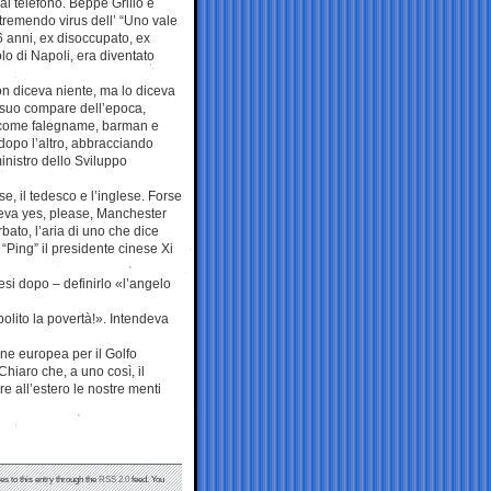
 al telefono. Beppe Grillo e
tremendo virus dell’ “Uno vale
 anni, ex disoccupato, ex
lo di Napoli, era diventato
Non diceva niente, ma lo diceva
l suo compare dell’epoca,
to come falegname, barman e
 dopo l’altro, abbracciando
ministro dello Sviluppo
se, il tedesco e l’inglese. Forse
iceva yes, please, Manchester
bato, l’aria di uno che dice
Ping” il presidente cinese Xi
si dopo – definirlo «l’angelo
bolito la povertà!». Intendeva
one europea per il Golfo
Chiaro che, a uno così, il
e all’estero le nostre menti
es to this entry through the
RSS 2.0
feed. You