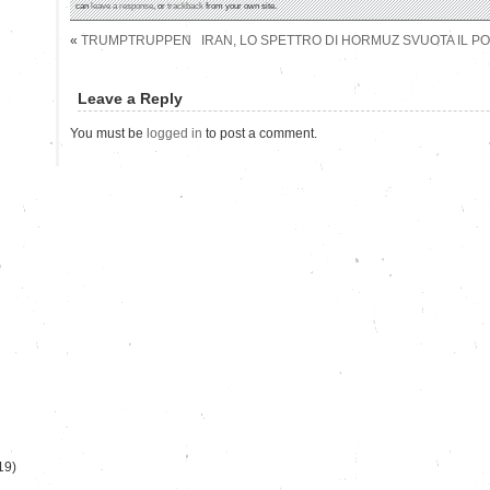
can
leave a response
, or
trackback
from your own site.
«
TRUMPTRUPPEN
IRAN, LO SPETTRO DI HORMUZ SVUOTA IL PO
Leave a Reply
You must be
logged in
to post a comment.
)
19)