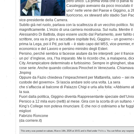
però unico. La prima volta che ci parlai fu
Casaleggio avevano da poco inoculato il 
uno” nelle vene del Paese e Giggino, a 26
fuoricorso, ex steward allo stadio San Pao
vice-presidente della Camera.
Subito già nel ruolo, parlava con la scaltrezza di un vecchio politico. 
magnificamente. L’inizio di una carriera mostruosa. Sul nulla. Mentre i
Alessandro Di Battista, dopo essere uscito dal Parlamento, aver falli
scrittore, ora va in giro a raccattare ospitate tivù, Giggino – un governo
prima la Lega, poi il Pd, poi tutti – è stato capo del M5S, vice-premier, 
economico e del Lavoro e persino ministro degli Esteri.
Persino, perché sembra si facesse aiutare da tre interpreti: per il france
un po’ d’inglese, ora, l’ha imparato. Me lo ricordo che, a malapena, d
City. Arrampicatore determinato e furbissimo. Sempre in ghingheri, sbar
cose serie. Anche quando collocava Pinochet in Venezuela. Chiamava “
Jinping
Oppure da Fazio chiedeva l’impeachment per Mattarella, salvo – sei me
custode del governo». Si lascia andare solo una volta. La sera
che s’affaccia al balcone di Palazzo Chigi e urla alla folla: «Abbiamo a
la sua.
Fuori dalla politica, Giggino diventa Rappresentante speciale dell’Uni
Persico a 12 mila euro (netti) al mese. Gira con la scorta di un sultano. 
King’s College non poteva rinunciare. E che noi ci ostiniamo a far fuggir
migliori
Fabrizio Roncone
(da corriere.it)
This entry was posted on sabato, Marzo 14th, 2026 at 16:01 and is filed under
Politica
. You can follow any respons