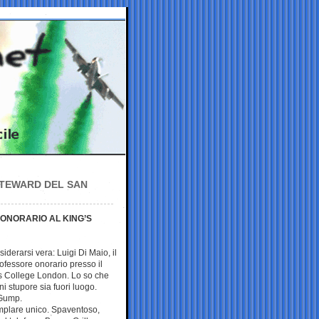
 STEWARD DEL SAN
ONORARIO AL KING’S
iderarsi vera: Luigi Di Maio, il
ofessore onorario presso il
’s College London. Lo so che
i stupore sia fuori luogo.
 Gump.
emplare unico. Spaventoso,