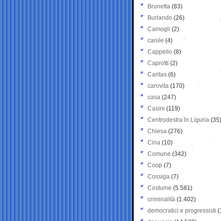
Brunetta
(83)
Burlando
(26)
Camogli
(2)
canile
(4)
Cappello
(8)
Caprotti
(2)
Caritas
(6)
carovita
(170)
casa
(247)
Casini
(119)
Centrodestra in Liguria
(35
Chiesa
(276)
Cina
(10)
Comune
(342)
Coop
(7)
Cossiga
(7)
Costume
(5.581)
criminalità
(1.402)
democratici e progressisti
(