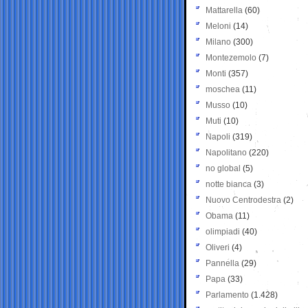
Mattarella
(60)
Meloni
(14)
Milano
(300)
Montezemolo
(7)
Monti
(357)
moschea
(11)
Musso
(10)
Muti
(10)
Napoli
(319)
Napolitano
(220)
no global
(5)
notte bianca
(3)
Nuovo Centrodestra
(2)
Obama
(11)
olimpiadi
(40)
Oliveri
(4)
Pannella
(29)
Papa
(33)
Parlamento
(1.428)