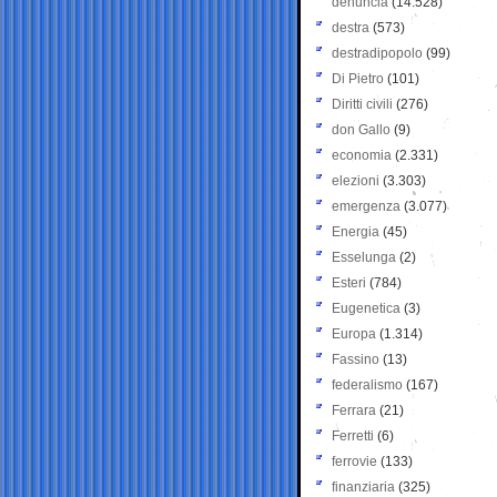
denuncia
(14.528)
destra
(573)
destradipopolo
(99)
Di Pietro
(101)
Diritti civili
(276)
don Gallo
(9)
economia
(2.331)
elezioni
(3.303)
emergenza
(3.077)
Energia
(45)
Esselunga
(2)
Esteri
(784)
Eugenetica
(3)
Europa
(1.314)
Fassino
(13)
federalismo
(167)
Ferrara
(21)
Ferretti
(6)
ferrovie
(133)
finanziaria
(325)