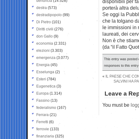
denuncia
(14.528)
disponibili per f
porterà altra del
destra
(573)
Se oggi la Pubbl
destradipopolo
(99)
che la tolgano d
Di Pietro
(101)
le immissioni in
Diritti civili
(276)
laureati, dei cer
don Gallo
(9)
Non è che stiamo
economia
(2.331)
(da “il Fatto Quo
elezioni
(3.303)
emergenza
(3.077)
This entry was posted o
Energia
(45)
responses to this entr
Esselunga
(2)
«
IL PAESE CHE CO
Esteri
(784)
SALVINI HA P
Eugenetica
(3)
Leave a Rep
Europa
(1.314)
Fassino
(13)
You must be
log
federalismo
(167)
Ferrara
(21)
Ferretti
(6)
ferrovie
(133)
finanziaria
(325)