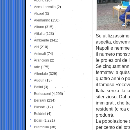
Aborto
(20)
Acca Larentia
(2)
Alcool
(3)
Alemanno
(150)
Alfano
(315)
Alitalia
(123)
Se utilizzassimo
Ambiente
(341)
aspetta, dovremm
AN
(210)
Napoli e nemmen
il numero monstr
Animali
(74)
le proiezioni dell’
Arancioni
(2)
Se cinquant’anni
arte
(175)
fermatevi a quest
Attentato
(329)
quattro anni o p
Auguri
(13)
il famoso Recove
Batini
(3)
Italia senza ital
Berlusconi
(4.295)
silenzioso. Dal 
Bersani
(234)
immigrati, che t
Biasotti
(12)
residenti (circa 
Boldrini
(4)
produrrà.
Bossi
(1.221)
La popolazione s
per cento del tot
Brambilla
(38)