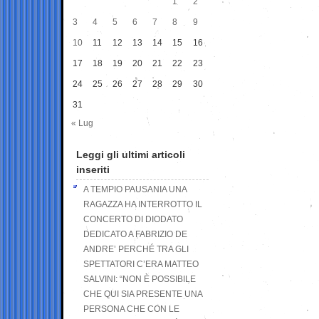
1
2
3
4
5
6
7
8
9
10
11
12
13
14
15
16
17
18
19
20
21
22
23
24
25
26
27
28
29
30
31
« Lug
Leggi gli ultimi articoli
inseriti
A TEMPIO PAUSANIA UNA
RAGAZZA HA INTERROTTO IL
CONCERTO DI DIODATO
DEDICATO A FABRIZIO DE
ANDRE’ PERCHÉ TRA GLI
SPETTATORI C’ERA MATTEO
SALVINI: “NON È POSSIBILE
CHE QUI SIA PRESENTE UNA
PERSONA CHE CON LE