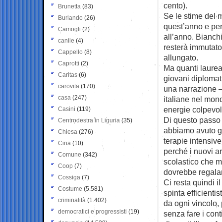
cento).
Brunetta
(83)
Se le stime del m
Burlando
(26)
quest’anno e per
Camogli
(2)
all’anno. Bianch
canile
(4)
resterà immutato
Cappello
(8)
allungato.
Caprotti
(2)
Ma quanti laureat
Caritas
(6)
giovani diplomat
carovita
(170)
una narrazione – 
casa
(247)
italiane nel mond
energie colpevol
Casini
(119)
Di questo passo 
Centrodestra in Liguria
(35)
abbiamo avuto gi
Chiesa
(276)
terapie intensive
Cina
(10)
perché i nuovi a
Comune
(342)
scolastico che m
Coop
(7)
dovrebbe regalarc
Cossiga
(7)
Ci resta quindi 
Costume
(5.581)
spinta efficienti
criminalità
(1.402)
da ogni vincolo, 
democratici e progressisti
(19)
senza fare i cont