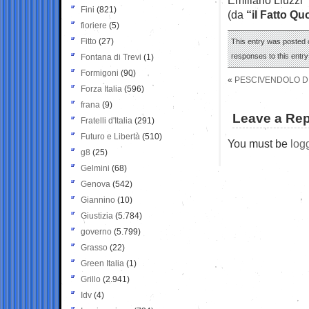
Fini
(821)
(da
“il Fatto Qu
fioriere
(5)
Fitto
(27)
This entry was posted o
responses to this entr
Fontana di Trevi
(1)
Formigoni
(90)
«
PESCIVENDOLO DI
Forza Italia
(596)
frana
(9)
Leave a Rep
Fratelli d'Italia
(291)
Futuro e Libertà
(510)
You must be
log
g8
(25)
Gelmini
(68)
Genova
(542)
Giannino
(10)
Giustizia
(5.784)
governo
(5.799)
Grasso
(22)
Green Italia
(1)
Grillo
(2.941)
Idv
(4)