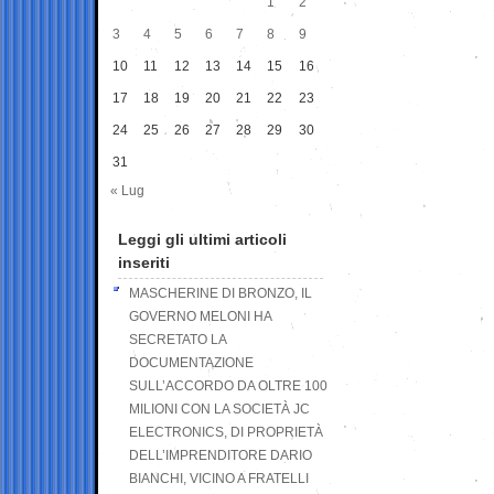
1
2
3
4
5
6
7
8
9
10
11
12
13
14
15
16
17
18
19
20
21
22
23
24
25
26
27
28
29
30
31
« Lug
Leggi gli ultimi articoli
inseriti
MASCHERINE DI BRONZO, IL
GOVERNO MELONI HA
SECRETATO LA
DOCUMENTAZIONE
SULL’ACCORDO DA OLTRE 100
MILIONI CON LA SOCIETÀ JC
ELECTRONICS, DI PROPRIETÀ
DELL’IMPRENDITORE DARIO
BIANCHI, VICINO A FRATELLI