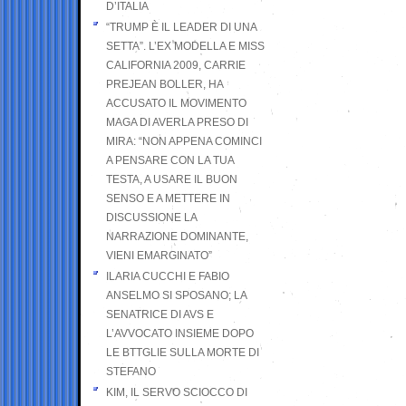
D’ITALIA
“TRUMP È IL LEADER DI UNA
SETTA”. L’EX MODELLA E MISS
CALIFORNIA 2009, CARRIE
PREJEAN BOLLER, HA
ACCUSATO IL MOVIMENTO
MAGA DI AVERLA PRESO DI
MIRA: “NON APPENA COMINCI
A PENSARE CON LA TUA
TESTA, A USARE IL BUON
SENSO E A METTERE IN
DISCUSSIONE LA
NARRAZIONE DOMINANTE,
VIENI EMARGINATO”
ILARIA CUCCHI E FABIO
ANSELMO SI SPOSANO; LA
SENATRICE DI AVS E
L’AVVOCATO INSIEME DOPO
LE BTTGLIE SULLA MORTE DI
STEFANO
KIM, IL SERVO SCIOCCO DI