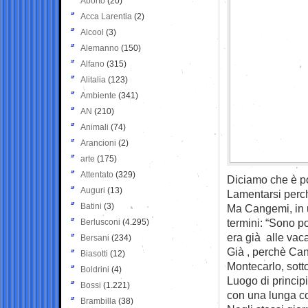
Aborto
(20)
Acca Larentia
(2)
Alcool
(3)
Alemanno
(150)
Alfano
(315)
Alitalia
(123)
Ambiente
(341)
AN
(210)
Animali
(74)
Arancioni
(2)
arte
(175)
Attentato
(329)
Diciamo che è po
Auguri
(13)
Lamentarsi perch
Batini
(3)
Ma Cangemi, in u
termini: “Sono po
Berlusconi
(4.295)
era già alle vac
Bersani
(234)
Già , perchè Can
Biasotti
(12)
Montecarlo, sott
Boldrini
(4)
Luogo di princip
Bossi
(1.221)
con una lunga cor
Brambilla
(38)