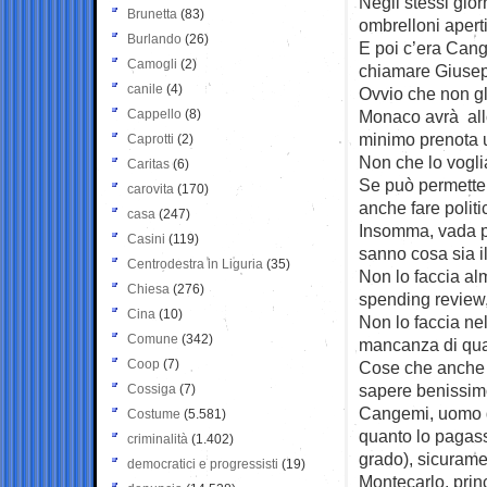
Negli stessi gio
Brunetta
(83)
ombrelloni aperti
Burlando
(26)
E poi c’era Cang
Camogli
(2)
chiamare Giusep
canile
(4)
Ovvio che non gl
Cappello
(8)
Monaco avrà all
minimo prenota un
Caprotti
(2)
Non che lo vogli
Caritas
(6)
Se può permetter
carovita
(170)
anche fare politi
casa
(247)
Insomma, vada p
Casini
(119)
sanno cosa sia il
Centrodestra in Liguria
(35)
Non lo faccia al
Chiesa
(276)
spending review, 
Cina
(10)
Non lo faccia nel
Comune
(342)
mancanza di quatt
Coop
(7)
Cose che anche i
sapere benissim
Cossiga
(7)
Cangemi, uomo di
Costume
(5.581)
quanto lo pagass
criminalità
(1.402)
grado), sicuramen
democratici e progressisti
(19)
Montecarlo, prin