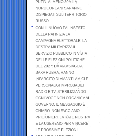
PUTIN: ALMENO 30MILA
NORDCOREANI SARANNO
DISPIEGATI SUL TERRITORIO
RUSSO
CON IL NUOVO PALINSESTO
DELLA RAI INIZIA LA
CAMPAGNA ELETTORALE. LA
DESTRA MILITARIZZA IL
SERVIZIO PUBBLICO IN VISTA
DELLE ELEZIONI POLITICHE
DEL 2027: DA VIA ASIAGO A
SAXA RUBRA, HANNO
INFARCITO DI AMANTI, AMICI E
PERSONAGGI IMPROBABILI
RADIO E TV, STERILIZZANDO
OGNI VOCE NON ORGANICA AL
GOVERNO. IL MESSAGGIO È
CHIARO: NON FACCIAMO
PRIGIONIERI. LA RAI È NOSTRA
E LA USEREMO PER VINCERE
LE PROSSIME ELEZIONI