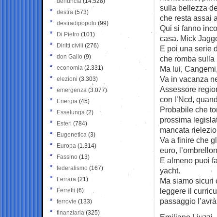
denuncia
(14.528)
sulla bellezza d
destra
(573)
che resta assai 
destradipopolo
(99)
Qui si fanno inc
Di Pietro
(101)
casa. Mick Jagger
Diritti civili
(276)
E poi una serie 
don Gallo
(9)
che romba sulla 
economia
(2.331)
Ma lui, Cangemi,
Va in vacanza ne
elezioni
(3.303)
Assessore region
emergenza
(3.077)
con l’Ncd, quando
Energia
(45)
Probabile che to
Esselunga
(2)
prossima legislat
Esteri
(784)
mancata rielezio
Eugenetica
(3)
Va a finire che g
Europa
(1.314)
euro, l’ombrellone
Fassino
(13)
E almeno puoi fa
federalismo
(167)
yacht.
Ferrara
(21)
Ma siamo sicuri 
leggere il curri
Ferretti
(6)
passaggio l’avrà
ferrovie
(133)
finanziaria
(325)
Emiliano Liuzzi