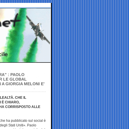
RA” : PAOLO
ER LE GLOBAL
 A GIORGIA MELONI E’
LEALTÀ. CHE IL
 È CHIARO,
HA CORRISPOSTO ALLE
 che ha pubblicato sul social è
degli Stati Uniti». Paolo