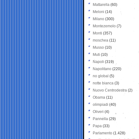
Mattarella
(60)
Meloni
(14)
Milano
(300)
Montezemolo
(7)
Monti
(357)
moschea
(11)
Musso
(10)
Muti
(10)
Napoli
(319)
Napolitano
(220)
no global
(5)
notte bianca
(3)
Nuovo Centrodestra
(2)
Obama
(11)
olimpiadi
(40)
Oliveri
(4)
Pannella
(29)
Papa
(33)
Parlamento
(1.428)