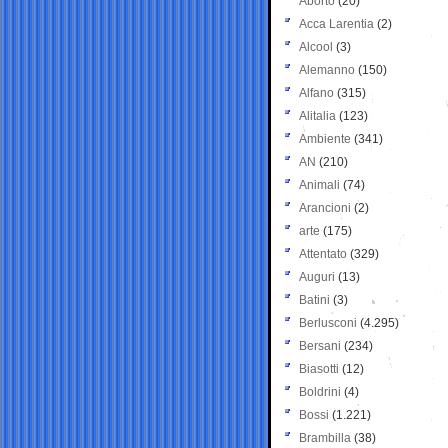
Aborto
(20)
Acca Larentia
(2)
Alcool
(3)
Alemanno
(150)
Alfano
(315)
Alitalia
(123)
Ambiente
(341)
AN
(210)
Animali
(74)
Arancioni
(2)
arte
(175)
Attentato
(329)
Auguri
(13)
Batini
(3)
Berlusconi
(4.295)
Bersani
(234)
Biasotti
(12)
Boldrini
(4)
Bossi
(1.221)
Brambilla
(38)