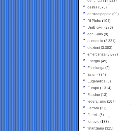
denuncia
(14.528)
destra
(573)
destradipopolo
(99)
Di Pietro
(101)
Diritti civili
(276)
don Gallo
(9)
economia
(2.331)
elezioni
(3.303)
emergenza
(3.077)
Energia
(45)
Esselunga
(2)
Esteri
(784)
Eugenetica
(3)
Europa
(1.314)
Fassino
(13)
federalismo
(167)
Ferrara
(21)
Ferretti
(6)
ferrovie
(133)
finanziaria
(325)