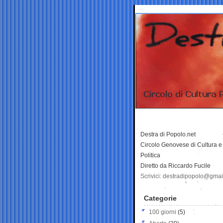
Destra di Popolo.net
Circolo Genovese di Cultura e
Politica
Diretto da Riccardo Fucile
Scrivici: destradipopolo@gma
Categorie
100 giorni
(5)