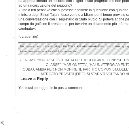
ha appena firmato un accordo con il figlio. Il suo pragmatismo non po
ad una ricostruzione del rapporto?
«Fino a ieri pensavo che si potesse risolvere la questione con qualche
ministro degli Esteri Tajani fosse venuto a Miami per il forum previsto
una conversazione con il segretario di Stato Rubio. Si poteva anche pen
campo da golf con il presidente, per favorire un chiarimento più informa
cambiata».
(da agenzie)
This entry was posted on domenica, Giugno 21st, 2026 at 19:38 and is filed under
Politica
. You can follow any res
You can
leave a response
, or
trackback
from your own site.
«
LA BASE “MAGA” SUI SOCIAL ATTACCA GIORGIA MELONI: “SEI U
CLASSE”, “MARIONETTA”, “HA UN ATTEGGIAMENTO
CUBA CAMBIA PER NON MORIRE: IL PARTITO COMUNISTA DELL
)
MERCATO PRIVATO! (FIDEL SI STARÀ RIVOLTANDO N
Leave a Reply
You must be
logged in
to post a comment.
19)