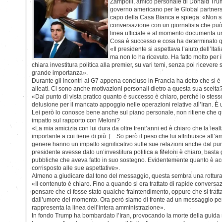
Zampolli, amico personale di Donald Trum
governo americano per le Global partnersh
capo della Casa Bianca e spiega: «Non sia
conversazione con un giornalista che può 
linea ufficiale e al momento documenta un
Cosa è successo e cosa ha determinato q
«Il presidente si aspettava l’aiuto dell’Ital
ma non lo ha ricevuto. Ha fatto molto per
chiara investitura politica alla premier, su vari temi, senza poi ricevere
grande importanza».
Durante gli incontri al G7 appena concluso in Francia ha detto che si 
alleati. Ci sono anche motivazioni personali dietro a questa sua scelta
«Dal punto di vista pratico quanto è successo è chiaro, perché lo stess
delusione per il mancato appoggio nelle operazioni relative all’Iran. È 
Lei però lo conosce bene anche sul piano personale, non ritiene che 
impatto sul rapporto con Meloni?
«La mia amicizia con lui dura da oltre trent’anni ed è chiaro che la lealt
importante a cui tiene di più. […So però il peso che lui attribuisce all’ami
genere hanno un impatto significativo sulle sue relazioni anche dal pun
presidente avesse dato un’investitura politica a Meloni è chiaro, basta 
pubbliche che aveva fatto in suo sostegno. Evidentemente quanto è ac
corrisposto alle sue aspettative».
Almeno a giudicare dal tono del messaggio, questa sembra una rottura 
«Il contenuto è chiaro. Fino a quando si era trattato di rapide conversa
pensare che ci fosse stato qualche fraintendimento, oppure che si tratt
dall’umore del momento. Ora però siamo di fronte ad un messaggio pen
rappresenta la linea dell’intera amministrazione».
In fondo Trump ha bombardato l’Iran, provocando la morte della gui