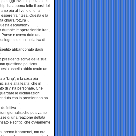
p e oggi inviato speciale del
ip, ha appena letto il post del
mo più al livello di una
essere fraintesa. Questa è la
a chiara rottura».
uesta escalation?
ia durante le operazioni in Iran,
 il Paese e aveva dato una
 sostegno su una iniziativa di
è sentito abbandonato dagli
?
o presidente scrive della sua
una questione politica».
questo aspetto abbia avuto un
à è “king”, è la cosa più
cizia e alla lealtà, che in
to di vista personale. Che il
guardare le dichiarazioni
caduto con la premier non ha
definitiva.
zioni giornalistiche potevamo
asse di una reazione dettata
sato e scritto, che ovviamente
da suprema Khamenei, ma ora