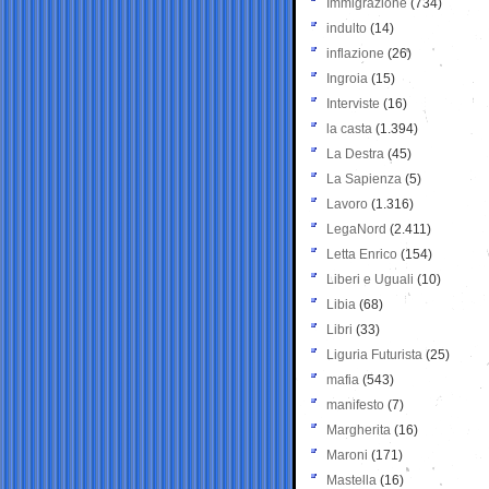
Immigrazione
(734)
indulto
(14)
inflazione
(26)
Ingroia
(15)
Interviste
(16)
la casta
(1.394)
La Destra
(45)
La Sapienza
(5)
Lavoro
(1.316)
LegaNord
(2.411)
Letta Enrico
(154)
Liberi e Uguali
(10)
Libia
(68)
Libri
(33)
Liguria Futurista
(25)
mafia
(543)
manifesto
(7)
Margherita
(16)
Maroni
(171)
Mastella
(16)