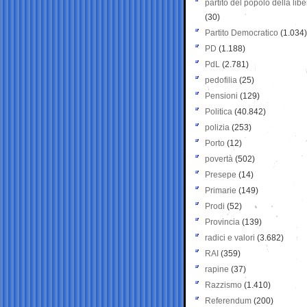
partito del popolo della libe
(30)
Partito Democratico
(1.034)
PD
(1.188)
PdL
(2.781)
pedofilia
(25)
Pensioni
(129)
Politica
(40.842)
polizia
(253)
Porto
(12)
povertà
(502)
Presepe
(14)
Primarie
(149)
Prodi
(52)
Provincia
(139)
radici e valori
(3.682)
RAI
(359)
rapine
(37)
Razzismo
(1.410)
Referendum
(200)