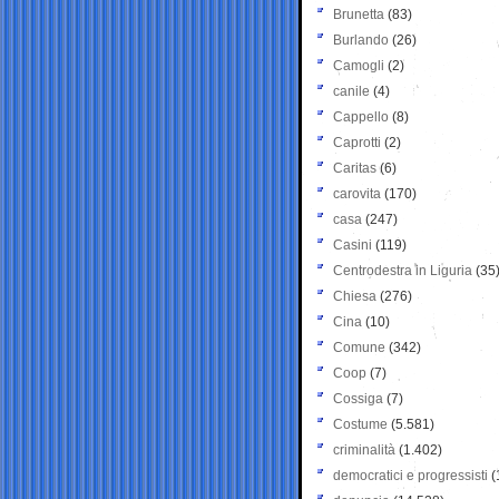
Brunetta
(83)
Burlando
(26)
Camogli
(2)
canile
(4)
Cappello
(8)
Caprotti
(2)
Caritas
(6)
carovita
(170)
casa
(247)
Casini
(119)
Centrodestra in Liguria
(35
Chiesa
(276)
Cina
(10)
Comune
(342)
Coop
(7)
Cossiga
(7)
Costume
(5.581)
criminalità
(1.402)
democratici e progressisti
(