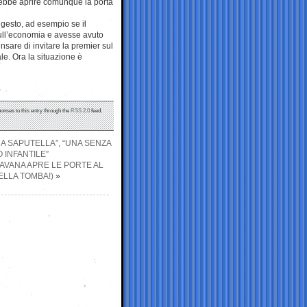
trebbe aprire comunque la porta
 gesto, ad esempio se il
 sull’economia e avesse avuto
sare di invitare la premier sul
le. Ora la situazione è
ponses to this entry through the
RSS 2.0
feed.
NA SAPUTELLA”, “UNA SENZA
 INFANTILE”
’AVANA APRE LE PORTE AL
ELLA TOMBA!)
»