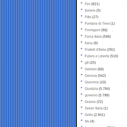
Fini
(821)
fioriere
(5)
Fitto
(27)
Fontana di Trevi
(1)
Formigoni
(90)
Forza Italia
(596)
frana
(9)
Fratelli d'Italia
(291)
Futuro e Libertà
(510)
g8
(25)
Gelmini
(68)
Genova
(542)
Giannino
(10)
Giustizia
(5.784)
governo
(5.799)
Grasso
(22)
Green Italia
(1)
Grillo
(2.941)
Idv
(4)