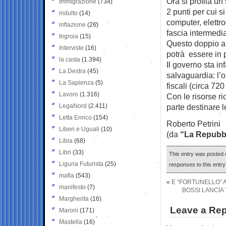
Ora si profila un
Immigrazione
(734)
2 punti per cui s
indulto
(14)
computer, elettr
inflazione
(26)
fascia intermedia 
Ingroia
(15)
Questo doppio au
Interviste
(16)
potrà essere in 
la casta
(1.394)
Il governo sta in
La Destra
(45)
salvaguardia: l’o
La Sapienza
(5)
fiscali (circa 72
Lavoro
(1.316)
Con le risorse ri
LegaNord
(2.411)
parte destinare l
Letta Enrico
(154)
Roberto Petrini
Liberi e Uguali
(10)
(da
“La Repubb
Libia
(68)
Libri
(33)
This entry was posted 
Liguria Futurista
(25)
responses to this entr
mafia
(543)
«
E “FORTUNELLO” 
manifesto
(7)
BOSSI LANCIA 
Margherita
(16)
Leave a Rep
Maroni
(171)
Mastella
(16)