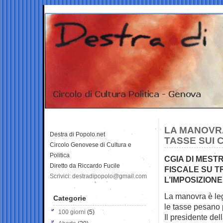
LA MANOVRA
Destra di Popolo.net
TASSE SUI C
Circolo Genovese di Cultura e
Politica
CGIA DI MEST
Diretto da Riccardo Fucile
FISCALE SU T
Scrivici: destradipopolo@gmail.com
L’IMPOSIZIONE
La manovra è leg
Categorie
le tasse
pesano p
100 giorni
(5)
Il presidente de