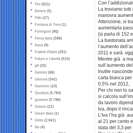
Con l’addizional
Fini
(821)
La troviamo tutti
fioriere
(5)
manovra aumenta
Fitto
(27)
Attenzione, si tr
Fontana di Trevi
(1)
aumentarla passa
Formigoni
(90)
(si parla di 152 
Forza Italia
(596)
La bastonata ar
frana
(9)
l’aumento dell’ad
Fratelli d'Italia
(291)
2011 e sarà ogge
Mentre già a ma
Futuro e Libertà
(510)
sull’aumento del
g8
(25)
Inutile nasconde
Gelmini
(68)
carta bianca per
Genova
(542)
0,5% nel 2012.
Giannino
(10)
Per chi non lo s
Giustizia
(5.784)
si calcola sull’i
governo
(5.799)
da lavoro dipende
Grasso
(22)
Iva, dopo il rinc
Green Italia
(1)
L’Iva l’ha già a
Grillo
(2.941)
al 21 per cento e
stata del 3,3 per
Idv
(4)