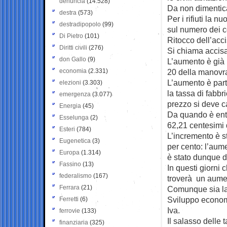
denuncia
(14.528)
Da non dimenticar
destra
(573)
Per i rifiuti la 
destradipopolo
(99)
sul numero dei co
Di Pietro
(101)
Ritocco dell’acci
Diritti civili
(276)
Si chiama accisa
don Gallo
(9)
L’aumento è già s
economia
(2.331)
20 della manovra
L’aumento è par
elezioni
(3.303)
la tassa di fabbr
emergenza
(3.077)
prezzo si deve ca
Energia
(45)
Da quando è entra
Esselunga
(2)
62,21 centesimi di
Esteri
(784)
L’incremento è st
Eugenetica
(3)
per cento: l’aum
Europa
(1.314)
è stato dunque di
Fassino
(13)
In questi giorni
federalismo
(167)
troverà un aumen
Ferrara
(21)
Comunque sia la 
Sviluppo economi
Ferretti
(6)
Iva.
ferrovie
(133)
Il salasso delle 
finanziaria
(325)