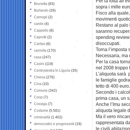
Per la lotta all’
Brunetta
(83)
sopra i mille eur
Burlando
(26)
Fisco alla quale,
Camogli
(2)
movimenti quotidia
canile
(4)
Restano al palo l
Cappello
(8)
saranno recupera
spending review 
Caprotti
(2)
disoccupati.
Caritas
(6)
Torna l’imposta s
carovita
(170)
Necessaria, ma di
casa
(247)
Per la casa torna
Casini
(119)
nel 2008 troppo 
Centrodestra in Liguria
(35)
L’aliquota sarà p
Chiesa
(276)
le famiglie godra
Cina
(10)
tetto di 400 euro.
Comune
(342)
Secondo i calcoli 
Coop
(7)
prima casa, un s
Anche l’Imu sec
Cossiga
(7)
aliquota legale d
Costume
(5.581)
Ma il vero rincar
criminalità
(1.402)
rappresentata da
democratici e progressisti
(19)
le civili abitazion