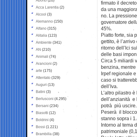
Aborto
(20)
firmato il decret
Acca Larentia
(2)
da una maggiora
Alcool
(3)
no. La pressione 
Alemanno
(150)
governatore della
45%.
Alfano
(315)
Piatto forte, sia 
Alitalia
(123)
gettito, è l’arriv
Ambiente
(341)
ritorno dell’Ici 
AN
(210)
delle basi imponib
Animali
(74)
Circa 5 miliardi
Arancioni
(2)
benzina, mentre 
arte
(175)
Irpef regionale 
Attentato
(329)
caso si trattere
Auguri
(13)
dell’Iva.
Batini
(3)
L’altro pilastro è
dell’anzianità e 
Berlusconi
(4.295)
potrà più uscire.
Bersani
(234)
Peserà il blocco
Biasotti
(12)
stanno sopra i 1
Boldrini
(4)
Intorno al tema d
Bossi
(1.221)
patrimoniale (0,
Brambilla
(38)