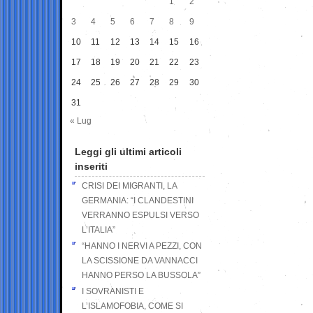
1
2
3
4
5
6
7
8
9
10
11
12
13
14
15
16
17
18
19
20
21
22
23
24
25
26
27
28
29
30
31
« Lug
Leggi gli ultimi articoli
inseriti
CRISI DEI MIGRANTI, LA
GERMANIA: “I CLANDESTINI
VERRANNO ESPULSI VERSO
L’ITALIA”
“HANNO I NERVI A PEZZI, CON
LA SCISSIONE DA VANNACCI
HANNO PERSO LA BUSSOLA”
I SOVRANISTI E
L’ISLAMOFOBIA, COME SI