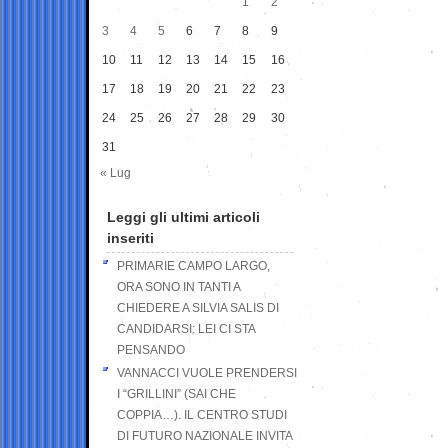
1
2
3
4
5
6
7
8
9
10
11
12
13
14
15
16
17
18
19
20
21
22
23
24
25
26
27
28
29
30
31
« Lug
Leggi gli ultimi articoli
inseriti
PRIMARIE CAMPO LARGO,
ORA SONO IN TANTI A
CHIEDERE A SILVIA SALIS DI
CANDIDARSI: LEI CI STA
PENSANDO
VANNACCI VUOLE PRENDERSI
I “GRILLINI” (SAI CHE
COPPIA…). IL CENTRO STUDI
DI FUTURO NAZIONALE INVITA