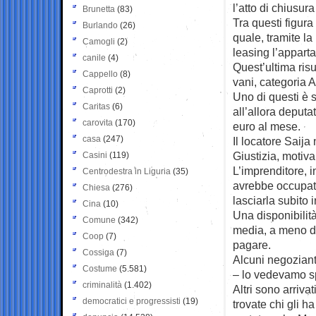
l’atto di chiusura
Brunetta
(83)
Tra questi figura
Burlando
(26)
quale, tramite la
Camogli
(2)
leasing l’appart
canile
(4)
Quest’ultima risu
Cappello
(8)
vani, categoria A1
Caprotti
(2)
Uno di questi è s
Caritas
(6)
all’allora deputa
carovita
(170)
euro al mese.
casa
(247)
Il locatore Saija
Giustizia, motiva
Casini
(119)
L’imprenditore, i
Centrodestra in Liguria
(35)
avrebbe occupato
Chiesa
(276)
lasciarla subito 
Cina
(10)
Una disponibilità
Comune
(342)
media, a meno di
Coop
(7)
pagare.
Cossiga
(7)
Alcuni negoziant
Costume
(5.581)
– lo vedevamo sp
criminalità
(1.402)
Altri sono arriva
democratici e progressisti
(19)
trovate chi gli h