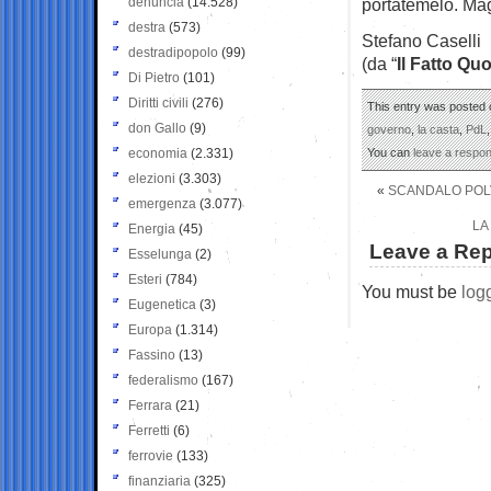
denuncia
(14.528)
portatemelo. Ma
destra
(573)
Stefano Caselli
destradipopolo
(99)
(da “
Il Fatto Qu
Di Pietro
(101)
Diritti civili
(276)
This entry was posted 
don Gallo
(9)
governo
,
la casta
,
PdL
economia
(2.331)
You can
leave a respo
elezioni
(3.303)
«
SCANDALO POLV
emergenza
(3.077)
LA
Energia
(45)
Leave a Rep
Esselunga
(2)
Esteri
(784)
You must be
log
Eugenetica
(3)
Europa
(1.314)
Fassino
(13)
federalismo
(167)
Ferrara
(21)
Ferretti
(6)
ferrovie
(133)
finanziaria
(325)