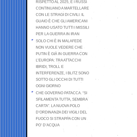
RISPETTO AL 2025, E I RUSSI
CONTINUANO A MARTELLARE
CON LE STRAGI DI CIVILI. IL
GUAIO È CHE GLI AMERICANI
HANNO USATO TUTTI I MISSILI
PER LA GUERRA IN IRAN
SOLO CHI È IN MALAFEDE
NON VUOLE VEDERE CHE
PUTIN È GIÀ IN GUERRA CON
L’EUROPA: TRA ATTACCHI
IBRIDI, TROLL E
INTERFERENZE, I BLITZ SONO
SOTTO GLI OCCHI DI TUTTI
OGNI GIORNO
CHE GOVERNO PATACCA. “SI
SFILAMENTA TUTTA, SEMBRA
CARTA”. LA NUOVA POLO
D’ORDINANZA DEI VIGILI DEL
FUOCO SI STRAPPA CON UN
PO’ D’ACQUA