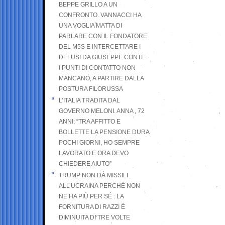
BEPPE GRILLO A UN
CONFRONTO. VANNACCI HA
UNA VOGLIA MATTA DI
PARLARE CON IL FONDATORE
DEL M5S E INTERCETTARE I
DELUSI DA GIUSEPPE CONTE.
I PUNTI DI CONTATTO NON
MANCANO, A PARTIRE DALLA
POSTURA FILORUSSA
L’ITALIA TRADITA DAL
GOVERNO MELONI. ANNA , 72
ANNI; “TRA AFFITTO E
BOLLETTE LA PENSIONE DURA
POCHI GIORNI, HO SEMPRE
LAVORATO E ORA DEVO
CHIEDERE AIUTO”
TRUMP NON DÀ MISSILI
ALL’UCRAINA PERCHÉ NON
NE HA PIÙ PER SÉ : LA
FORNITURA DI RAZZI È
DIMINUITA DI TRE VOLTE