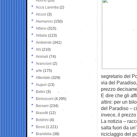
Aborto
(20)
Acca Larentia
(2)
Alcool
(3)
Alemanno
(150)
Alfano
(315)
Alitalia
(123)
Ambiente
(341)
AN
(210)
Animali
(74)
Arancioni
(2)
arte
(175)
segretario del P
Attentato
(329)
via del Paradiso
Auguri
(13)
prezzo decisame
Batini
(3)
E dire che gli af
Berlusconi
(4.295)
altini: per un bi
Bersani
(234)
del Paradiso – c
Biasotti
(12)
invece, il prezzo 
Boldrini
(4)
La notizia – racc
Bossi
(1.221)
salta fuori da un
riciclaggio del p
Brambilla
(38)