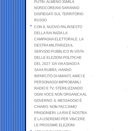
PUTIN: ALMENO 30MILA
NORDCOREANI SARANNO
DISPIEGATI SUL TERRITORIO
RUSSO
CON IL NUOVO PALINSESTO
DELLA RAI INIZIA LA
CAMPAGNA ELETTORALE. LA
DESTRA MILITARIZZA IL
SERVIZIO PUBBLICO IN VISTA
DELLE ELEZIONI POLITICHE
DEL 2027: DA VIA ASIAGO A
SAXA RUBRA, HANNO
INFARCITO DI AMANTI, AMICI E
PERSONAGGI IMPROBABILI
RADIO E TV, STERILIZZANDO
OGNI VOCE NON ORGANICA AL
GOVERNO. IL MESSAGGIO È
CHIARO: NON FACCIAMO
PRIGIONIERI. LA RAI È NOSTRA
E LA USEREMO PER VINCERE
LE PROSSIME ELEZIONI