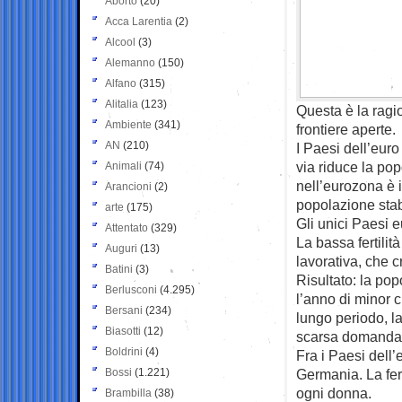
Aborto
(20)
Acca Larentia
(2)
Alcool
(3)
Alemanno
(150)
Alfano
(315)
Alitalia
(123)
Questa è la ragi
Ambiente
(341)
frontiere aperte.
AN
(210)
I Paesi dell’euro
via riduce la pop
Animali
(74)
nell’eurozona è i
Arancioni
(2)
popolazione stabi
arte
(175)
Gli unici Paesi 
Attentato
(329)
La bassa fertili
Auguri
(13)
lavorativa, che 
Batini
(3)
Risultato: la po
Berlusconi
(4.295)
l’anno di minor c
Bersani
(234)
lungo periodo, l
Biasotti
(12)
scarsa domanda e 
Boldrini
(4)
Fra i Paesi dell’
Bossi
(1.221)
Germania. La fer
ogni donna.
Brambilla
(38)