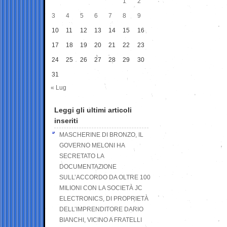
1
2
3
4
5
6
7
8
9
10
11
12
13
14
15
16
17
18
19
20
21
22
23
24
25
26
27
28
29
30
31
« Lug
Leggi gli ultimi articoli
inseriti
MASCHERINE DI BRONZO, IL
GOVERNO MELONI HA
SECRETATO LA
DOCUMENTAZIONE
SULL’ACCORDO DA OLTRE 100
MILIONI CON LA SOCIETÀ JC
ELECTRONICS, DI PROPRIETÀ
DELL’IMPRENDITORE DARIO
BIANCHI, VICINO A FRATELLI