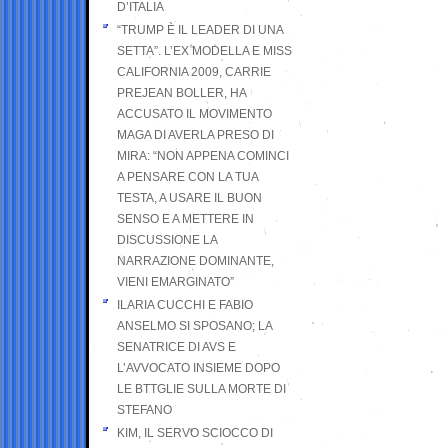
D’ITALIA
“TRUMP È IL LEADER DI UNA
SETTA”. L’EX MODELLA E MISS
CALIFORNIA 2009, CARRIE
PREJEAN BOLLER, HA
ACCUSATO IL MOVIMENTO
MAGA DI AVERLA PRESO DI
MIRA: “NON APPENA COMINCI
A PENSARE CON LA TUA
TESTA, A USARE IL BUON
SENSO E A METTERE IN
DISCUSSIONE LA
NARRAZIONE DOMINANTE,
VIENI EMARGINATO”
ILARIA CUCCHI E FABIO
ANSELMO SI SPOSANO; LA
SENATRICE DI AVS E
L’AVVOCATO INSIEME DOPO
LE BTTGLIE SULLA MORTE DI
STEFANO
KIM, IL SERVO SCIOCCO DI