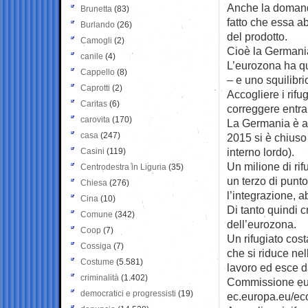
Anche la domand
Brunetta
(83)
fatto che essa ab
Burlando
(26)
del prodotto.
Camogli
(2)
Cioè la Germani
canile
(4)
L’eurozona ha q
Cappello
(8)
– e uno squilibrio
Caprotti
(2)
Accogliere i rifu
Caritas
(6)
correggere entra
carovita
(170)
La Germania è an
casa
(247)
2015 si è chiuso 
interno lordo).
Casini
(119)
Un milione di rif
Centrodestra in Liguria
(35)
un terzo di punto 
Chiesa
(276)
l’integrazione, a
Cina
(10)
Di tanto quindi c
Comune
(342)
dell’eurozona.
Coop
(7)
Un rifugiato cost
Cossiga
(7)
che si riduce nel
Costume
(5.581)
lavoro ed esce d
criminalità
(1.402)
Commissione eur
democratici e progressisti
(19)
ec.europa.eu/ec