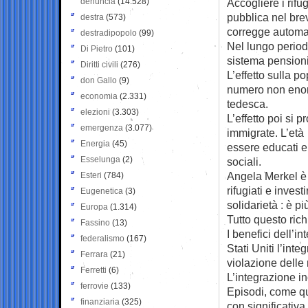
denuncia
(14.528)
Accogliere i rifu
pubblica nel bre
destra
(573)
corregge automa
destradipopolo
(99)
Nel lungo periodo
Di Pietro
(101)
sistema pensioni
Diritti civili
(276)
L’effetto sulla p
don Gallo
(9)
numero non enorm
economia
(2.331)
tedesca.
elezioni
(3.303)
L’effetto poi si 
emergenza
(3.077)
immigrate. L’età 
Energia
(45)
essere educati e
Esselunga
(2)
sociali.
Angela Merkel è f
Esteri
(784)
rifugiati e inves
Eugenetica
(3)
solidarietà : è p
Europa
(1.314)
Tutto questo ric
Fassino
(13)
I benefici dell’i
federalismo
(167)
Stati Uniti l’inte
Ferrara
(21)
violazione delle
Ferretti
(6)
L’integrazione in
ferrovie
(133)
Episodi, come que
finanziaria
(325)
con significativa