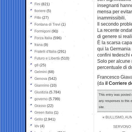
Fini
(821)
insegnanti hanno
fioriere
(5)
mensa per evitar
inammissibili.
Fitto
(27)
Il secondo proble
Fontana di Trevi
(1)
La recente ondata
Formigoni
(90)
di genere si real
Forza Italia
(596)
È la scarsa capa
frana
(9)
qui la Germania è
Fratelli d'Italia
(291)
confini tedeschi
Futuro e Libertà
(510)
Solo per alcune na
g8
(25)
percentuale di d
Gelmini
(68)
Francesco Giava
Genova
(542)
(da
il Corriere d
Giannino
(10)
Giustizia
(5.784)
This entry was posted 
governo
(5.799)
any responses to this 
Grasso
(22)
site.
Green Italia
(1)
«
BULLISMO, AUM
Grillo
(2.941)
Idv
(4)
SERVONO P