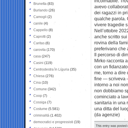
incolmabile. Tro
Brunetta
(83)
avevo collaborato
Burlando
(26)
dei ragazzi in pr
Camogli
(2)
qualche parola. 
canile
(4)
vivere tragedie s
Cappello
(8)
Nell’ottobre 202
anche scritto sui
Caprotti
(2)
rovina della fami
Caritas
(6)
preferivano che a
carovita
(170)
Il percorso di di
casa
(247)
Mirko racconta a
Casini
(119)
con un fidanzato
Centrodestra in Liguria
(35)
me, torno a dire 
Chiesa
(276)
fine — scriveva
Cina
(10)
intorno a noi non
Comune
(342)
non dobbiamo spe
Coop
(7)
cominciato a lav
sanitaria in una 
Cossiga
(7)
una ditta del luo
Costume
(5.581)
(da agenzie)
criminalità
(1.402)
democratici e progressisti
(19)
This entry was posted o