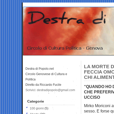
LA MORTE D
Destra di Popolo.net
FECCIA OMO
Circolo Genovese di Cultura e
CHI ALIMEN
Politica
Diretto da Riccardo Fucile
“QUANDO HO D
Scrivici: destradipopolo@gmail.com
CHE PREFERIV
UCCISO
Categorie
Mirko Moriconi a
100 giorni
(5)
sesso. E forse 