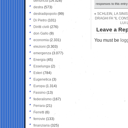
denuncia
(14.528)
responses to this entr
destra
(573)
destradipopolo
(99)
«
SCHLEIN, LA SINIS
DRAGHI FA “IL CONS
Di Pietro
(101)
LUI 
Diritti civili
(276)
Leave a Rep
don Gallo
(9)
You must be
log
economia
(2.331)
elezioni
(3.303)
emergenza
(3.077)
Energia
(45)
Esselunga
(2)
Esteri
(784)
Eugenetica
(3)
Europa
(1.314)
Fassino
(13)
federalismo
(167)
Ferrara
(21)
Ferretti
(6)
ferrovie
(133)
finanziaria
(325)