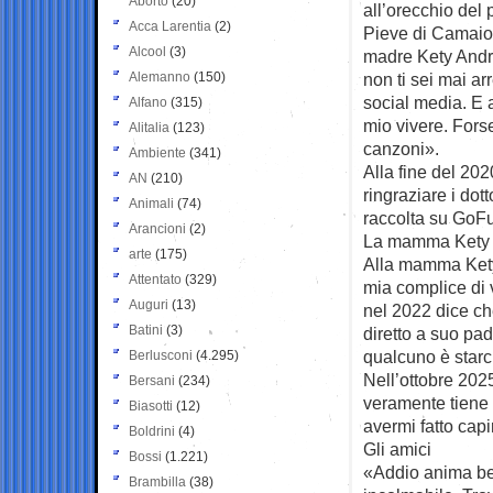
Aborto
(20)
all’orecchio del 
Acca Larentia
(2)
Pieve di Camaior
Alcool
(3)
madre Kety Andre
Alemanno
(150)
non ti sei mai ar
social media. E 
Alfano
(315)
mio vivere. Forse
Alitalia
(123)
canzoni».
Ambiente
(341)
Alla fine del 20
AN
(210)
ringraziare i do
Animali
(74)
raccolta su GoFu
Arancioni
(2)
La mamma Kety
arte
(175)
Alla mamma Kety,
Attentato
(329)
mia complice di 
Auguri
(13)
nel 2022 dice ch
Batini
(3)
diretto a suo pa
qualcuno è starc
Berlusconi
(4.295)
Nell’ottobre 202
Bersani
(234)
veramente tiene 
Biasotti
(12)
avermi fatto capi
Boldrini
(4)
Gli amici
Bossi
(1.221)
«Addio anima bel
Brambilla
(38)