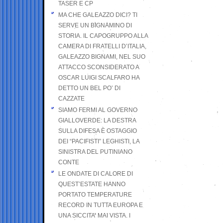
TASER E CP
MA CHE GALEAZZO DICI? TI
SERVE UN BIGNAMINO DI
STORIA. IL CAPOGRUPPO ALLA
CAMERA DI FRATELLI D’ITALIA,
GALEAZZO BIGNAMI, NEL SUO
ATTACCO SCONSIDERATO A
OSCAR LUIGI SCALFARO HA
DETTO UN BEL PO’ DI
CAZZATE
SIAMO FERMI AL GOVERNO
GIALLOVERDE: LA DESTRA
SULLA DIFESA È OSTAGGIO
DEI “PACIFISTI” LEGHISTI, LA
SINISTRA DEL PUTINIANO
CONTE
LE ONDATE DI CALORE DI
QUEST’ESTATE HANNO
PORTATO TEMPERATURE
RECORD IN TUTTA EUROPA E
UNA SICCITA’ MAI VISTA. I