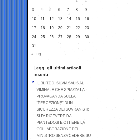
1
2
3
4
5
6
7
8
9
10
11
12
13
14
15
16
17
18
19
20
21
22
23
24
25
26
27
28
29
30
31
« Lug
Leggi gli ultimi articoli
inseriti
IL BLITZ DI SILVIA SALIS AL
VIMINALE CHE SPIAZZA LA
PROPAGANDA SULLA
“PERCEZIONE” DI IN-
SICUREZZA DEI SOVRANISTI:
SI FA RICEVERE DA
PIANTEDOSI E OTTIENE LA
COLLABORAZIONE DEL
MINISTRO SENZA CEDERE SU