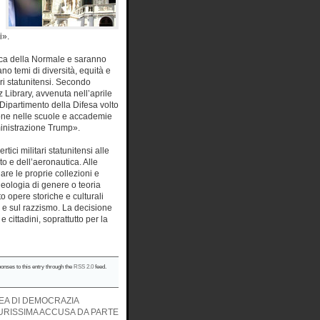
i».
oteca della Normale e saranno
ano temi di diversità, equità e
ari statunitensi. Secondo
z Library, avvenuta nell’aprile
Dipartimento della Difesa volto
sione nelle scuole e accademie
ministrazione Trump».
tici militari statunitensi alle
to e dell’aeronautica. Alle
are le proprie collezioni e
deologia di genere o teoria
to opere storiche e culturali
ili e sul razzismo. La decisione
 e cittadini, soprattutto per la
ponses to this entry through the
RSS 2.0
feed.
DEA DI DEMOCRAZIA
DURISSIMA ACCUSA DA PARTE