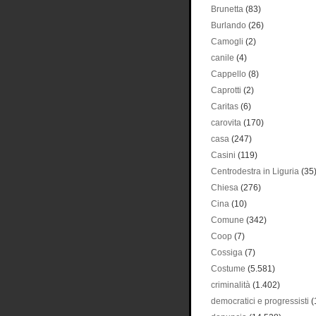
Brunetta
(83)
Burlando
(26)
Camogli
(2)
canile
(4)
Cappello
(8)
Caprotti
(2)
Caritas
(6)
carovita
(170)
casa
(247)
Casini
(119)
Centrodestra in Liguria
(35
Chiesa
(276)
Cina
(10)
Comune
(342)
Coop
(7)
Cossiga
(7)
Costume
(5.581)
criminalità
(1.402)
democratici e progressisti
(