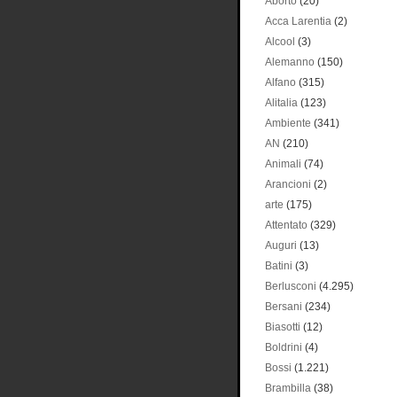
Aborto
(20)
Acca Larentia
(2)
Alcool
(3)
Alemanno
(150)
Alfano
(315)
Alitalia
(123)
Ambiente
(341)
AN
(210)
Animali
(74)
Arancioni
(2)
arte
(175)
Attentato
(329)
Auguri
(13)
Batini
(3)
Berlusconi
(4.295)
Bersani
(234)
Biasotti
(12)
Boldrini
(4)
Bossi
(1.221)
Brambilla
(38)