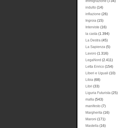
Immigrazione
(734)
indulto
(14)
inflazione
(26)
Ingroia
(15)
Interviste
(16)
la casta
(1.394)
La Destra
(45)
La Sapienza
(5)
Lavoro
(1.316)
LegaNord
(2.411)
Letta Enrico
(154)
Liberi e Uguali
(10)
Libia
(68)
Libri
(33)
Liguria Futurista
(25)
mafia
(543)
manifesto
(7)
Margherita
(16)
Maroni
(171)
Mastella
(16)