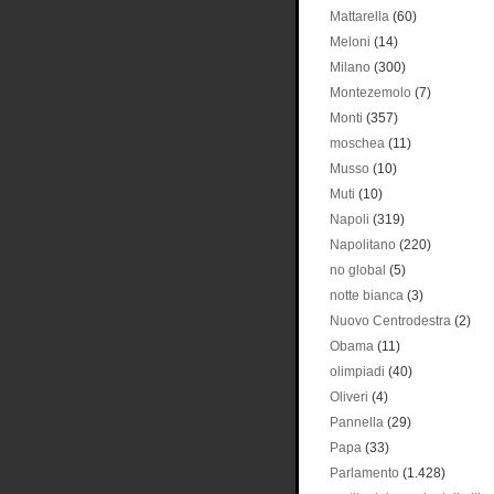
Mattarella
(60)
Meloni
(14)
Milano
(300)
Montezemolo
(7)
Monti
(357)
moschea
(11)
Musso
(10)
Muti
(10)
Napoli
(319)
Napolitano
(220)
no global
(5)
notte bianca
(3)
Nuovo Centrodestra
(2)
Obama
(11)
olimpiadi
(40)
Oliveri
(4)
Pannella
(29)
Papa
(33)
Parlamento
(1.428)