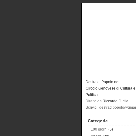
Destra di Popolo.net
Circolo Genovese di Cultura e
Politica
Diretto da Riccardo Fucile
Scrivici: destradipopolo@gma
Categorie
100 giorni
(5)