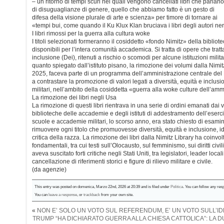
– un ritorno di tempi scuri nei quali vengono cancellati libri che parlano
di disuguaglianze di genere, quello che abbiamo fatto è un gesto di
difesa della visione plurale di arte e scienza» per timore di tornare ai
«tempi bui, come quando il Ku Klux Klan bruciava i libri degli autori ner
I libri rimossi per la guerra alla cultura woke
I titoli selezionati formeranno il cosiddetto «fondo Nimitz» della bibli
disponibili per l’intera comunità accademica. Si tratta di opere che tratt
inclusione (Dei), ritenuti a rischio o scomodi per alcune istituzioni milit
quanto spiegato dall’istituto pisano, la rimozione dei volumi dalla Nimit
2025, faceva parte di un programma dell’amministrazione centrale del 
a contrastare la promozione di valori legati a diversità, equità e inclu
militari, nell’ambito della cosiddetta «guerra alla woke culture dell’am
La rimozione dei libri negli Usa
La rimozione di questi libri rientrava in una serie di ordini emanati dai ver
biblioteche delle accademie e degli istituti di addestramento dell’eserci
scuole e accademie militari, lo scorso anno, era stato chiesto di esamin
rimuovere ogni titolo che promuovesse diversità, equità e inclusione, i
critica della razza. La rimozione dei libri dalla Nimitz Library ha coinvol
fondamentali, tra cui testi sull’Olocausto, sul femminismo, sui diritti civ
aveva suscitato forti critiche negli Stati Uniti, tra legislatori, leader locali
cancellazione di riferimenti storici e figure di rilievo militare e civile.
(da agenzie)
This entry was posted on domenica, Marzo 22nd, 2026 at 20:39 and is filed under
Politica
. You can follow any res
You can
leave a response
, or
trackback
from your own site.
«
NON E’ SOLO UN VOTO SUL REFERENDUM, E’ UN VOTO SULL’I
TRUMP “HA DICHIARATO GUERRA ALLA CHIESA CATTOLICA”: LA 