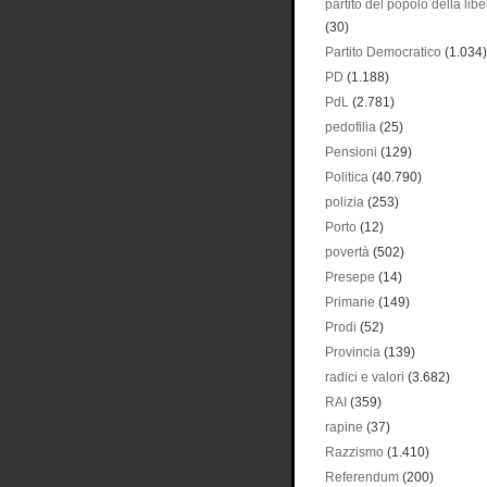
partito del popolo della libe
(30)
Partito Democratico
(1.034)
PD
(1.188)
PdL
(2.781)
pedofilia
(25)
Pensioni
(129)
Politica
(40.790)
polizia
(253)
Porto
(12)
povertà
(502)
Presepe
(14)
Primarie
(149)
Prodi
(52)
Provincia
(139)
radici e valori
(3.682)
RAI
(359)
rapine
(37)
Razzismo
(1.410)
Referendum
(200)