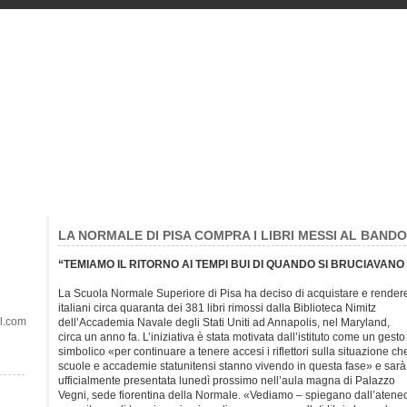
LA NORMALE DI PISA COMPRA I LIBRI MESSI AL BAND
“TEMIAMO IL RITORNO AI TEMPI BUI DI QUANDO SI BRUCIAVANO I
La Scuola Normale Superiore di Pisa ha deciso di acquistare e rendere 
italiani circa quaranta dei 381 libri rimossi dalla Biblioteca Nimitz
il.com
dell’Accademia Navale degli Stati Uniti ad Annapolis, nel Maryland,
circa un anno fa. L’iniziativa è stata motivata dall’istituto come un gesto
simbolico «per continuare a tenere accesi i riflettori sulla situazione ch
scuole e accademie statunitensi stanno vivendo in questa fase» e sarà
ufficialmente presentata lunedì prossimo nell’aula magna di Palazzo
Vegni, sede fiorentina della Normale. «Vediamo – spiegano dall’atene