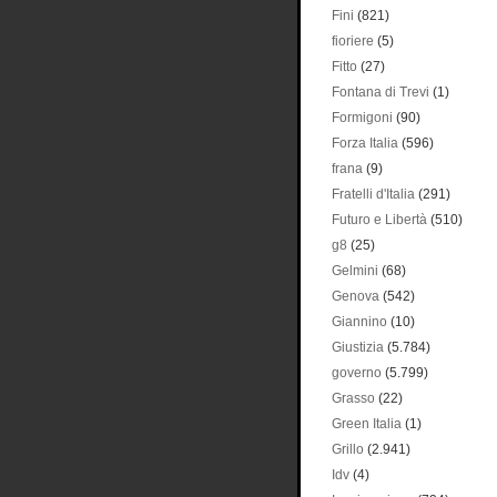
Fini
(821)
fioriere
(5)
Fitto
(27)
Fontana di Trevi
(1)
Formigoni
(90)
Forza Italia
(596)
frana
(9)
Fratelli d'Italia
(291)
Futuro e Libertà
(510)
g8
(25)
Gelmini
(68)
Genova
(542)
Giannino
(10)
Giustizia
(5.784)
governo
(5.799)
Grasso
(22)
Green Italia
(1)
Grillo
(2.941)
Idv
(4)