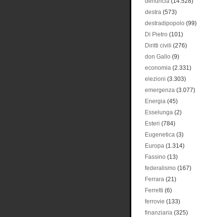
denuncia
(14.528)
destra
(573)
destradipopolo
(99)
Di Pietro
(101)
Diritti civili
(276)
don Gallo
(9)
economia
(2.331)
elezioni
(3.303)
emergenza
(3.077)
Energia
(45)
Esselunga
(2)
Esteri
(784)
Eugenetica
(3)
Europa
(1.314)
Fassino
(13)
federalismo
(167)
Ferrara
(21)
Ferretti
(6)
ferrovie
(133)
finanziaria
(325)