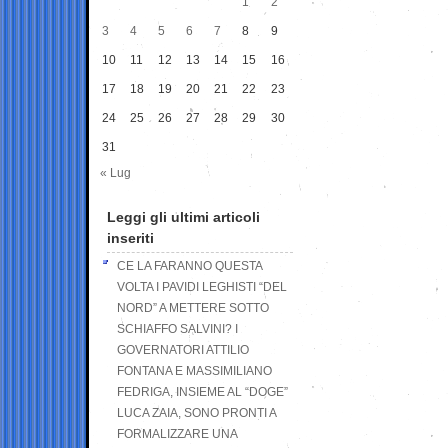
1
2
3
4
5
6
7
8
9
10
11
12
13
14
15
16
17
18
19
20
21
22
23
24
25
26
27
28
29
30
31
« Lug
Leggi gli ultimi articoli
inseriti
CE LA FARANNO QUESTA
VOLTA I PAVIDI LEGHISTI “DEL
NORD” A METTERE SOTTO
SCHIAFFO SALVINI? I
GOVERNATORI ATTILIO
FONTANA E MASSIMILIANO
FEDRIGA, INSIEME AL “DOGE”
LUCA ZAIA, SONO PRONTI A
FORMALIZZARE UNA