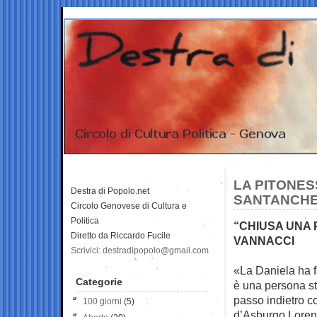
LA PITONES
Destra di Popolo.net
SANTANCHE
Circolo Genovese di Cultura e
Politica
“CHIUSA UNA 
Diretto da Riccardo Fucile
VANNACCI
Scrivici: destradipopolo@gmail.com
«La Daniela ha f
Categorie
è una persona
s
passo indietro c
100 giorni
(5)
d’Asburgo Lorena