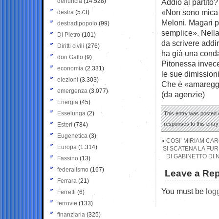
denuncia
(14.528)
Addio al partito?
«Non sono mica P
destra
(573)
Meloni. Magari p
destradipopolo
(99)
semplice». Nella
Di Pietro
(101)
da scrivere addi
Diritti civili
(276)
ha già una conda
don Gallo
(9)
Pitonessa invece
economia
(2.331)
le sue dimission
elezioni
(3.303)
Che è «amareggia
emergenza
(3.077)
(da agenzie)
Energia
(45)
Esselunga
(2)
This entry was posted o
responses to this entr
Esteri
(784)
Eugenetica
(3)
«
COSI’ MIRIAM CA
Europa
(1.314)
SI SCATENA LA FUR
DI GABINETTO DI 
Fassino
(13)
federalismo
(167)
Leave a Rep
Ferrara
(21)
You must be
log
Ferretti
(6)
ferrovie
(133)
finanziaria
(325)