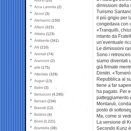
Aborto
(20)
dimissioni della
Acca Larentia
(2)
Turismo Santanch
Alcool
(3)
il più grigio per 
Alemanno
(150)
congedava con 
Alfano
(315)
«Tranquilli, chi
Alitalia
(123)
intanto da Fratel
Ambiente
(341)
un’eventuale ric
AN
(210)
Le dimissioni ra
Sono i retroscen
Animali
(74)
siamo diventati u
Arancioni
(2)
già firmate men
arte
(175)
Dimitri. «Tornerò
Attentato
(329)
Repubblica al suo
Auguri
(13)
tiene a far saper
Batini
(3)
ha pagato. Per 
Berlusconi
(4.295)
patteggiamento 
Bersani
(234)
Montaruli, condan
Biasotti
(12)
posto di sottoseg
Boldrini
(4)
Ma, come si vede, 
Bossi
(1.221)
La versione di 
Secondo Kunz è a
Brambilla
(38)