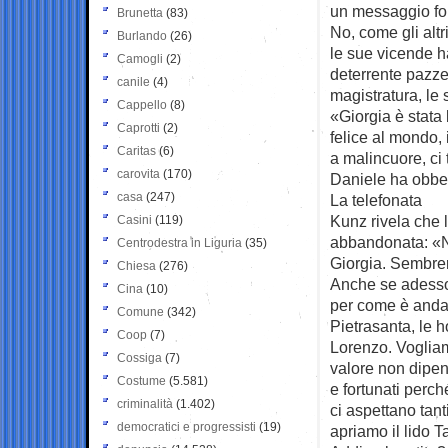
un messaggio fort
Brunetta
(83)
No, come gli alt
Burlando
(26)
le sue vicende h
Camogli
(2)
deterrente pazze
canile
(4)
magistratura, le
Cappello
(8)
«Giorgia è stata 
Caprotti
(2)
felice al mondo,
Caritas
(6)
a malincuore, ci
carovita
(170)
Daniele ha obbedi
casa
(247)
La telefonata
Kunz rivela che 
Casini
(119)
abbandonata: «No.
Centrodestra in Liguria
(35)
Giorgia. Sembrere
Chiesa
(276)
Anche se adesso 
Cina
(10)
per come è andat
Comune
(342)
Pietrasanta, le h
Coop
(7)
Lorenzo. Vogliamo
Cossiga
(7)
valore non dipen
Costume
(5.581)
e fortunati perc
criminalità
(1.402)
ci aspettano tant
democratici e progressisti
(19)
apriamo il lido 