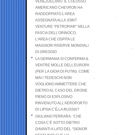
VENEZUELANO .IL COLOSSO
AMERICANO CHEVRON HA
RADDOPPIATO L’AREA
ASSEGNATA ALLA JOINT
VENTURE “PETROPIAR” NELLA
FASCIA DELL’ORINOCO,
L’AREA CHE OSPITA LE
MAGGIORI RISERVE MONDIALI
DI GREGGIO
LA GERMANIA SI CONFERMA IL
VENTRE MOLLE DELL’EUROPA
(PER LA GIOIA DI PUTIN). COME
MAI I TEDESCHI NON
VOGLIONO AMMETTERE CHE
DIETRO AL CASO DEL DRONE
PIENO DI ESPLOSIVO
RINVENUTO ALL’AEROPORTO
DI LIPSIA C’È LA RUSSIA?
GIULIANO FERRARA: ’CHE
COSA C’È SOTTO DIETRO
DAVANTI A LATO DEL “SIGNOR