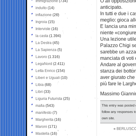
O all’opposizion
Immigrazione
(734)
anticipato.
indulto
(14)
In tutti e due i c
inflazione
(26)
meglio: gioca all
Ingroia
(15)
E lancia una min
Interviste
(16)
niente «congiure
la casta
(1.394)
Una lezione util
La Destra
(45)
Palazzo Chigi se
La Sapienza
(5)
sarebbe un azzar
Lavoro
(1.316)
manciata di voti
LegaNord
(2.411)
Andare al govern
stanza dei botto
Letta Enrico
(154)
aver giurato che 
Liberi e Uguali
(10)
più fare le Larg
Libia
(68)
Libri
(33)
Massimo Gianni
Liguria Futurista
(25)
mafia
(543)
This entry was posted o
follow any responses to
manifesto
(7)
own site.
Margherita
(16)
Maroni
(171)
«
BERLUSCO
Mastella
(16)