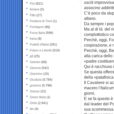
usciti improvvisa
Fini
(821)
associno addirit
fioriere
(5)
C’è poco da stupi
Fitto
(27)
albero.
Fontana di Trevi
(1)
Da sempre i popu
Formigoni
(90)
Ma al di là del r
Forza Italia
(596)
complottistico co
frana
(9)
Perchè, oggi, Fo
Fratelli d'Italia
(291)
cospirazione, e r
Perchè, oggi, Be
Futuro e Libertà
(510)
alta carica dello
g8
(25)
«padre costituen
Gelmini
(68)
Qui è racchiuso 
Genova
(542)
Se questa offensi
Giannino
(10)
della «patafisica
Giustizia
(5.784)
Il Cavaliere si a
governo
(5.799)
macero l’Italicum
Grasso
(22)
giorni.
Green Italia
(1)
E se fa questo è
Grillo
(2.941)
dal leader del Pd
sua scommessa
Idv
(4)