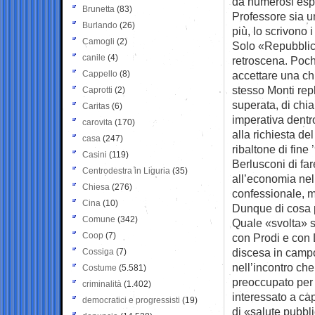
da numerosi espo
Brunetta
(83)
Professore sia u
Burlando
(26)
più, lo scrivono i
Camogli
(2)
Solo «Repubblica»
canile
(4)
retroscena. Pochi
Cappello
(8)
accettare una ch
stesso Monti rep
Caprotti
(2)
superata, di chi
Caritas
(6)
imperativa dentro
carovita
(170)
alla richiesta de
casa
(247)
ribaltone di fine
Casini
(119)
Berlusconi di far
Centrodestra in Liguria
(35)
all’economia nel
Chiesa
(276)
confessionale, m
Cina
(10)
Dunque di cosa 
Comune
(342)
Quale «svolta» si
Coop
(7)
con Prodi e con 
discesa in campo
Cossiga
(7)
nell’incontro che
Costume
(5.581)
preoccupato per 
criminalità
(1.402)
interessato a ca
democratici e progressisti
(19)
di «salute pubbl