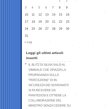
1
2
3
4
5
6
7
8
9
10
11
12
13
14
15
16
17
18
19
20
21
22
23
24
25
26
27
28
29
30
31
« Lug
Leggi gli ultimi articoli
inseriti
IL BLITZ DI SILVIA SALIS AL
VIMINALE CHE SPIAZZA LA
PROPAGANDA SULLA
“PERCEZIONE” DI IN-
SICUREZZA DEI SOVRANISTI:
SI FA RICEVERE DA
PIANTEDOSI E OTTIENE LA
COLLABORAZIONE DEL
MINISTRO SENZA CEDERE SU