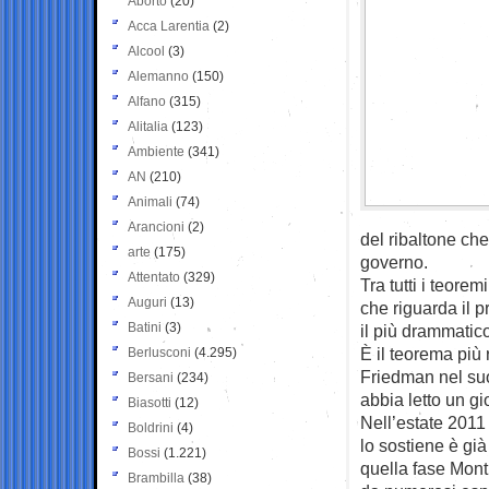
Aborto
(20)
Acca Larentia
(2)
Alcool
(3)
Alemanno
(150)
Alfano
(315)
Alitalia
(123)
Ambiente
(341)
AN
(210)
Animali
(74)
Arancioni
(2)
del ribaltone ch
arte
(175)
governo.
Attentato
(329)
Tra tutti i teore
Auguri
(13)
che riguarda il p
Batini
(3)
il più drammatic
È il teorema più
Berlusconi
(4.295)
Friedman nel suo
Bersani
(234)
abbia letto un gi
Biasotti
(12)
Nell’estate 2011
Boldrini
(4)
lo sostiene è gi
Bossi
(1.221)
quella fase Monti
Brambilla
(38)