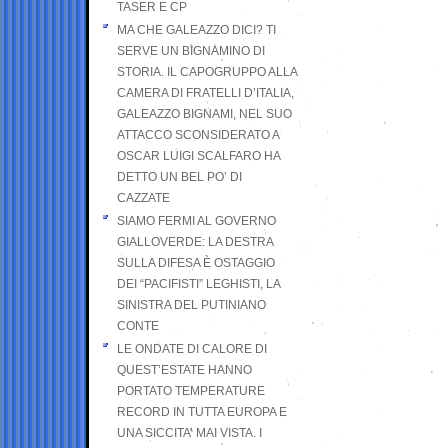
TASER E CP
MA CHE GALEAZZO DICI? TI
SERVE UN BIGNAMINO DI
STORIA. IL CAPOGRUPPO ALLA
CAMERA DI FRATELLI D’ITALIA,
GALEAZZO BIGNAMI, NEL SUO
ATTACCO SCONSIDERATO A
OSCAR LUIGI SCALFARO HA
DETTO UN BEL PO’ DI
CAZZATE
SIAMO FERMI AL GOVERNO
GIALLOVERDE: LA DESTRA
SULLA DIFESA È OSTAGGIO
DEI “PACIFISTI” LEGHISTI, LA
SINISTRA DEL PUTINIANO
CONTE
LE ONDATE DI CALORE DI
QUEST’ESTATE HANNO
PORTATO TEMPERATURE
RECORD IN TUTTA EUROPA E
UNA SICCITA’ MAI VISTA. I