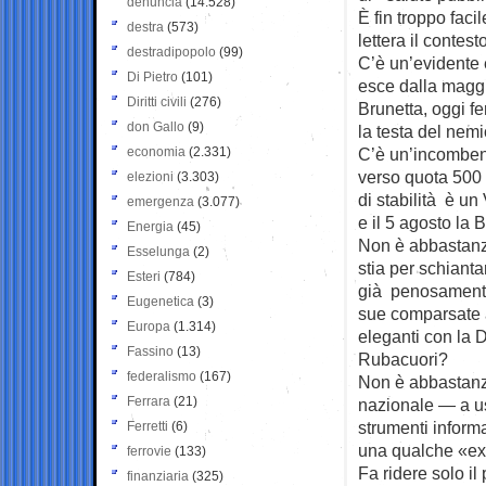
denuncia
(14.528)
È fin troppo faci
destra
(573)
lettera il contes
destradipopolo
(99)
C’è un’evidente 
Di Pietro
(101)
esce dalla maggi
Diritti civili
(276)
Brunetta, oggi fe
don Gallo
(9)
la testa del nemi
economia
(2.331)
C’è un’incomben
verso quota 500
elezioni
(3.303)
di stabilità è un
emergenza
(3.077)
e il 5 agosto la
Energia
(45)
Non è abbastanz
Esselunga
(2)
stia per schiant
Esteri
(784)
già penosamente 
Eugenetica
(3)
sue comparsate 
Europa
(1.314)
eleganti con la 
Fassino
(13)
Rubacuori?
federalismo
(167)
Non è abbastanza
Ferrara
(21)
nazionale — a usa
strumenti inform
Ferretti
(6)
una qualche «exi
ferrovie
(133)
Fa ridere solo il
finanziaria
(325)