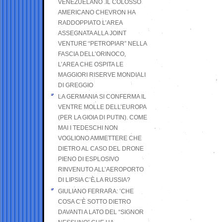
VENEZUELANO .IL COLOSSO
AMERICANO CHEVRON HA
RADDOPPIATO L’AREA
ASSEGNATA ALLA JOINT
VENTURE “PETROPIAR” NELLA
FASCIA DELL’ORINOCO,
L’AREA CHE OSPITA LE
MAGGIORI RISERVE MONDIALI
DI GREGGIO
LA GERMANIA SI CONFERMA IL
VENTRE MOLLE DELL’EUROPA
(PER LA GIOIA DI PUTIN). COME
MAI I TEDESCHI NON
VOGLIONO AMMETTERE CHE
DIETRO AL CASO DEL DRONE
PIENO DI ESPLOSIVO
RINVENUTO ALL’AEROPORTO
DI LIPSIA C’È LA RUSSIA?
GIULIANO FERRARA: ’CHE
COSA C’È SOTTO DIETRO
DAVANTI A LATO DEL “SIGNOR