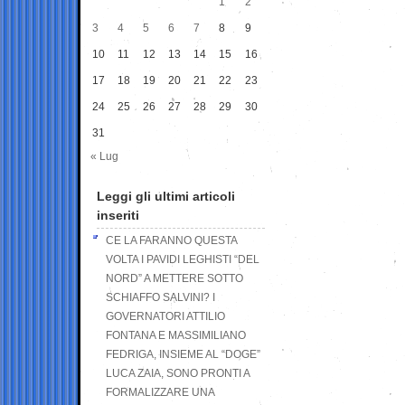
1
2
3
4
5
6
7
8
9
10
11
12
13
14
15
16
17
18
19
20
21
22
23
24
25
26
27
28
29
30
31
« Lug
Leggi gli ultimi articoli
inseriti
CE LA FARANNO QUESTA
VOLTA I PAVIDI LEGHISTI “DEL
NORD” A METTERE SOTTO
SCHIAFFO SALVINI? I
GOVERNATORI ATTILIO
FONTANA E MASSIMILIANO
FEDRIGA, INSIEME AL “DOGE”
LUCA ZAIA, SONO PRONTI A
FORMALIZZARE UNA