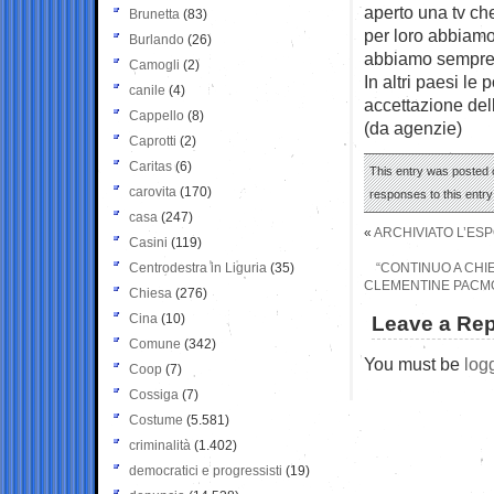
aperto una tv che
Brunetta
(83)
per loro abbiamo
Burlando
(26)
abbiamo sempre a
Camogli
(2)
In altri paesi le
canile
(4)
accettazione dell
Cappello
(8)
(da agenzie)
Caprotti
(2)
Caritas
(6)
This entry was posted o
carovita
(170)
responses to this entr
casa
(247)
«
ARCHIVIATO L’ES
Casini
(119)
Centrodestra in Liguria
(35)
“CONTINUO A CHIE
CLEMENTINE PACMO
Chiesa
(276)
Cina
(10)
Leave a Rep
Comune
(342)
You must be
log
Coop
(7)
Cossiga
(7)
Costume
(5.581)
criminalità
(1.402)
democratici e progressisti
(19)