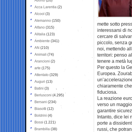
Aborto
(20)
Acca Larentia
(2)
Alcool
(3)
Alemanno
(150)
mette sotto pre
Alfano
(315)
interessarsi di 
Alitalia
(123)
cercare di salva
Ambiente
(341)
piccolo, senza gr
AN
(210)
noi, mettendo al
territori: penso 
Animali
(74)
tenere a metà lu
Arancioni
(2)
Per questo la Ge
arte
(175)
Europea. Zourabi
Attentato
(329)
un’accelerazione
Auguri
(13)
chiaramente che 
Batini
(3)
fiduciosa.
Berlusconi
(4.295)
La reazione eur
Bersani
(234)
verso un maggior
Biasotti
(12)
garantire sicure
Boldrini
(4)
Intanto, dice lei
Bossi
(1.221)
porte a dissident
russi, che potra
Brambilla
(38)