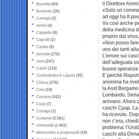
il Direttore Ammi
Brunetta
(83)
«Solo un comment
Burlando
(26)
ad oggi ha 8 posi
Camogli
(2)
Va così anche per
canile
(4)
della medicina d
Cappello
(8)
proprio dal virus
Caprotti
(2)
«Non posso fare 
Caritas
(6)
uno dei tanti all
carovita
(170)
L’errore sui casc
casa
(247)
dell’adeguata os
buone speranze d
Casini
(119)
E perchè Report 
Centrodestra in Liguria
(35)
anonima ha rivel
Chiesa
(276)
la Asst Bergamo E
Cina
(10)
Lombardo, Seriat
Comune
(342)
arrivano. Allora
Coop
(7)
caschi Cpap. La 
Cossiga
(7)
ha ricevuto. Dop
Costume
(5.581)
non c’era, chied
criminalità
(1.402)
problema: l’Unità
democratici e progressisti
(19)
caschi alla Dima