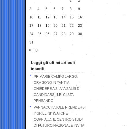
1
2
3
4
5
6
7
8
9
10
11
12
13
14
15
16
17
18
19
20
21
22
23
24
25
26
27
28
29
30
31
« Lug
Leggi gli ultimi articoli
inseriti
PRIMARIE CAMPO LARGO,
ORA SONO IN TANTI A
CHIEDERE A SILVIA SALIS DI
CANDIDARSI: LEI CI STA
PENSANDO
VANNACCI VUOLE PRENDERSI
I “GRILLINI” (SAI CHE
COPPIA…). IL CENTRO STUDI
DI FUTURO NAZIONALE INVITA