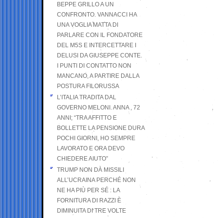
BEPPE GRILLO A UN
CONFRONTO. VANNACCI HA
UNA VOGLIA MATTA DI
PARLARE CON IL FONDATORE
DEL M5S E INTERCETTARE I
DELUSI DA GIUSEPPE CONTE.
I PUNTI DI CONTATTO NON
MANCANO, A PARTIRE DALLA
POSTURA FILORUSSA
L’ITALIA TRADITA DAL
GOVERNO MELONI. ANNA , 72
ANNI; “TRA AFFITTO E
BOLLETTE LA PENSIONE DURA
POCHI GIORNI, HO SEMPRE
LAVORATO E ORA DEVO
CHIEDERE AIUTO”
TRUMP NON DÀ MISSILI
ALL’UCRAINA PERCHÉ NON
NE HA PIÙ PER SÉ : LA
FORNITURA DI RAZZI È
DIMINUITA DI TRE VOLTE