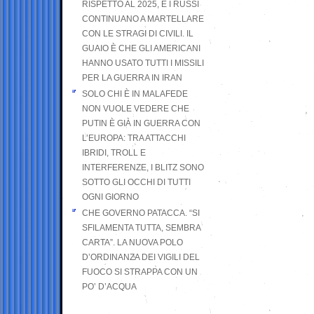
RISPETTO AL 2025, E I RUSSI
CONTINUANO A MARTELLARE
CON LE STRAGI DI CIVILI. IL
GUAIO È CHE GLI AMERICANI
HANNO USATO TUTTI I MISSILI
PER LA GUERRA IN IRAN
SOLO CHI È IN MALAFEDE
NON VUOLE VEDERE CHE
PUTIN È GIÀ IN GUERRA CON
L’EUROPA: TRA ATTACCHI
IBRIDI, TROLL E
INTERFERENZE, I BLITZ SONO
SOTTO GLI OCCHI DI TUTTI
OGNI GIORNO
CHE GOVERNO PATACCA. “SI
SFILAMENTA TUTTA, SEMBRA
CARTA”. LA NUOVA POLO
D’ORDINANZA DEI VIGILI DEL
FUOCO SI STRAPPA CON UN
PO’ D’ACQUA