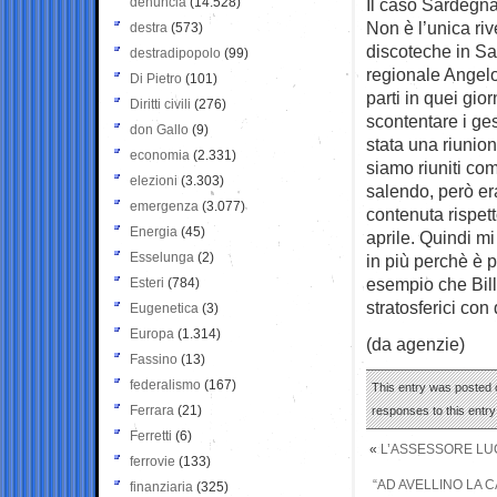
denuncia
(14.528)
Il caso Sardegn
Non è l’unica riv
destra
(573)
discoteche in Sar
destradipopolo
(99)
regionale Angelo
Di Pietro
(101)
parti in quei gio
Diritti civili
(276)
scontentare i ges
don Gallo
(9)
stata una riunion
economia
(2.331)
siamo riuniti co
elezioni
(3.303)
salendo, però er
emergenza
(3.077)
contenuta rispet
Energia
(45)
aprile. Quindi mi
Esselunga
(2)
in più perchè è 
esempio che Bill
Esteri
(784)
stratosferici con 
Eugenetica
(3)
Europa
(1.314)
(da agenzie)
Fassino
(13)
federalismo
(167)
This entry was posted 
Ferrara
(21)
responses to this entr
Ferretti
(6)
«
L’ASSESSORE LUCA
ferrovie
(133)
“AD AVELLINO LA 
finanziaria
(325)