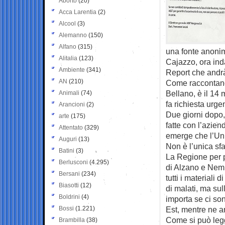
Aborto
(20)
Acca Larentia
(2)
Alcool
(3)
Alemanno
(150)
Alfano
(315)
una fonte anonim
Alitalia
(123)
Cajazzo, ora ind
Ambiente
(341)
Report che andrà
AN
(210)
Come raccontano 
Bellano, è il 14
Animali
(74)
fa richiesta urge
Arancioni
(2)
Due giorni dopo, 
arte
(175)
fatte con l’azie
Attentato
(329)
emerge che l’Unit
Auguri
(13)
Non è l’unica sf
Batini
(3)
La Regione per p
Berlusconi
(4.295)
di Alzano e Nembr
Bersani
(234)
tutti i materiali
Biasotti
(12)
di malati, ma sul
Boldrini
(4)
importa se ci so
Bossi
(1.221)
Est, mentre ne a
Come si può leg
Brambilla
(38)