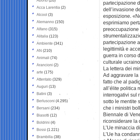
Aborto
(20)
partecipazione d
Acca Larentia
(2)
dell’invasione d
Alcool
(3)
esposizione. «Noi
Alemanno
(150)
esprimiamo perta
preoccupazione pe
Alfano
(315)
strumentalizzazi
Alitalia
(123)
partecipazione a
Ambiente
(341)
legittimità e acc
AN
(210)
guerra in corso d
Animali
(74)
culturale ucraino
Arancioni
(2)
La lettera dei mi
arte
(175)
Ad aggravare la s
Attentato
(329)
fatto che al padi
Auguri
(13)
all’élite politica
Batini
(3)
interrogativi sul
sotto le mentite 
Berlusconi
(4.295)
che i ministri b
Bersani
(234)
Biennale di Vene
Biasotti
(12)
riconsiderare la 
Boldrini
(4)
L’Ue minaccia di 
Bossi
(1.221)
L’Ue ha condann
Brambilla
(38)