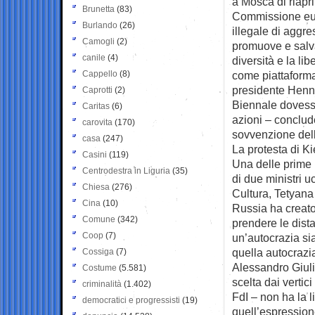
a Mosca di riapri
Brunetta
(83)
Commissione euro
Burlando
(26)
illegale di aggre
Camogli
(2)
promuove e salva
canile
(4)
diversità e la li
Cappello
(8)
come piattaforma
presidente Henn
Caprotti
(2)
Biennale dovesse
Caritas
(6)
azioni – conclude
carovita
(170)
sovvenzione dell
casa
(247)
La protesta di Ki
Casini
(119)
Una delle prime 
Centrodestra in Liguria
(35)
di due ministri u
Chiesa
(276)
Cultura, Tetyana
Cina
(10)
Russia ha creato 
Comune
(342)
prendere le dista
Coop
(7)
un’autocrazia sia
quella autocrazia
Cossiga
(7)
Alessandro Giuli
Costume
(5.581)
scelta dai vertic
criminalità
(1.402)
FdI – non ha la l
democratici e progressisti
(19)
quell’espression