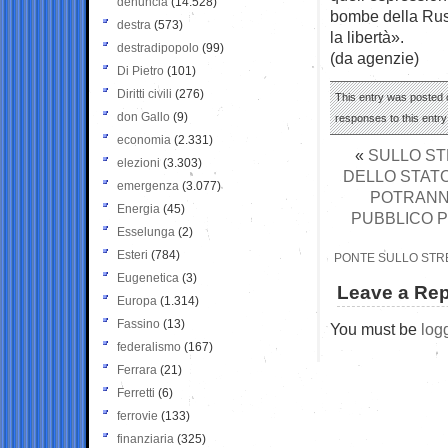
denuncia
(14.528)
bombe della Russi
destra
(573)
la libertà».
destradipopolo
(99)
(da agenzie)
Di Pietro
(101)
Diritti civili
(276)
This entry was posted 
don Gallo
(9)
responses to this entr
economia
(2.331)
«
SULLO ST
elezioni
(3.303)
DELLO STAT
emergenza
(3.077)
POTRANNO
Energia
(45)
PUBBLICO P
Esselunga
(2)
Esteri
(784)
PONTE SULLO STRET
Eugenetica
(3)
Leave a Rep
Europa
(1.314)
Fassino
(13)
You must be
log
federalismo
(167)
Ferrara
(21)
Ferretti
(6)
ferrovie
(133)
finanziaria
(325)