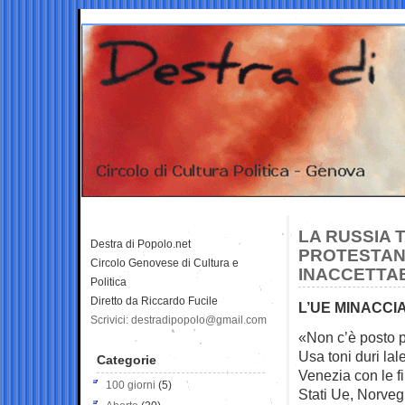
LA RUSSIA 
Destra di Popolo.net
PROTESTANO
Circolo Genovese di Cultura e
INACCETTAB
Politica
Diretto da Riccardo Fucile
L’UE MINACCIA
Scrivici: destradipopolo@gmail.com
«Non c’è posto pe
Usa toni duri
lal
Categorie
Venezia con le fi
100 giorni
(5)
Stati Ue, Norvegi