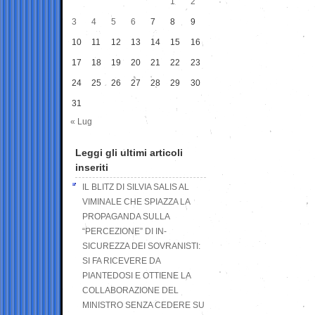
1
2
3
4
5
6
7
8
9
10
11
12
13
14
15
16
17
18
19
20
21
22
23
24
25
26
27
28
29
30
31
« Lug
Leggi gli ultimi articoli
inseriti
IL BLITZ DI SILVIA SALIS AL
VIMINALE CHE SPIAZZA LA
PROPAGANDA SULLA
“PERCEZIONE” DI IN-
SICUREZZA DEI SOVRANISTI:
SI FA RICEVERE DA
PIANTEDOSI E OTTIENE LA
COLLABORAZIONE DEL
MINISTRO SENZA CEDERE SU