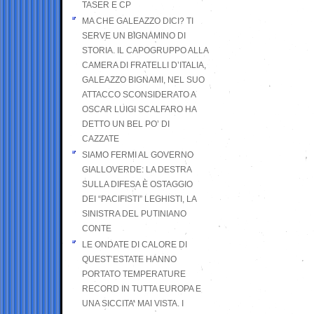
TASER E CP
MA CHE GALEAZZO DICI? TI
SERVE UN BIGNAMINO DI
STORIA. IL CAPOGRUPPO ALLA
CAMERA DI FRATELLI D’ITALIA,
GALEAZZO BIGNAMI, NEL SUO
ATTACCO SCONSIDERATO A
OSCAR LUIGI SCALFARO HA
DETTO UN BEL PO’ DI
CAZZATE
SIAMO FERMI AL GOVERNO
GIALLOVERDE: LA DESTRA
SULLA DIFESA È OSTAGGIO
DEI “PACIFISTI” LEGHISTI, LA
SINISTRA DEL PUTINIANO
CONTE
LE ONDATE DI CALORE DI
QUEST’ESTATE HANNO
PORTATO TEMPERATURE
RECORD IN TUTTA EUROPA E
UNA SICCITA’ MAI VISTA. I