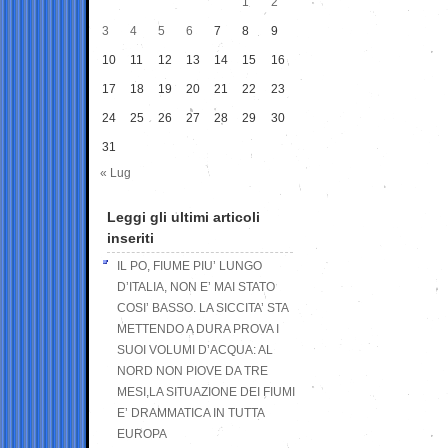
1
2
3
4
5
6
7
8
9
10
11
12
13
14
15
16
17
18
19
20
21
22
23
24
25
26
27
28
29
30
31
« Lug
Leggi gli ultimi articoli
inseriti
IL PO, FIUME PIU’ LUNGO
D’ITALIA, NON E’ MAI STATO
COSI’ BASSO. LA SICCITA’ STA
METTENDO A DURA PROVA I
SUOI VOLUMI D’ACQUA: AL
NORD NON PIOVE DA TRE
MESI,LA SITUAZIONE DEI FIUMI
E’ DRAMMATICA IN TUTTA
EUROPA