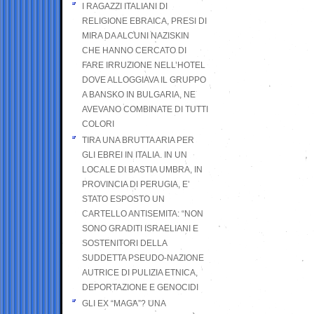
I RAGAZZI ITALIANI DI
RELIGIONE EBRAICA, PRESI DI
MIRA DA ALCUNI NAZISKIN
CHE HANNO CERCATO DI
FARE IRRUZIONE NELL’HOTEL
DOVE ALLOGGIAVA IL GRUPPO
A BANSKO IN BULGARIA, NE
AVEVANO COMBINATE DI TUTTI
COLORI
TIRA UNA BRUTTA ARIA PER
GLI EBREI IN ITALIA. IN UN
LOCALE DI BASTIA UMBRA, IN
PROVINCIA DI PERUGIA, E’
STATO ESPOSTO UN
CARTELLO ANTISEMITA: “NON
SONO GRADITI ISRAELIANI E
SOSTENITORI DELLA
SUDDETTA PSEUDO-NAZIONE
AUTRICE DI PULIZIA ETNICA,
DEPORTAZIONE E GENOCIDI
GLI EX “MAGA”? UNA