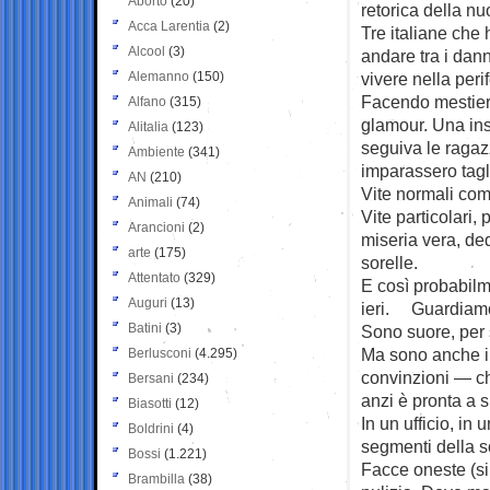
Aborto
(20)
retorica della nu
Acca Larentia
(2)
Tre italiane che 
Alcool
(3)
andare tra i danna
Alemanno
(150)
vivere nella peri
Facendo mestier
Alfano
(315)
glamour. Una ins
Alitalia
(123)
seguiva le raga
Ambiente
(341)
imparassero tagli
AN
(210)
Vite normali come
Animali
(74)
Vite particolari, 
Arancioni
(2)
miseria vera, ded
arte
(175)
sorelle.
Attentato
(329)
E così probabilm
Auguri
(13)
ieri. Guardiamole
Batini
(3)
Sono suore, per 
Ma sono anche il vo
Berlusconi
(4.295)
convinzioni — che
Bersani
(234)
anzi è pronta a 
Biasotti
(12)
In un ufficio, in
Boldrini
(4)
segmenti della s
Bossi
(1.221)
Facce oneste (si
Brambilla
(38)