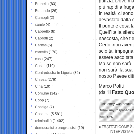
pulizia. Dove ma
Brunetta
(83)
più rapidi a fruga
Burlando
(26)
In realtà ci sono
Camogli
(2)
devastato dalla 
canile
(4)
Il punto è cosa 
Cappello
(8)
Quell’Italia sil
nascosta, che tie
Caprotti
(2)
Certo, non avendo
Caritas
(6)
sciolta, impegnat
carovita
(170)
essere ascoltata a
casa
(247)
Ma se non sarà q
Casini
(119)
non sarà la sua “q
Centrodestra in Liguria
(35)
nostro Paese dif
Chiesa
(276)
Marco Politi
Cina
(10)
(da “
Il Fatto Qu
Comune
(342)
Coop
(7)
This entry was posted 
Cossiga
(7)
follow any responses to
Costume
(5.581)
own site.
criminalità
(1.402)
«
TRATTATI COME SU
democratici e progressisti
(19)
INTERVISTA 