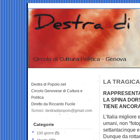
LA TRAGICA
Destra di Popolo.net
Circolo Genovese di Cultura e
RAPPRESENTAN
Politica
LA SPINA DO
Diretto da Riccardo Fucile
TIENE ANCORA 
Scrivici: destradipopolo@gmail.com
L’Italia migliore
umani, non “foto
Categorie
settantacinque e
100 giorni
(5)
Dunque da rotta