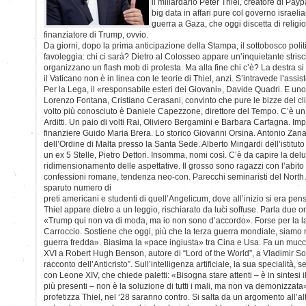
il miliardario Peter Thiel, creatore di Payp
big data in affari pure col governo israeli
guerra a Gaza, che oggi discetta di religio
finanziatore di Trump, ovvio.
Da giorni, dopo la prima anticipazione della Stampa, il sottobosco polit
favoleggia: chi ci sarà? Dietro al Colosseo appare un’inquietante strisc
organizzano un flash mob di protesta. Ma alla fine chi c’è? La destra si
il Vaticano non è in linea con le teorie di Thiel, anzi. S’intravede l’assi
Per la Lega, il «responsabile esteri dei Giovani», Davide Quadri. E uno 
Lorenzo Fontana, Cristiano Cerasani, convinto che pure le bizze del cli
volto più conosciuto è Daniele Capezzone, direttore del Tempo. C’è u
Arditti. Un paio di volti Rai, Oliviero Bergamini e Barbara Carfagna. Im
finanziere Guido Maria Brera. Lo storico Giovanni Orsina. Antonio Zan
dell’Ordine di Malta presso la Santa Sede. Alberto Mingardi dell’istitu
un ex 5 Stelle, Pietro Dettori. Insomma, nomi così. C’è da capire la delu
ridimensionamento delle aspettative. Il grosso sono ragazzi con l’abito 
confessioni romane, tendenza neo-con. Parecchi seminaristi del North
sparuto numero di
preti americani e studenti di quell’Angelicum, dove all’inizio si era pens
Thiel appare dietro a un leggio, rischiarato da luci soffuse. Parla due o
«Trump qui non va di moda, ma io non sono d’accordo». Forse per la lat
Carroccio. Sostiene che oggi, più che la terza guerra mondiale, siam
guerra fredda». Biasima la «pace ingiusta» tra Cina e Usa. Fa un mucch
XVI a Robert Hugh Benson, autore di “Lord of the World”, a Vladimir Solo
racconto dell’Anticristo”. Sull’intelligenza artificiale, la sua specialità,
con Leone XIV, che chiede paletti: «Bisogna stare attenti – è in sintesi
più presenti – non è la soluzione di tutti i mali, ma non va demonizzata
profetizza Thiel, nel ‘28 saranno contro. Si salta da un argomento all’alt