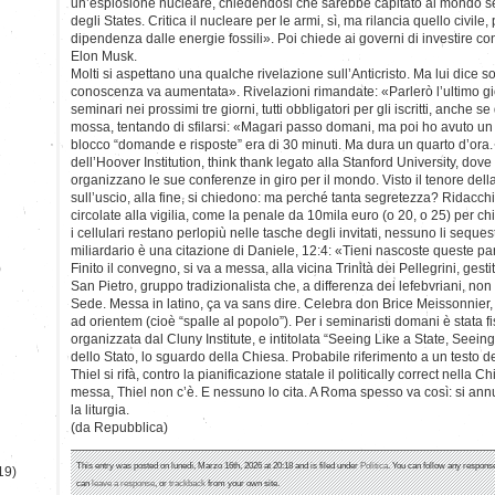
un’esplosione nucleare, chiedendosi che sarebbe capitato al mondo se
degli States. Critica il nucleare per le armi, sì, ma rilancia quello civile,
dipendenza dalle energie fossili». Poi chiede ai governi di investire cont
Elon Musk.
Molti si aspettano una qualche rivelazione sull’Anticristo. Ma lui dice s
conoscenza va aumentata». Rivelazioni rimandate: «Parlerò l’ultimo gio
seminari nei prossimi tre giorni, tutti obbligatori per gli iscritti, anche 
mossa, tentando di sfilarsi: «Magari passo domani, ma poi ho avuto un 
blocco “domande e risposte” era di 30 minuti. Ma dura un quarto d’ora. 
dell’Hoover Institution, think thank legato alla Stanford University, dove
organizzano le sue conferenze in giro per il mondo. Visto il tenore della
sull’uscio, alla fine, si chiedono: ma perché tanta segretezza? Ridacc
circolate alla vigilia, come la penale da 10mila euro (o 20, o 25) per chi
i cellulari restano perlopiù nelle tasche degli invitati, nessuno li seques
miliardario è una citazione di Daniele, 12:4: «Tieni nascoste queste pa
)
Finito il convegno, si va a messa, alla vicina Trinità dei Pellegrini, gest
San Pietro, gruppo tradizionalista che, a differenza dei lefebvriani, non
Sede. Messa in latino, ça va sans dire. Celebra don Brice Meissonnier,
ad orientem (cioè “spalle al popolo”). Per i seminaristi domani è stata f
organizzata dal Cluny Institute, e intitolata “Seeing Like a State, Seein
dello Stato, lo sguardo della Chiesa. Probabile riferimento a un testo del
Thiel si rifà, contro la pianificazione statale il politically correct nella 
messa, Thiel non c’è. E nessuno lo cita. A Roma spesso va così: si annu
la liturgia.
(da Repubblica)
This entry was posted on lunedì, Marzo 16th, 2026 at 20:18 and is filed under
Politica
. You can follow any response
19)
can
leave a response
, or
trackback
from your own site.