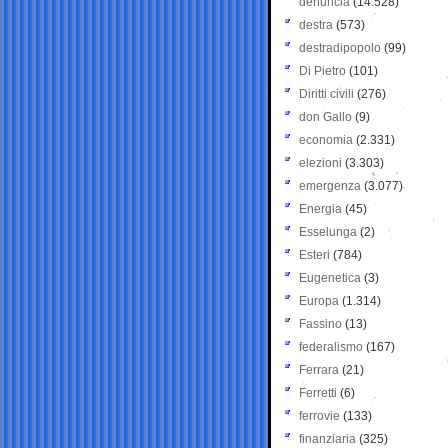
denuncia
(14.528)
destra
(573)
destradipopolo
(99)
Di Pietro
(101)
Diritti civili
(276)
don Gallo
(9)
economia
(2.331)
elezioni
(3.303)
emergenza
(3.077)
Energia
(45)
Esselunga
(2)
Esteri
(784)
Eugenetica
(3)
Europa
(1.314)
Fassino
(13)
federalismo
(167)
Ferrara
(21)
Ferretti
(6)
ferrovie
(133)
finanziaria
(325)