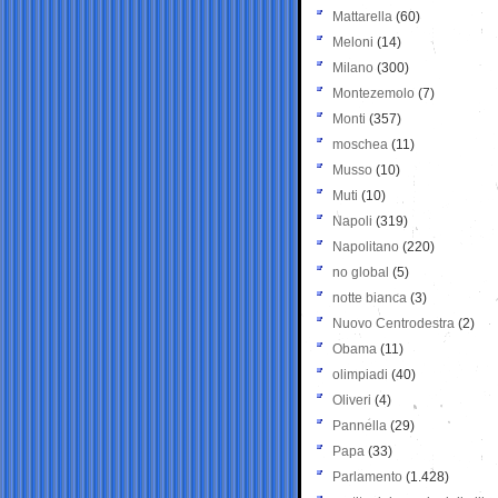
Mattarella
(60)
Meloni
(14)
Milano
(300)
Montezemolo
(7)
Monti
(357)
moschea
(11)
Musso
(10)
Muti
(10)
Napoli
(319)
Napolitano
(220)
no global
(5)
notte bianca
(3)
Nuovo Centrodestra
(2)
Obama
(11)
olimpiadi
(40)
Oliveri
(4)
Pannella
(29)
Papa
(33)
Parlamento
(1.428)