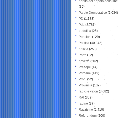
partito del popolo della libe
(30)
Partito Democratico
(1.034)
PD
(1.188)
PdL
(2.781)
pedofilia
(25)
Pensioni
(129)
Politica
(40.842)
polizia
(253)
Porto
(12)
povertà
(502)
Presepe
(14)
Primarie
(149)
Prodi
(52)
Provincia
(139)
radici e valori
(3.682)
RAI
(359)
rapine
(37)
Razzismo
(1.410)
Referendum
(200)