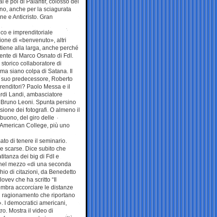
al e poi di Palantir, colosso dei
ano, anche per la sciagurata
ne e Anticristo. Gran
ico e imprenditoriale
ione di «benvenuto», altri
 tiene alla larga, anche perché
stente di Marco Osnato di FdI.
storico collaboratore di
ma siano colpa di Satana. Il
n suo predecessore, Roberto
prenditori? Paolo Messa e il
ardi Landi, ambasciatore
to Bruno Leoni. Spunta persino
sione dei fotografi. O almeno il
buono, del giro delle
 American College, più uno
ato di tenere il seminario.
re scarse. Dice subito che
itanza dei big di FdI e
o nel mezzo «di una seconda
io di citazioni, da Benedetto
vev che ha scritto “Il
 sembra accorciare le distanze
 il ragionamento che riportano
». I democratici americani,
ro. Mostra il video di