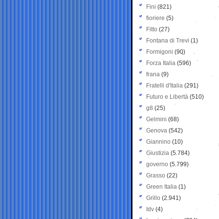
Fini
(821)
fioriere
(5)
Fitto
(27)
Fontana di Trevi
(1)
Formigoni
(90)
Forza Italia
(596)
frana
(9)
Fratelli d'Italia
(291)
Futuro e Libertà
(510)
g8
(25)
Gelmini
(68)
Genova
(542)
Giannino
(10)
Giustizia
(5.784)
governo
(5.799)
Grasso
(22)
Green Italia
(1)
Grillo
(2.941)
Idv
(4)