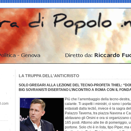
LA TRUPPA DELL’ANTICRISTO
SOLO GREGARI ALLA LEZIONE DEL TECNO-PROFETA THIEL: “DO
BIG SOVRANISTI DISERTANO L’INCONTRO A ROMA CON IL FOND
Più che l’arrembaggio della tecno-destra,
il.com
calante. Ti aspetti i ministri, ci sono i por
estasiati dalla lectio, invece è la sagra d
Palazzo Taverna, tra piazza Navona e Ca
abitavano gli Orsini e ora si organizzan
165 posti. Attorno alle tre di pomeriggio, un
portone. Solo chi è in lista, tipo Piper, ma