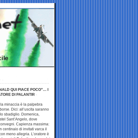
NALD QUI PIACE POCO”… I
ATORE DI PALANTIR
 la minaccia è la palpebra
taborse. Dici: all’uscita saranno
ello sbadiglio. Domenica,
stel Sant’Angelo, dove
o convegni. Capienza massima:
 centinaio di invitati varca il
 con meno allegria. L’oratore è