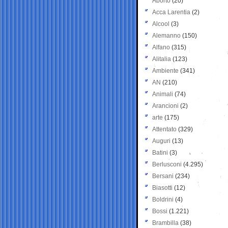
Aborto
(20)
Acca Larentia
(2)
Alcool
(3)
Alemanno
(150)
Alfano
(315)
Alitalia
(123)
Ambiente
(341)
AN
(210)
Animali
(74)
Arancioni
(2)
arte
(175)
Attentato
(329)
Auguri
(13)
Batini
(3)
Berlusconi
(4.295)
Bersani
(234)
Biasotti
(12)
Boldrini
(4)
Bossi
(1.221)
Brambilla
(38)