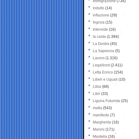
Immigrazione
(734)
indulto
(14)
inflazione
(26)
Ingroia
(15)
Interviste
(16)
la casta
(1.394)
La Destra
(45)
La Sapienza
(5)
Lavoro
(1.316)
LegaNord
(2.411)
Letta Enrico
(154)
Liberi e Uguali
(10)
Libia
(68)
Libri
(33)
Liguria Futurista
(25)
mafia
(543)
manifesto
(7)
Margherita
(16)
Maroni
(171)
Mastella
(16)