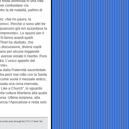
 fosse avvenuta in una città
 per contrastare «la
ro la de-natalità, pallino di
olo: «Ne ho paura, la
rno». Perché ci sono altri tre
se qualcuno già ieri azzardava la
imprevisto». Lo spazio per il
Si fanno avanti quelli
 Thiel ha studiato, che
 discussione, diversi ospiti
hiano per alcune leggende
 avesse violato il riserbo. Pure
tra. L’unico appello del
role».
ita dalla Fraternità sacerdotale
 ha però mai rotto con la Santa
 come vuole il messale antico,
issata una cena riservata,
g Like a Church”, lo sguardo
la cultura libertaria alla quale
Chiesa. Ultima sorpresa: alla
ncia l’Apocalisse e resta solo
s to this entry through the
RSS 2.0
feed. You