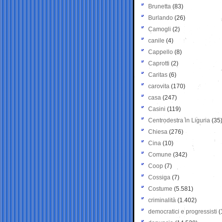
Brunetta
(83)
Burlando
(26)
Camogli
(2)
canile
(4)
Cappello
(8)
Caprotti
(2)
Caritas
(6)
carovita
(170)
casa
(247)
Casini
(119)
Centrodestra in Liguria
(35
Chiesa
(276)
Cina
(10)
Comune
(342)
Coop
(7)
Cossiga
(7)
Costume
(5.581)
criminalità
(1.402)
democratici e progressisti
(