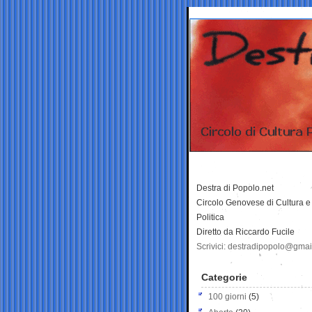
Destra di Popolo.net
Circolo Genovese di Cultura e
Politica
Diretto da Riccardo Fucile
Scrivici: destradipopolo@gma
Categorie
100 giorni
(5)